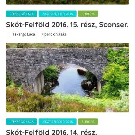
--TEKERGŐ LACA
-SKÓT-FELFÖLD 2016
EURÓPA
Skót-Felföld 2016. 15. rész, Sconser.
Tekergő Laca
7 perc olvasás
--TEKERGŐ LACA
-SKÓT-FELFÖLD 2016
EURÓPA
Skót-Felföld 2016. 14. rész,