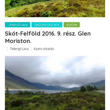
--TEKERGŐ LACA
-SKÓT-FELFÖLD 2016
EURÓPA
Skót-Felföld 2016. 9. rész. Glen
Moriston.
Tekergő Laca
4 perc olvasás