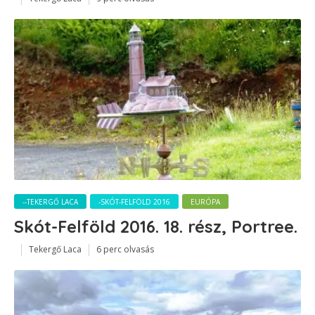
--TEKERGŐ LACA
-SKÓT-FELFÖLD 2016
EURÓPA
Skót-Felföld 2016. 18. rész, Portree.
Tekergő Laca
6 perc olvasás