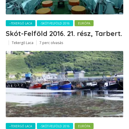
--TEKERGŐ LACA
-SKÓT-FELFÖLD 2016
EURÓPA
Skót-Felföld 2016. 21. rész, Tarbert.
Tekergő Laca
7 perc olvasás
--TEKERGŐ LACA
-SKÓT-FELFÖLD 2016
EURÓPA