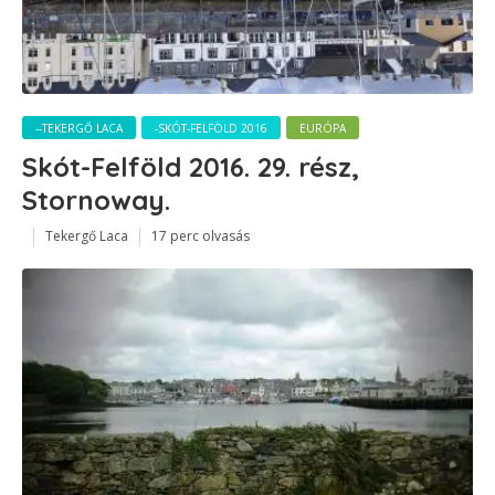
--TEKERGŐ LACA
-SKÓT-FELFÖLD 2016
EURÓPA
Skót-Felföld 2016. 29. rész,
Stornoway.
Tekergő Laca
17 perc olvasás