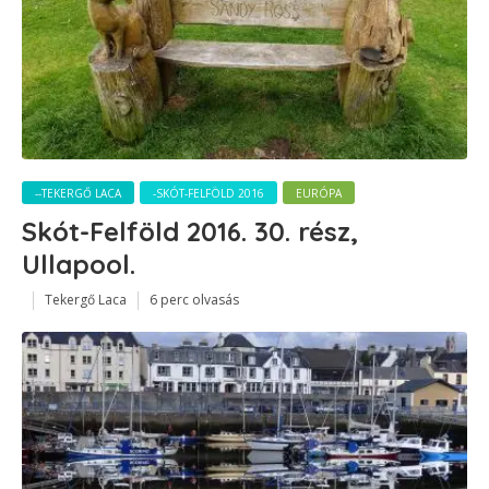
--TEKERGŐ LACA
-SKÓT-FELFÖLD 2016
EURÓPA
Skót-Felföld 2016. 30. rész,
Ullapool.
Tekergő Laca
6 perc olvasás