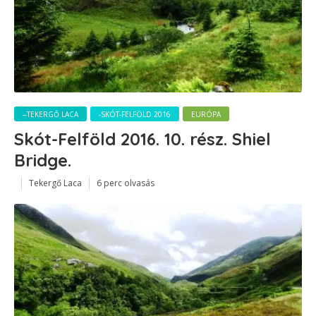
--TEKERGŐ LACA
-SKÓT-FELFÖLD 2016
EURÓPA
Skót-Felföld 2016. 10. rész. Shiel
Bridge.
Tekergő Laca
6 perc olvasás