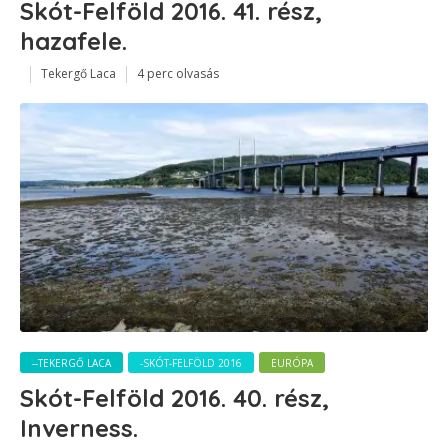
Skót-Felföld 2016. 41. rész,
hazafele.
Tekergő Laca
4 perc olvasás
--TEKERGŐ LACA
-SKÓT-FELFÖLD 2016
EURÓPA
Skót-Felföld 2016. 40. rész,
Inverness.