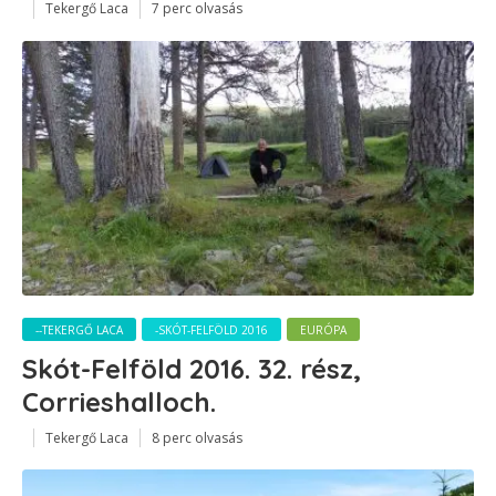
Tekergő Laca
7 perc olvasás
--TEKERGŐ LACA
-SKÓT-FELFÖLD 2016
EURÓPA
Skót-Felföld 2016. 32. rész,
Corrieshalloch.
Tekergő Laca
8 perc olvasás