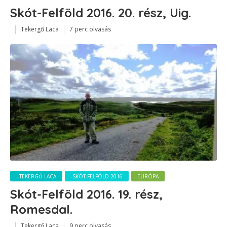
Skót-Felföld 2016. 20. rész, Uig.
Tekergő Laca
7 perc olvasás
--TEKERGŐ LACA
-SKÓT-FELFÖLD 2016
EURÓPA
Skót-Felföld 2016. 19. rész,
Romesdal.
Tekergő Laca
9 perc olvasás