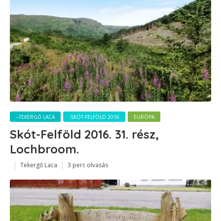
--TEKERGŐ LACA
-SKÓT-FELFÖLD 2016
EURÓPA
Skót-Felföld 2016. 31. rész,
Lochbroom.
Tekergő Laca
3 perc olvasás