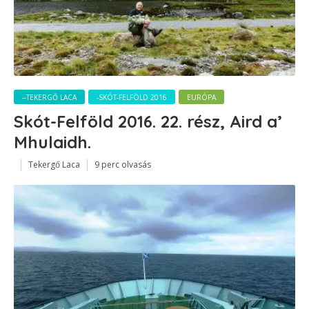
--TEKERGŐ LACA
-SKÓT-FELFÖLD 2016
EURÓPA
Skót-Felföld 2016. 22. rész, Aird a’
Mhulaidh.
Tekergő Laca
9 perc olvasás