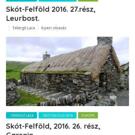
Skót-Felföld 2016. 27.rész,
Leurbost.
Tekergő Laca
6 perc olvasás
--TEKERGŐ LACA
-SKÓT-FELFÖLD 2016
EURÓPA
Skót-Felföld, 2016. 26. rész,
Garenin.