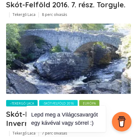
Skót-Felföld 2016. 7. rész. Torgyle.
Tekergő Laca
8 perc olvasás
--TEKERGŐ LACA
-SKÓT-FELFÖLD 2016
EURÓPA
Skót-Felföld 2016. 6. Rész.
Invermoriston.
Tekergő Laca
7 perc olvasás