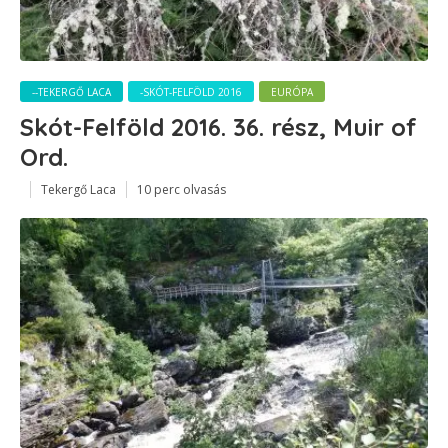
--TEKERGŐ LACA
-SKÓT-FELFÖLD 2016
EURÓPA
Skót-Felföld 2016. 36. rész, Muir of
Ord.
Tekergő Laca
10 perc olvasás