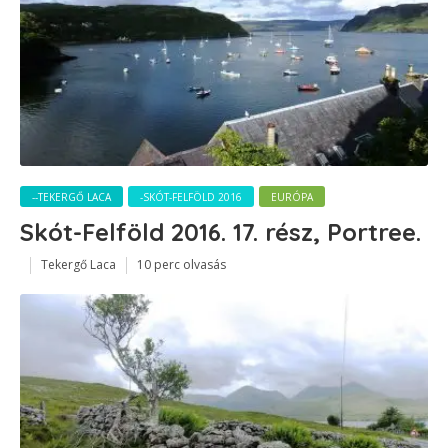
--TEKERGŐ LACA
-SKÓT-FELFÖLD 2016
EURÓPA
Skót-Felföld 2016. 17. rész, Portree.
Tekergő Laca
10 perc olvasás