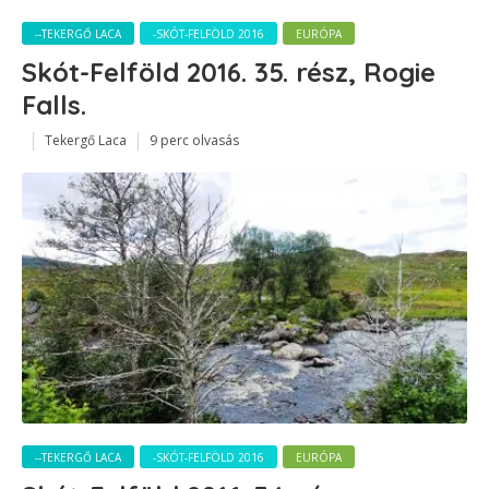
--TEKERGŐ LACA
-SKÓT-FELFÖLD 2016
EURÓPA
Skót-Felföld 2016. 35. rész, Rogie
Falls.
Tekergő Laca
9 perc olvasás
--TEKERGŐ LACA
-SKÓT-FELFÖLD 2016
EURÓPA