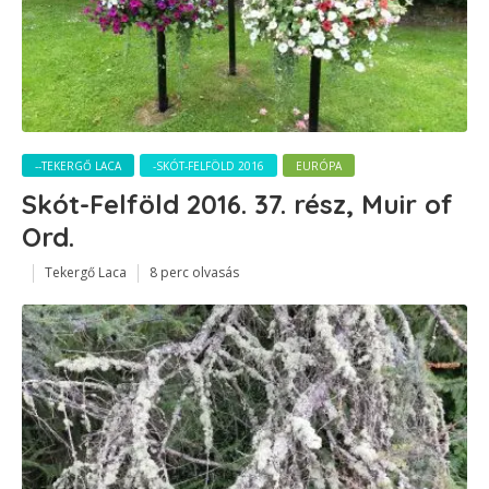
--TEKERGŐ LACA
-SKÓT-FELFÖLD 2016
EURÓPA
Skót-Felföld 2016. 37. rész, Muir of
Ord.
Tekergő Laca
8 perc olvasás