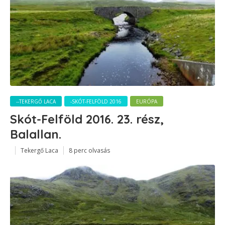
--TEKERGŐ LACA
-SKÓT-FELFÖLD 2016
EURÓPA
Skót-Felföld 2016. 23. rész,
Balallan.
Tekergő Laca
8 perc olvasás