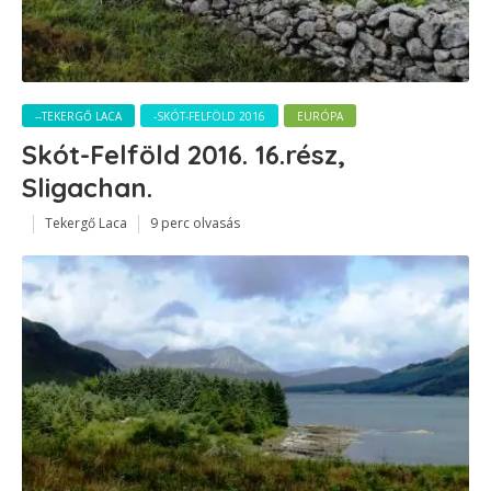
--TEKERGŐ LACA
-SKÓT-FELFÖLD 2016
EURÓPA
Skót-Felföld 2016. 16.rész,
Sligachan.
Tekergő Laca
9 perc olvasás