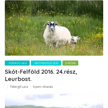
--TEKERGŐ LACA
-SKÓT-FELFÖLD 2016
EURÓPA
Skót-Felföld 2016. 24.rész,
Leurbost.
Tekergő Laca
6 perc olvasás