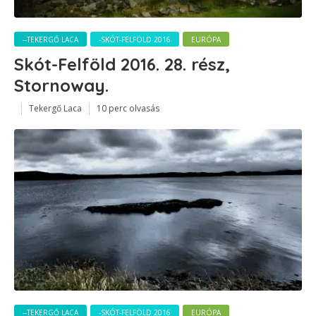
--TEKERGŐ LACA
-SKÓT-FELFÖLD 2016
EURÓPA
Skót-Felföld 2016. 28. rész,
Stornoway.
Tekergő Laca
10 perc olvasás
--TEKERGŐ LACA
-SKÓT-FELFÖLD 2016
EURÓPA