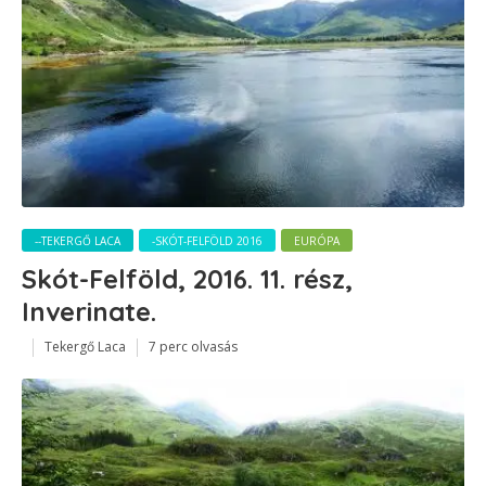
--TEKERGŐ LACA
-SKÓT-FELFÖLD 2016
EURÓPA
Skót-Felföld, 2016. 11. rész,
Inverinate.
Tekergő Laca
7 perc olvasás