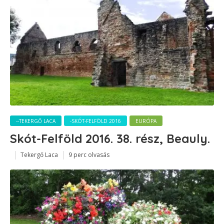
--TEKERGŐ LACA
-SKÓT-FELFÖLD 2016
EURÓPA
Skót-Felföld 2016. 38. rész, Beauly.
Tekergő Laca
9 perc olvasás