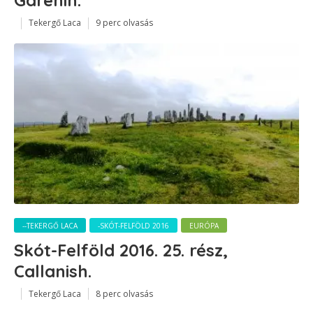
Tekergő Laca
9 perc olvasás
--TEKERGŐ LACA
-SKÓT-FELFÖLD 2016
EURÓPA
Skót-Felföld 2016. 25. rész,
Callanish.
Tekergő Laca
8 perc olvasás