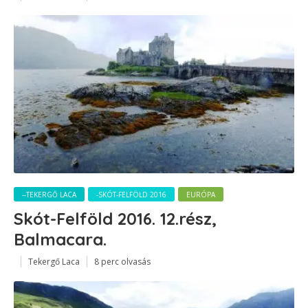
--TEKERGŐ LACA
-SKÓT-FELFÖLD 2016
EURÓPA
Skót-Felföld 2016. 12.rész,
Balmacara.
Tekergő Laca
8 perc olvasás