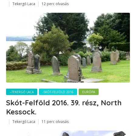
Tekergő Laca
12 perc olvasás
--TEKERGŐ LACA
-SKÓT-FELFÖLD 2016
EURÓPA
Skót-Felföld 2016. 39. rész, North
Kessock.
Tekergő Laca
11 perc olvasás