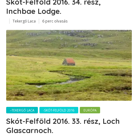
Skót-Felföld 2016. 34. rész,
Inchbae Lodge.
Tekergő Laca
6 perc olvasás
--TEKERGŐ LACA
-SKÓT-FELFÖLD 2016
EURÓPA
Skót-Felföld 2016. 33. rész, Loch
Glascarnoch.