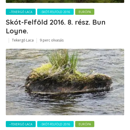
--TEKERGŐ LACA
-SKÓT-FELFÖLD 2016
EURÓPA
Skót-Felföld 2016. 8. rész. Bun
Loyne.
Tekergő Laca
9 perc olvasás
--TEKERGŐ LACA
-SKÓT-FELFÖLD 2016
EURÓPA