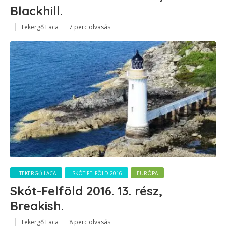
Blackhill.
Tekergő Laca
7 perc olvasás
--TEKERGŐ LACA
-SKÓT-FELFÖLD 2016
EURÓPA
Skót-Felföld 2016. 13. rész,
Breakish.
Tekergő Laca
8 perc olvasás