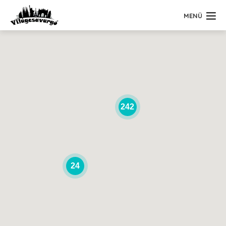
MENÜ
242
24