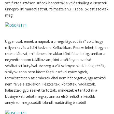
szélfútta tisztáson srácok bontották a valószínűleg a Nemzeti
ünnepről itt maradt sátrat, félmeztelenül. Hiába, ők ezt szokták
meg.
Ugyancsak ennek a napnak a „megvilágosodása” volt, hogy
milyen kevés a házi kedvenc Keflavikban. Persze lehet, hogy ez
csak a látszat, mindenesetre akkor tűnt fel a dolog, amikor a
negyedik napon találkoztam, kint a sétányon az első
sétáltatott kutyával. Bezzeg a vízi szárnyasok! A ludak, récék,
sirályok soha nem látott fajtái ezrével nyüzsögtek,
természetesen az emberek által nem háborgatva, így azoktól
nem félve a sziklákon. Fészkeltek, költöttek, vadásztak,
halásztak, gyűléseket tartottak, mindezekre tanították a
kicsinyeiket, tehát megkaptam az első ízelítőt a később
annyiszor megcsodált Izlandi madárvilág életéből.