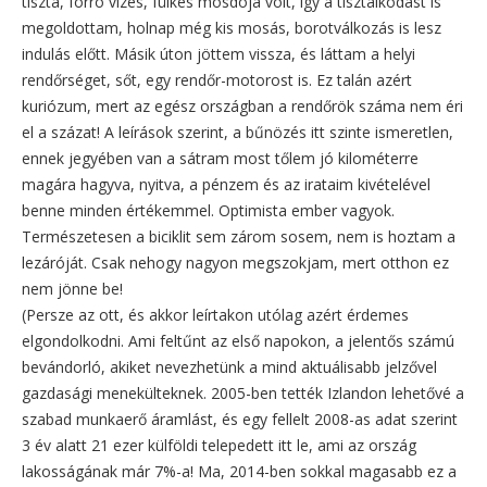
tiszta, forró vizes, fülkés mosdója volt, így a tisztálkodást is
megoldottam, holnap még kis mosás, borotválkozás is lesz
indulás előtt. Másik úton jöttem vissza, és láttam a helyi
rendőrséget, sőt, egy rendőr-motorost is. Ez talán azért
kuriózum, mert az egész országban a rendőrök száma nem éri
el a százat! A leírások szerint, a bűnözés itt szinte ismeretlen,
ennek jegyében van a sátram most tőlem jó kilométerre
magára hagyva, nyitva, a pénzem és az irataim kivételével
benne minden értékemmel. Optimista ember vagyok.
Természetesen a biciklit sem zárom sosem, nem is hoztam a
lezáróját. Csak nehogy nagyon megszokjam, mert otthon ez
nem jönne be!
(Persze az ott, és akkor leírtakon utólag azért érdemes
elgondolkodni. Ami feltűnt az első napokon, a jelentős számú
bevándorló, akiket nevezhetünk a mind aktuálisabb jelzővel
gazdasági menekülteknek. 2005-ben tették Izlandon lehetővé a
szabad munkaerő áramlást, és egy fellelt 2008-as adat szerint
3 év alatt 21 ezer külföldi telepedett itt le, ami az ország
lakosságának már 7%-a! Ma, 2014-ben sokkal magasabb ez a