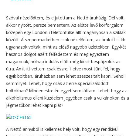
Szóval nézelődtem, és eljutottam a Nettó áruházig. Dél volt,
akkor nyitott, persze bementem. Az előtte levő körforgalom
közepén egy London-i telefonfülke állt magányosan a sziklák
között. A szupermarketben csak nézelődtem, az árak itt is kb.
ugyanazok voltak, mint az előző nagyobb üzletekben. Egy-két
hasznos dolgot azért felfedeztem és megjegyeztem
magamnak, holnap indulás előtt még kicsit bespájzolok az
útra. Amit itt vettem csak észre, illetve most tűnt fel, hogy
egyik boltban, áruházban sem lehet szeszesitalt kapni. Sehol,
semmilyet. Lehet, hogy csak az erre specializálódott
boltokban? Mindenestre én egyet sem láttam. Lehet, hogy az
alkoholizmus elleni küzdelem jegyében csak a vulkánokon és a
jégmezőkön lehet kapni piát?
A Nettó annyiból is kellemes hely volt, hogy egy rendkívül