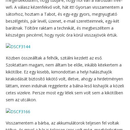
megérdeklődtem, hogy tudja-e, hogy hol van a városban free-
wifi. A válasz kézenfekvő volt, hát itt! Gyorsan visszamentem a
sátorhoz, hoztam a Tabot, és egy-egy gyors, megnyugtató
beszélgetés, pár levél, üzenet, e-mail szeretteimnek, egy-két
barátnak. Töltőre raktam a technikát, és megbeszéltem a
készséges pincérrel, hogy nyolc óra körül visszajövök értük.
Közben összeálltak a felhők, szitálni kezdett az eső.
Szoktattam magam, nem álltam be előle, inkább kitekertem a
kikötőbe. Ez egy kisebb, kimondottan a helyi halászhajók
kirakodását biztosító kikötő volt, illetve, ahogy a hirdetményen
láttam, innen indulnak reggelente a bálna-leső kishajók a közeli
cetes vizekre. Persze most egy lélek sem volt sem a kikötőben
sem az utcákon.
Visszamentem a bárba, az akkumulátorok teljesen fel voltak
töltve, és mivel a bár is teljesen üres volt még, megkérdeztem