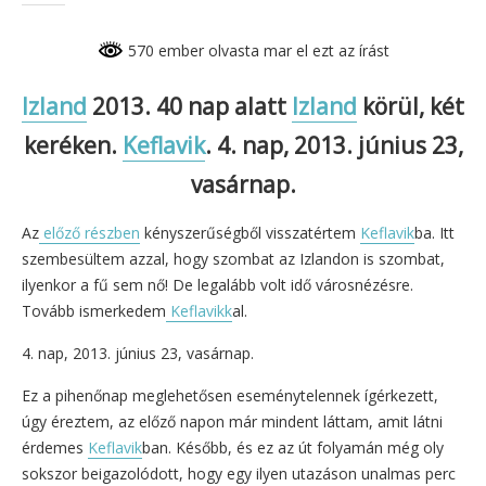
570 ember olvasta mar el ezt az írást
Izland
2013. 40 nap alatt
Izland
körül, két
keréken.
Keflavik
. 4. nap, 2013. június 23,
vasárnap.
Az
előző részben
kényszerűségből visszatértem
Keflavik
ba. Itt
szembesültem azzal, hogy szombat az Izlandon is szombat,
ilyenkor a fű sem nő! De legalább volt idő városnézésre.
Tovább ismerkedem
Keflavikk
al.
4. nap, 2013. június 23, vasárnap.
Ez a pihenőnap meglehetősen eseménytelennek ígérkezett,
úgy éreztem, az előző napon már mindent láttam, amit látni
érdemes
Keflavik
ban. Később, és ez az út folyamán még oly
sokszor beigazolódott, hogy egy ilyen utazáson unalmas perc