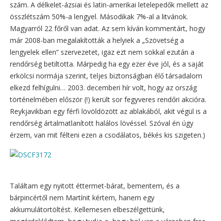
szám. A délkelet-ázsiai és latin-amerikai letelepedők mellett az
összlétszám 50%-a lengyel. Másodikak 7%-al a litvánok.
Magyarról 22 főről van adat. Az sem kíván kommentárt, hogy
már 2008-ban megalakították a helyiek a „Szövetség a
lengyelek ellen” szervezetet, igaz ezt nem sokkal ezután a
rendőrség betiltotta. Márpedig ha egy ezer éve jól, és a saját
erkölcsi normája szerint, teljes biztonságban élő társadalom
elkezd felhígulni… 2003. decemberi hír volt, hogy az ország
történelmében először (!) került sor fegyveres rendőri akcióra.
Reykjavikban egy férfi lövöldözött az ablakából, akit végül is a
rendőrség ártalmatlanított halálos lövéssel. Szóval én úgy
érzem, van mit félteni ezen a csodálatos, békés kis szigeten.)
Találtam egy nyitott éttermet-bárat, bementem, és a
bárpincértől nem Martínit kértem, hanem egy
akkumulátortöltést. Kellemesen elbeszélgettünk,