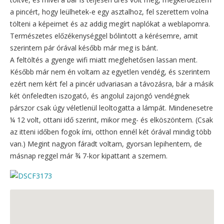
a pincért, hogy leülhetek-e egy asztalhoz, fel szerettem volna
tölteni a képeimet és az addig megírt naplókat a weblapomra.
Természetes előzékenységgel bólintott a kérésemre, amit
szerintem pár órával később már meg is bánt.
A feltöltés a gyenge wifi miatt meglehetősen lassan ment.
Később már nem én voltam az egyetlen vendég, és szerintem
ezért nem kért fel a pincér udvariasan a távozásra, bár a másik
két önfeledten iszogató, és angolul zajongó vendégnek
párszor csak úgy véletlenül leoltogatta a lámpát. Mindenesetre
¼ 12 volt, ottani idő szerint, mikor meg- és elköszöntem. (Csak
az itteni időben fogok írni, otthon ennél két órával mindig több
van.) Megint nagyon fáradt voltam, gyorsan lepihentem, de
másnap reggel már ¾ 7-kor kipattant a szemem.