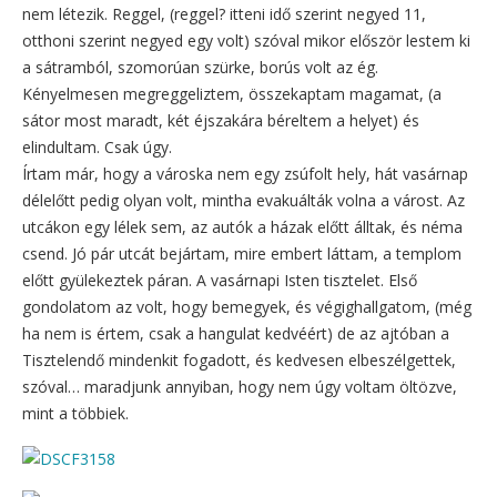
nem létezik. Reggel, (reggel? itteni idő szerint negyed 11,
otthoni szerint negyed egy volt) szóval mikor először lestem ki
a sátramból, szomorúan szürke, borús volt az ég.
Kényelmesen megreggeliztem, összekaptam magamat, (a
sátor most maradt, két éjszakára béreltem a helyet) és
elindultam. Csak úgy.
Írtam már, hogy a városka nem egy zsúfolt hely, hát vasárnap
délelőtt pedig olyan volt, mintha evakuálták volna a várost. Az
utcákon egy lélek sem, az autók a házak előtt álltak, és néma
csend. Jó pár utcát bejártam, mire embert láttam, a templom
előtt gyülekeztek páran. A vasárnapi Isten tisztelet. Első
gondolatom az volt, hogy bemegyek, és végighallgatom, (még
ha nem is értem, csak a hangulat kedvéért) de az ajtóban a
Tisztelendő mindenkit fogadott, és kedvesen elbeszélgettek,
szóval… maradjunk annyiban, hogy nem úgy voltam öltözve,
mint a többiek.