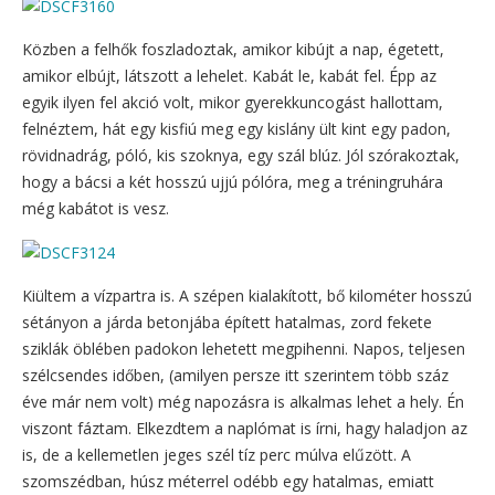
Közben a felhők foszladoztak, amikor kibújt a nap, égetett,
amikor elbújt, látszott a lehelet. Kabát le, kabát fel. Épp az
egyik ilyen fel akció volt, mikor gyerekkuncogást hallottam,
felnéztem, hát egy kisfiú meg egy kislány ült kint egy padon,
rövidnadrág, póló, kis szoknya, egy szál blúz. Jól szórakoztak,
hogy a bácsi a két hosszú ujjú pólóra, meg a tréningruhára
még kabátot is vesz.
Kiültem a vízpartra is. A szépen kialakított, bő kilométer hosszú
sétányon a járda betonjába épített hatalmas, zord fekete
sziklák öblében padokon lehetett megpihenni. Napos, teljesen
szélcsendes időben, (amilyen persze itt szerintem több száz
éve már nem volt) még napozásra is alkalmas lehet a hely. Én
viszont fáztam. Elkezdtem a naplómat is írni, hagy haladjon az
is, de a kellemetlen jeges szél tíz perc múlva elűzött. A
szomszédban, húsz méterrel odébb egy hatalmas, emiatt