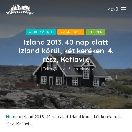
MENÜ
--TEKERGŐ LACA
-IZLAND 2013
EURÓPA
Izland 2013. 40 nap alatt
Izland körül, két keréken. 4.
rész, Keflavik.
Tekergő Laca
6 perc olvasás
Home
»
Izland 2013. 40 nap alatt Izland körül, két keréken. 4.
rész, Keflavik.