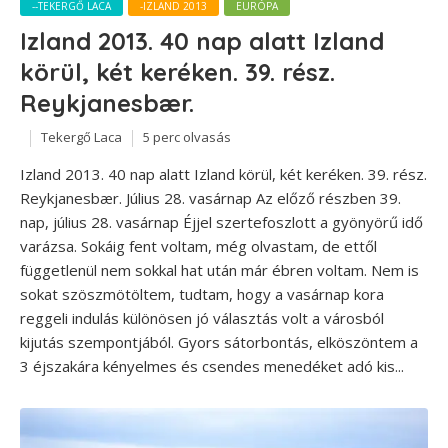
--TEKERGŐ LACA
-IZLAND 2013
EURÓPA
Izland 2013. 40 nap alatt Izland
körül, két keréken. 39. rész.
Reykjanesbær.
Tekergő Laca
5 perc olvasás
Izland 2013. 40 nap alatt Izland körül, két keréken. 39. rész.
Reykjanesbær. Július 28. vasárnap Az előző részben 39.
nap, július 28. vasárnap Éjjel szertefoszlott a gyönyörű idő
varázsa. Sokáig fent voltam, még olvastam, de ettől
függetlenül nem sokkal hat után már ébren voltam. Nem is
sokat szöszmötöltem, tudtam, hogy a vasárnap kora
reggeli indulás különösen jó választás volt a városból
kijutás szempontjából. Gyors sátorbontás, elköszöntem a
3 éjszakára kényelmes és csendes menedéket adó kis...