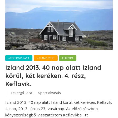
--TEKERGŐ LACA
-IZLAND 2013
EURÓPA
Izland 2013. 40 nap alatt Izland
körül, két keréken. 4. rész,
Keflavik.
Tekergő Laca
6 perc olvasás
Izland 2013. 40 nap alatt Izland körül, két keréken. Keflavik.
4. nap, 2013. június 23, vasárnap. Az előző részben
kényszerűségből visszatértem Keflavikba. Itt