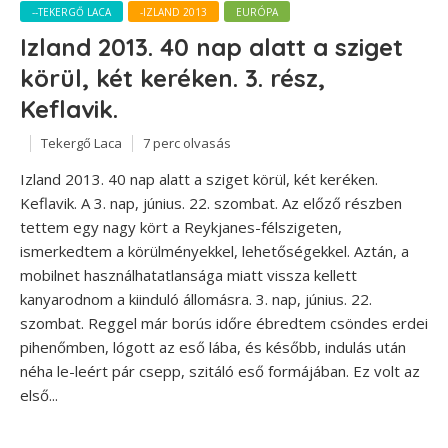
--TEKERGŐ LACA
-IZLAND 2013
EURÓPA
Izland 2013. 40 nap alatt a sziget
körül, két keréken. 3. rész,
Keflavik.
Tekergő Laca
7 perc olvasás
Izland 2013. 40 nap alatt a sziget körül, két keréken.
Keflavik. A 3. nap, június. 22. szombat. Az előző részben
tettem egy nagy kört a Reykjanes-félszigeten,
ismerkedtem a körülményekkel, lehetőségekkel. Aztán, a
mobilnet használhatatlansága miatt vissza kellett
kanyarodnom a kiinduló állomásra. 3. nap, június. 22.
szombat. Reggel már borús időre ébredtem csöndes erdei
pihenőmben, lógott az eső lába, és később, indulás után
néha le-leért pár csepp, szitáló eső formájában. Ez volt az
első...