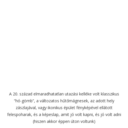
A 20. század elmaradhatatlan utazási kelléke volt klasszikus
“hó-gömb”, a változatos hűtőmágnesek, az adott hely
zászlajával, vagy ikonikus épület fényképével ellátott
felespoharak, és a képeslap, amit jó volt kapni, és jó volt adni
(hiszen akkor éppen úton voltunk)