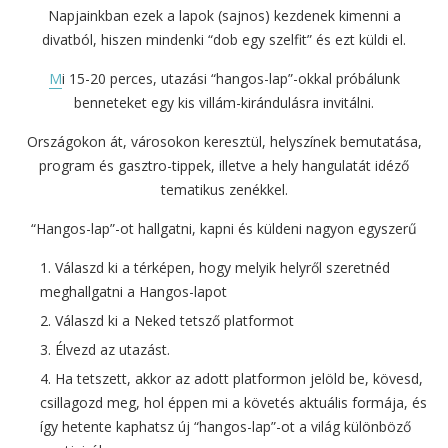
Napjainkban ezek a lapok (sajnos) kezdenek kimenni a
divatból, hiszen mindenki “dob egy szelfit” és ezt küldi el.
M
i 15-20 perces, utazási “hangos-lap”-okkal próbálunk
benneteket egy kis villám-kirándulásra invitálni.
Országokon át, városokon keresztül, helyszínek bemutatása,
program és gasztro-tippek, illetve a hely hangulatát idéző
tematikus zenékkel.
“Hangos-lap”-ot hallgatni, kapni és küldeni nagyon egyszerű
Válaszd ki a térképen, hogy melyik helyről szeretnéd
meghallgatni a Hangos-lapot
Válaszd ki a Neked tetsző platformot
Élvezd az utazást.
Ha tetszett, akkor az adott platformon jelöld be, kövesd,
csillagozd meg, hol éppen mi a követés aktuális formája, és
így hetente kaphatsz új “hangos-lap”-ot a világ különböző