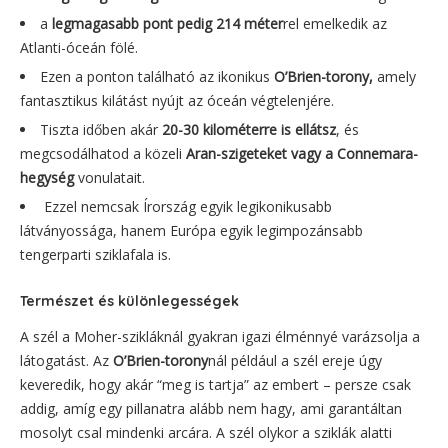
a
legmagasabb pont pedig 214 méter
rel emelkedik az
Atlanti-óceán fölé.
Ezen a ponton található az ikonikus
O’Brien-torony,
amely
fantasztikus kilátást nyújt az óceán végtelenjére.
Tiszta időben akár
20-30 kilométerre is ellátsz
, és
megcsodálhatod a közeli
Aran-szigeteket vagy a Connemara-
hegység
vonulatait.
Ezzel nemcsak Írország egyik legikonikusabb
látványossága, hanem Európa egyik legimpozánsabb
tengerparti sziklafala is.
Természet és különlegességek
A szél a Moher-szikláknál gyakran igazi élménnyé varázsolja a
látogatást. Az
O’Brien-torony
nál például a szél ereje úgy
keveredik, hogy akár “meg is tartja” az embert – persze csak
addig, amíg egy pillanatra alább nem hagy, ami garantáltan
mosolyt csal mindenki arcára. A szél olykor a sziklák alatti