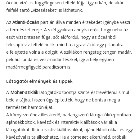
óceán vizét is függőlegesen felfelé fújja, így ritkán, de akár
felfelé tartó „vízeséseket” is láthatunk.
Az
Atlanti-óceán
partján állva minden érzékedet igénybe veszi
a természet ereje. A szél gyakran annyira erős, hogy néha az
esőt vízszintesen fújja, sőt előfordul, hogy az óceánból
felcsapó víz felfelé hullik, mintha a gravitáció egy pillanatra
elfelejtette volna a dolgát. A sziklákon rengeteg tengeri madár,
például lunda és vészmadár fészkel, így a hely egyben
madármegfigyelő paradicsom is.
Látogatói élmények és tippek
A
Moher-sziklák
látogatóközpontja szinte észrevétlenül simul
bele a tájba, hiszen úgy építették, hogy ne bontsa meg a
természet harmóniáját.
A környezetéhez illeszkedő, barlangszerű látogatóközpontban
ajándékboltok, kávézók és interaktív kiállítások várják a
látogatókat. Itt interaktív kiállításokkal, ajándékboltokkal és egy
kávézóval is találkozhatsz. Ha a tömeget elkerülnéd, próbálj