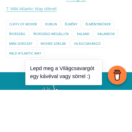
7. Wild Atlantic Way útlevél
CLIFFS OF MOHER
DUBLIN
ÉLMÉNY
ÉLMÉNYBRÓKER
ÍRORSZÁG
ÍRORSZÁGI MEGÁLLÓK
KALAND
KALANDOK
MINI-SOROZAT
MOHER SZIKLÁK
VILÁGCSAVARGÓ
WILD ATLANTIC WAY
Lepd meg a Világcsavargót
Lepd meg a Világcsavargót
egy kávéval vagy sörrel :)
egy kávéval vagy sörrel :)
Created by
Copyright 2020 · All rights reserved