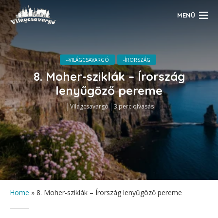
MENÜ
--VILÁGCSAVARGÓ
-ÍRORSZÁG
8. Moher-sziklák – Írország
lenyűgöző pereme
Világcsavargó
3 perc olvasás
Home
»
8. Moher-sziklák – Írország lenyűgöző pereme