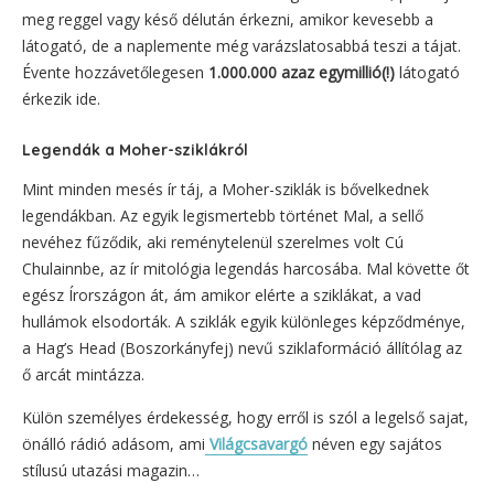
meg reggel vagy késő délután érkezni, amikor kevesebb a
látogató, de a naplemente még varázslatosabbá teszi a tájat.
Évente hozzávetőlegesen
1.000.000 azaz egymillió(!)
látogató
érkezik ide.
Legendák a Moher-sziklákról
Mint minden mesés ír táj, a Moher-sziklák is bővelkednek
legendákban. Az egyik legismertebb történet Mal, a sellő
nevéhez fűződik, aki reménytelenül szerelmes volt Cú
Chulainnbe, az ír mitológia legendás harcosába. Mal követte őt
egész Írországon át, ám amikor elérte a sziklákat, a vad
hullámok elsodorták. A sziklák egyik különleges képződménye,
a Hag’s Head (Boszorkányfej) nevű sziklaformáció állítólag az
ő arcát mintázza.
Külön személyes érdekesség, hogy erről is szól a legelső sajat,
önálló rádió adásom, ami
Világcsavargó
néven egy sajátos
stílusú utazási magazin…