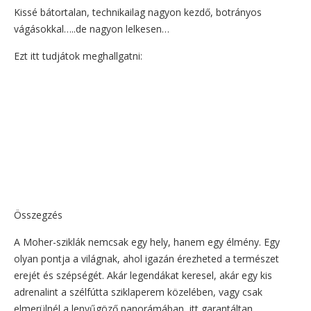
Kissé bátortalan, technikailag nagyon kezdő, botrányos
vágásokkal…..de nagyon lelkesen…
Ezt itt tudjátok meghallgatni:
Összegzés
A Moher-sziklák nemcsak egy hely, hanem egy élmény. Egy
olyan pontja a világnak, ahol igazán érezheted a természet
erejét és szépségét. Akár legendákat keresel, akár egy kis
adrenalint a szélfútta sziklaperem közelében, vagy csak
elmerülnél a lenyűgöző panorámában, itt garantáltan