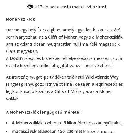
417 ember olvasta mar el ezt az írást
Moher-sziklák
Ha van egy hely Írországban, amely egyetlen bakancslistáról
sem hiányozhat, az a
Cliffs of Moher
, vagyis a
Moher-sziklák
,
ami az Atlanti-óceán nyughatatlan hullámai fölé magasodik
Clare megyében.
A
Doolin
település közelében elhelyezkedő természeti csoda
évente közel egy millió látogatót vonz. – nem véletlenül!
Az Írország nyugati partvidékén található
Wild Atlantic Way
rengeteg lenyűgöző látnivalót kínál, de talán a leghíresebb és
legikonikusabb közülük a Cliffs of Moher, azaz a Moher-
sziklák.
A
Moher-sziklák
lenyűgöző méretei:
A Moher-sziklák
több mint
8 kilométer
hosszan nyúlnak el.
magasságuk átlagosan 150-200 méter
között mozog