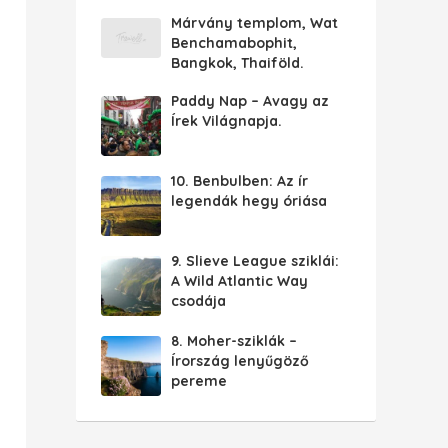
Márvány templom, Wat
Benchamabophit,
Bangkok, Thaiföld.
Paddy Nap – Avagy az
Írek Világnapja.
10. Benbulben: Az ír
legendák hegy óriása
9. Slieve League sziklái:
A Wild Atlantic Way
csodája
8. Moher-sziklák –
Írország lenyűgöző
pereme