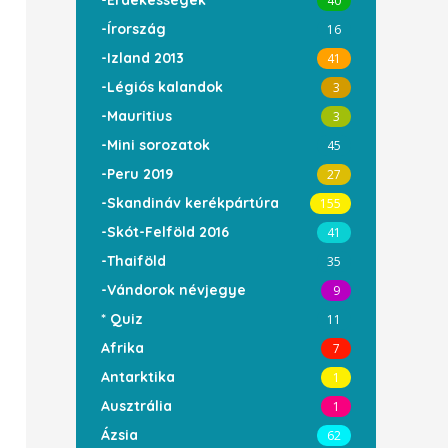
-Érdekességek
40
-Írország
16
-Izland 2013
41
-Légiós kalandok
3
-Mauritius
3
-Mini sorozatok
45
-Peru 2019
27
-Skandináv kerékpártúra
155
-Skót-Felföld 2016
41
-Thaiföld
35
-Vándorok névjegye
9
* Quiz
11
Afrika
7
Antarktika
1
Ausztrália
1
Ázsia
62