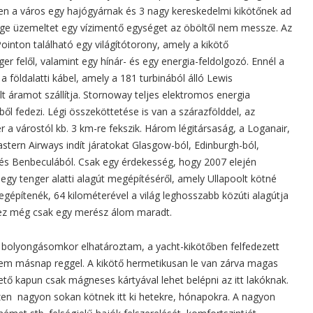
ten a város egy hajógyárnak és 3 nagy kereskedelmi kikötőnek ad
ége üzemeltet egy vízimentő egységet az öböltől nem messze. Az
ointon található egy világítótorony, amely a kikötő
ger felől, valamint egy hínár- és egy energia-feldolgozó. Ennél a
a földalatti kábel, amely a 181 turbinából álló Lewis
t áramot szállítja. Stornoway teljes elektromos energia
l fedezi. Légi összeköttetése is van a szárazfölddel, az
r a várostól kb. 3 km-re fekszik. Három légitársaság, a Loganair,
stern Airways indít járatokat Glasgow-ból, Edinburgh-ból,
 és Benbeculából. Csak egy érdekesség, hogy 2007 elején
ő egy tenger alatti alagút megépítéséről, amely Ullapoolt kötné
gépítenék, 64 kilométerével a világ leghosszabb közúti alagútja
g ez még csak egy merész álom maradt.
bolyongásomkor elhatároztam, a yacht-kikötőben felfedezett
em másnap reggel. A kikötő hermetikusan le van zárva magas
tető kapun csak mágneses kártyával lehet belépni az itt lakóknak.
zen nagyon sokan kötnek itt ki hetekre, hónapokra. A nagyon