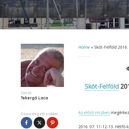
Home
»
Skót-Felföld 2016.
Skót-Felföld
201
Szerző
Tekergő Laca
Az előző részben
megérkezt
Ossza meg ezt a cikket
2016. 07. 11-12-13. Hétfő-