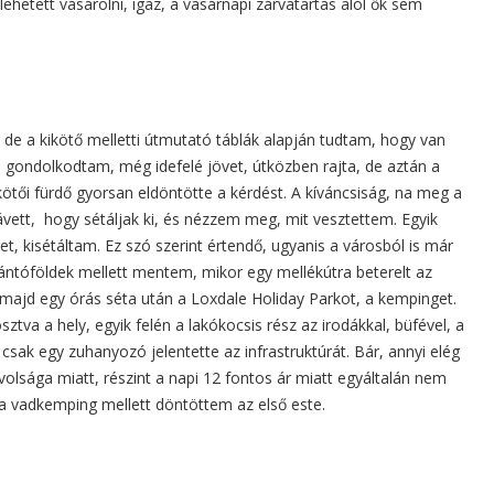
ig lehetett vásárolni, igaz, a vasárnapi zárvatartás alól ők sem
e a kikötő melletti útmutató táblák alapján tudtam, hogy van
is gondolkodtam, még idefelé jövet, útközben rajta, de aztán a
ikötői fürdő gyorsan eldöntötte a kérdést. A kíváncsiság, na meg a
ávett, hogy sétáljak ki, és nézzem meg, mit vesztettem. Egyik
et, kisétáltam. Ez szó szerint értendő, ugyanis a városból is már
ántóföldek mellett mentem, mikor egy mellékútra beterelt az
, majd egy órás séta után a Loxdale Holiday Parkot, a kempinget.
ztva a hely, egyik felén a lakókocsis rész az irodákkal, büfével, a
t csak egy zuhanyozó jelentette az infrastruktúrát. Bár, annyi elég
távolsága miatt, részint a napi 12 fontos ár miatt egyáltalán nem
 vadkemping mellett döntöttem az első este.