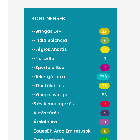
KONTINENSEK
--Bringás Levi
23
--India Bolondja
6
--Légiós András
4
--Marcello
3
--Sportoló Gabi
4
--Tekergő Laca
270
--Thaiföldi Les
36
--Világcsavargó
58
-3 év kempingezés
3
-Autós túrák
5
-Ázsiai túra
11
-Egyesült Arab Emirátusok
8