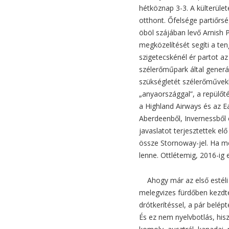
hétköznap 3-3. A külterüle
otthont. Őfelsége partiőrs
öböl szájában levő Arnish P
megközelítését segíti a ten
szigetecskénél ér partot az 
szélerőműpark által generál
szükségletét szélerőművekbő
„anyaországgal”, a repülőté
a Highland Airways és az Ea
Aberdeenből, Invernessből
javaslatot terjesztettek el
össze Stornoway-jel. Ha me
lenne. Ottlétemig, 2016-i
Ahogy már az első estéli 
melegvizes fürdőben kezdt
drótkerítéssel, a pár belép
És ez nem nyelvbotlás, his