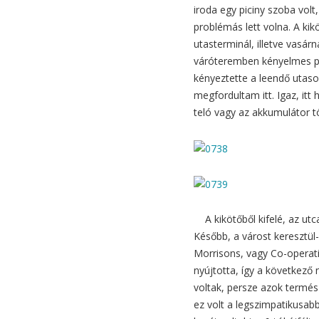
iroda egy piciny szoba volt
problémás lett volna. A kikö
utasterminál, illetve vasár
váróteremben kényelmes pa
kényeztette a leendő utas
megfordultam itt. Igaz, itt
teló vagy az akkumulátor t
A kikötőből kifelé, az utc
Később, a várost keresztül-
Morrisons, vagy Co-operati
nyújtotta, így a következő 
voltak, persze azok termés
ez volt a legszimpatikusabb,