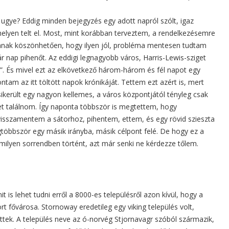
ye? Eddig minden bejegyzés egy adott napról szólt, igaz
lyen telt el. Most, mint korábban terveztem, a rendelkezésemre
annak köszönhetően, hogy ilyen jól, probléma mentesen tudtam
ár nap pihenőt. Az eddigi legnagyobb város, Harris-Lewis-sziget
. És mivel ezt az elkövetkező három-három és fél napot egy
ntam az itt töltött napok krónikáját. Tettem ezt azért is, mert
sikerült egy nagyon kellemes, a város központjától tényleg csak
et találnom. Így naponta többször is megtettem, hogy
isszamentem a sátorhoz, pihentem, ettem, és egy rövid szieszta
egtöbbször egy másik irányba, másik célpont felé. De hogy ez a
ilyen sorrendben történt, azt már senki ne kérdezze tőlem.
is lehet tudni erről a 8000-es településről azon kívül, hogy a
t fővárosa. Stornoway eredetileg egy viking település volt,
ettek. A település neve az ó-norvég Stjornavagr szóból származik,