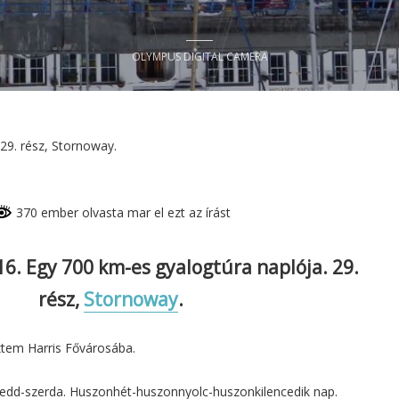
OLYMPUS DIGITAL CAMERA
 29. rész, Stornoway.
370 ember olvasta mar el ezt az írást
6. Egy 700 km-es gyalogtúra naplója. 29.
rész,
Stornoway
.
em Harris Fővárosába.
kedd-szerda. Huszonhét-huszonnyolc-huszonkilencedik nap.