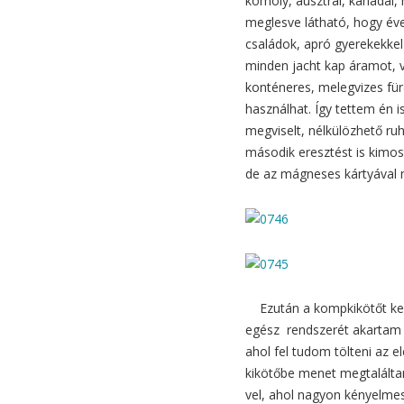
komoly, ausztrál, kanadai, 
meglesve látható, hogy éve
családok, apró gyerekekkel i
minden jacht kap áramot, vez
konténeres, melegvizes für
használhat. Így tettem én i
megviselt, nélkülözhető ru
második eresztést is kimo
de az mágneses kártyával m
Ezután a kompkikötőt kere
egész rendszerét akartam k
ahol fel tudom tölteni az e
kikötőbe menet megtaláltam 
vel, ahol nagyon kényelmes