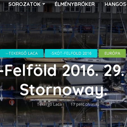
SOROZATOK
ÉLMÉNYBRÓKER
HANGOS
--TEKERGŐ LACA
-SKÓT-FELFÖLD 2016
EURÓPA
Felföld 2016. 29.
Stornoway.
Tekergő Laca
17 perc olvasás