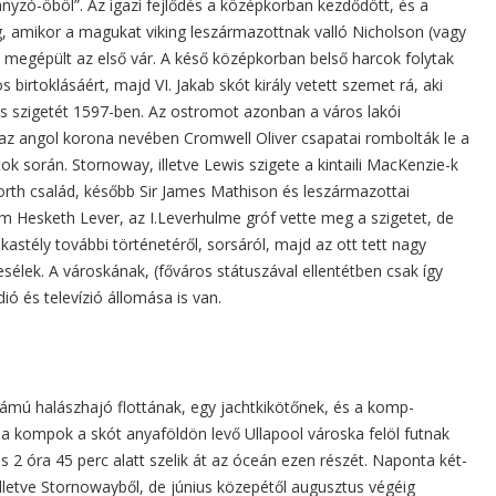
yzó-öböl”. Az igazi fejlődés a középkorban kezdődött, és a
, amikor a magukat viking leszármazottnak valló Nicholson (vagy
l megépült az első vár. A késő középkorban belső harcok folytak
os birtoklásáért, majd VI. Jakab skót király vetett szemet rá, aki
s szigetét 1597-ben. Az ostromot azonban a város lakói
l az angol korona nevében Cromwell Oliver csapatai rombolták le a
tok során. Stornoway, illetve Lewis szigete a kintaili MacKenzie-k
orth család, később Sir James Mathison és leszármazottai
am Hesketh Lever, az I.Leverhulme gróf vette meg a szigetet, de
a kastély további történetéről, sorsáról, majd az ott tett nagy
lek. A városkának, (főváros státuszával ellentétben csak így
ió és televízió állomása is van.
mú halászhajó flottának, egy jachtkikötőnek, és a komp-
 a kompok a skót anyaföldön levő Ullapool városka felöl futnak
 és 2 óra 45 perc alatt szelik át az óceán ezen részét. Naponta két-
 illetve Stornowayből, de június közepétől augusztus végéig