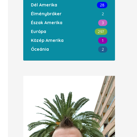
Dél Amerika
28
Élménybróker
2
Észak Amerika
3
Európa
297
Közép Amerika
1
Óceánia
2