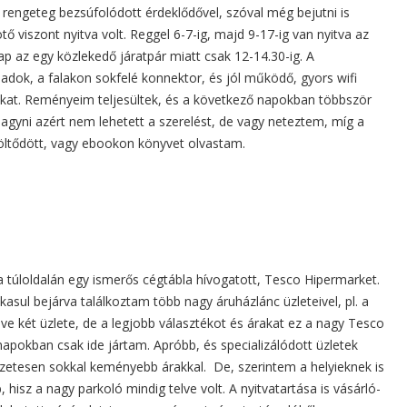
, rengeteg bezsúfolódott érdeklődővel, szóval még bejutni is
tő viszont nyitva volt. Reggel 6-7-ig, majd 9-17-ig van nyitva az
nap az egy közlekedő járatpár miatt csak 12-14.30-ig. A
dok, a falakon sokfelé konnektor, és jól működő, gyors wifi
okat. Reményeim teljesültek, és a következő napokban többször
 hagyni azért nem lehetett a szerelést, de vagy neteztem, míg a
öltődött, vagy ebookon könyvet olvastam.
a túloldalán egy ismerős cégtábla hívogatott, Tesco Hipermarket.
kasul bejárva találkoztam több nagy áruházlánc üzleteivel, pl. a
ve két üzlete, de a legjobb választékot és árakat ez a nagy Tesco
napokban csak ide jártam. Apróbb, és specializálódott üzletek
zetesen sokkal keményebb árakkal. De, szerintem a helyieknek is
 hisz a nagy parkoló mindig telve volt. A nyitvatartása is vásárló-