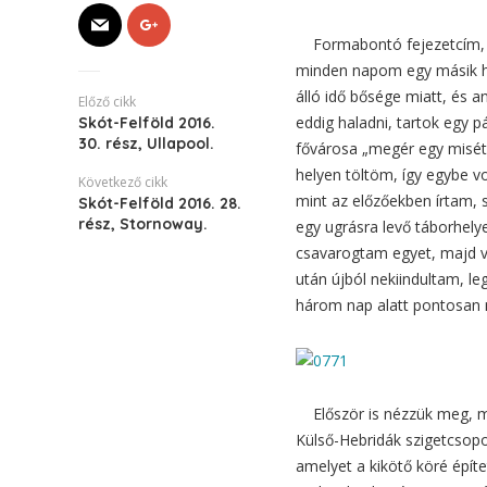
Formabontó fejezetcím, ug
minden napom egy másik he
álló idő bősége miatt, és 
Előző cikk
eddig haladni, tartok egy p
Skót-Felföld 2016.
30. rész, Ullapool.
fővárosa „megér egy misét”
helyen töltöm, így egybe vo
Következő cikk
mint az előzőekben írtam, 
Skót-Felföld 2016. 28.
rész, Stornoway.
egy ugrásra levő táborhely
csavarogtam egyet, majd v
után újból nekiindultam, l
három nap alatt pontosan m
Először is nézzük meg, mit 
Külső-Hebridák szigetcsopor
amelyet a kikötő köré épít