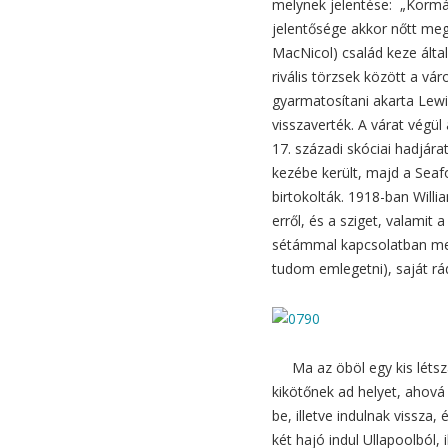
melynek jelentése: „Kormán
jelentősége akkor nőtt meg
MacNicol) család keze álta
rivális törzsek között a vár
gyarmatosítani akarta Lewi
visszaverték. A várat végü
17. századi skóciai hadjára
kezébe került, majd a Seaf
birtokolták. 1918-ban Willi
erről, és a sziget, valamit 
sétámmal kapcsolatban mesé
tudom emlegetni), saját rád
Ma az öböl egy kis létszá
kikötőnek ad helyet, ahová
be, illetve indulnak vissza,
két hajó indul Ullapoolból,