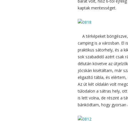
barát volt, hisz 6-tól éjfél
kaptak mentességet.
A térképeket böngészve, d
camping is a városban. El 
praktikus sátorhely, és a k
sok szabadidő azért csak r
délután követve az útjelzők
jócskán kisétáltam, már sz
eligazító tábla, és elértem
Az út két oldalán volt megos
túlodalon a sátras hely, ot
is lett volna, de részint a 
bánkódtam, hogy gyorsan a