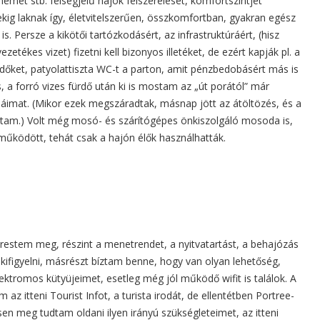
német stb. felségjelű hajók felszerelését, komfortszintjét
kig laknak így, életvitelszerűen, összkomfortban, gyakran egész
s. Persze a kikötői tartózkodásért, az infrastruktúráért, (hisz
etékes vizet) fizetni kell bizonyos illetéket, de ezért kapják pl. a
dőket, patyolattiszta WC-t a parton, amit pénzbedobásért más is
s, a forró vizes fürdő után ki is mostam az „út porától” már
háimat. (Mikor ezek megszáradtak, másnap jött az átöltözés, és a
stam.) Volt még mosó- és szárítógépes önkiszolgáló mosoda is,
űködött, tehát csak a hajón élők használhatták.
stem meg, részint a menetrendet, a nyitvatartást, a behajózás
ifigyelni, másrészt bíztam benne, hogy van olyan lehetőség,
lektromos kütyüjeimet, esetleg még jól működő wifit is találok. A
az itteni Tourist Infot, a turista irodát, de ellentétben Portree-
en meg tudtam oldani ilyen irányú szükségleteimet, az itteni