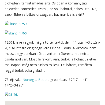
dióhéjban, terrortámadás érte Oslóban a kormányzati
negyedet, ismeretlen számú, de sok halottal, sebesülttel. Na,
szép! Ebben a békés országban, hát már ide is elért?
1200 km-re vagyok még a történtektől, de… 11 után kötöttünk
ki, első látásra elég nagy város Bodø /Bodö. A kikötőtől nem
messze egy parkban sátrat vertem, rákerestem a netre,
csodamód van. Most felrakom, amit tudok, a holnapi, illetve
mai nappal még nem tudom mi lesz. Fél három, remélem,
reggel tudok sokáig aludni.
75. éjszaka
Norvégia
,
Bodø
egy parkban. 67°17’11.41”
14°24’34.95”