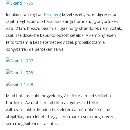
Indulás után rögtön
Ramberg
következett, az eddigi zordon
tájat meghazudtoló hatalmas sárga homokú, gyönyörű kék
vizű, 2 km. hosszú beach-al. Igaz hogy strandolók nem voltak,
csak széldzsekibe beburkolódzott sétálók. A kempingjében
feltöltöttem a készletemet ivóvízzel, próbálkoztam a
könyvtárral, de pénteken zárva.
Mind hatalmasabb hegyek fogták közre a mind szűkebb
fjordokat. Az utat is mind több alagút és híd tette
változatosabbá. Minden tiszteletem a mérnököké és az
útépítőké, nem lehetett egyszerű munka sem megtervezni,
sem megépíteni ezt az utat.