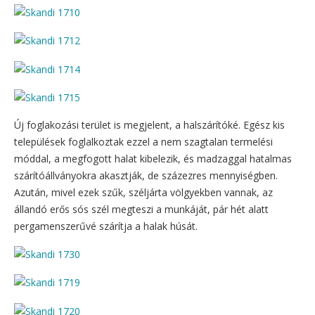
Új foglakozási terület is megjelent, a halszárítóké. Egész kis
települések foglalkoztak ezzel a nem szagtalan termelési
móddal, a megfogott halat kibelezik, és madzaggal hatalmas
szárítóállványokra akasztják, de százezres mennyiségben.
Azután, mivel ezek szűk, széljárta völgyekben vannak, az
állandó erős sós szél megteszi a munkáját, pár hét alatt
pergamenszerűvé szárítja a halak húsát.