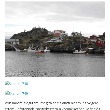
Volt három alagutam, meg talán tíz alatti hidam, és végére
értem Lofotennek, megérkeztem a kompkikötőbe. Már elég