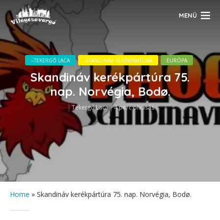
MENÜ
--TEKERGŐ LACA
-SKANDINÁV KERÉKPÁRTÚRA
EURÓPA
Skandináv kerékpártúra 75.
nap. Norvégia, Bodø.
Tekergő Laca
4 perc olvasás
Home
»
Skandináv kerékpártúra 75. nap. Norvégia, Bodø.