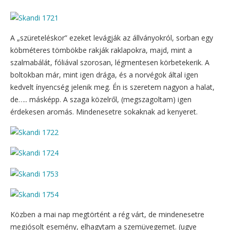
A „szüreteléskor” ezeket levágják az állványokról, sorban egy
köbméteres tömbökbe rakják raklapokra, majd, mint a
szalmabálát, fóliával szorosan, légmentesen körbetekerik. A
boltokban már, mint igen drága, és a norvégok által igen
kedvelt ínyencség jelenik meg. Én is szeretem nagyon a halat,
de….. másképp. A szaga közelről, (megszagoltam) igen
érdekesen aromás. Mindenesetre sokaknak ad kenyeret.
Közben a mai nap megtörtént a rég várt, de mindenesetre
megjósolt esemény, elhagytam a szemüvegemet. (ugye