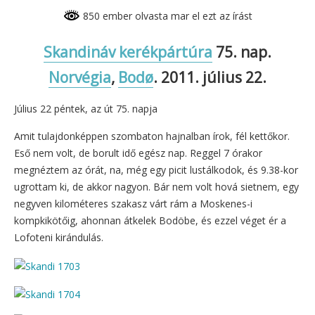
850 ember olvasta mar el ezt az írást
Skandináv kerékpártúra
75. nap.
Norvégia
,
Bodø
. 2011. július 22.
Július 22 péntek, az út 75. napja
Amit tulajdonképpen szombaton hajnalban írok, fél kettőkor.
Eső nem volt, de borult idő egész nap. Reggel 7 órakor
megnéztem az órát, na, még egy picit lustálkodok, és 9.38-kor
ugrottam ki, de akkor nagyon. Bár nem volt hová sietnem, egy
negyven kilométeres szakasz várt rám a Moskenes-i
kompkikötőig, ahonnan átkelek Bodöbe, és ezzel véget ér a
Lofoteni kirándulás.