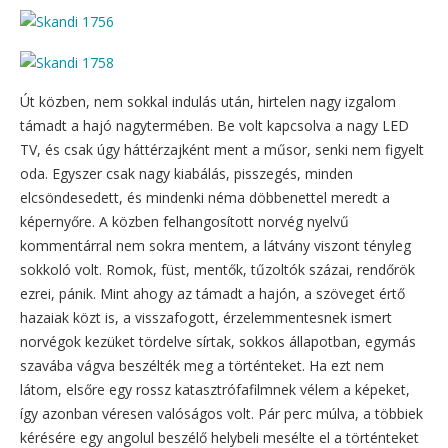
Út közben, nem sokkal indulás után, hirtelen nagy izgalom
támadt a hajó nagytermében. Be volt kapcsolva a nagy LED
TV, és csak úgy háttérzajként ment a műsor, senki nem figyelt
oda. Egyszer csak nagy kiabálás, pisszegés, minden
elcsöndesedett, és mindenki néma döbbenettel meredt a
képernyőre. A közben felhangosított norvég nyelvű
kommentárral nem sokra mentem, a látvány viszont tényleg
sokkoló volt. Romok, füst, mentők, tűzoltók százai, rendőrök
ezrei, pánik. Mint ahogy az támadt a hajón, a szöveget értő
hazaiak közt is, a visszafogott, érzelemmentesnek ismert
norvégok kezüket tördelve sírtak, sokkos állapotban, egymás
szavába vágva beszélték meg a történteket. Ha ezt nem
látom, elsőre egy rossz katasztrófafilmnek vélem a képeket,
így azonban véresen valóságos volt. Pár perc múlva, a többiek
kérésére egy angolul beszélő helybeli mesélte el a történteket