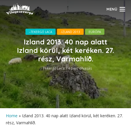
MENÜ
--TEKERGŐ LACA
-IZLAND 2013
EURÓPA
Izland 2013. 40 nap alatt
Izland körül, két keréken. 27.
rész, Varmahlíð.
Tekergő Laca
4 perc olvasás
Home
»
Izland 2013. 40 nap alatt Izland körül, két keréken. 27.
rész, Varmahlíð.