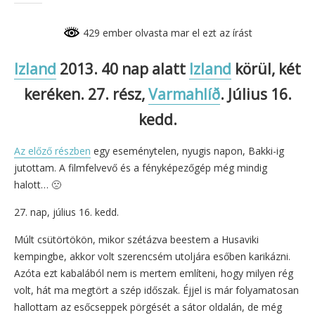
429 ember olvasta mar el ezt az írást
Izland
2013. 40 nap alatt
Izland
körül, két
keréken. 27. rész,
Varmahlíð
. Július 16.
kedd.
Az előző részbe
n
egy eseménytelen, nyugis napon, Bakki-ig
jutottam. A filmfelvevő és a fényképezőgép még mindig
halott… 🙁
27. nap, július 16. kedd.
Múlt csütörtökön, mikor szétázva beestem a Husaviki
kempingbe, akkor volt szerencsém utoljára esőben karikázni.
Azóta ezt kabalából nem is mertem említeni, hogy milyen rég
volt, hát ma megtört a szép időszak. Éjjel is már folyamatosan
hallottam az esőcseppek pörgését a sátor oldalán, de még