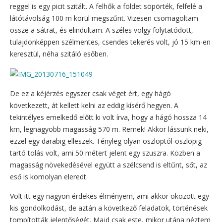
reggel is egy picit szitált. A felhők a földet söpörték, felfelé a
látótávolság 100 m körül megszűnt. Vizesen csomagoltam
össze a sátrat, és elindultam. A széles völgy folytatódott,
tulajdonképpen szélmentes, csendes tekerés volt, jó 15 km-en
keresztül, néha szitáló esőben.
De ez a kéjérzés egyszer csak véget ért, egy hágó
következett, át kellett kelni az eddig kísérő hegyen. A
tekintélyes emelkedő előtt ki volt írva, hogy a hágó hossza 14
km, legnagyobb magasság 570 m. Remek! Akkor lássunk neki,
ezzel egy darabig elleszek. Tényleg olyan oszloptól-oszlopig
tartó tolás volt, ami 50 métert jelent egy szuszra. Közben a
magasság növekedésével együtt a szélcsend is eltűnt, sőt, az
eső is komolyan eleredt.
Volt itt egy nagyon érdekes élményem, ami akkor okozott egy
kis gondolkodást, de aztán a következő feladatok, történések
tompították jelentőségét. Majd csak este, mikor utána néztem