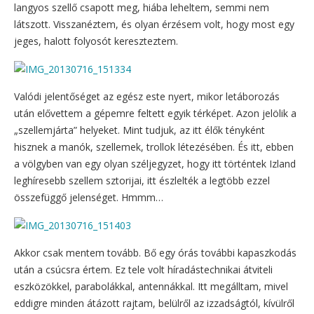
langyos szellő csapott meg, hiába leheltem, semmi nem
látszott. Visszanéztem, és olyan érzésem volt, hogy most egy
jeges, halott folyosót kereszteztem.
Valódi jelentőséget az egész este nyert, mikor letáborozás
után elővettem a gépemre feltett egyik térképet. Azon jelölik a
„szellemjárta” helyeket. Mint tudjuk, az itt élők tényként
hisznek a manók, szellemek, trollok létezésében. És itt, ebben
a völgyben van egy olyan széljegyzet, hogy itt történtek Izland
leghíresebb szellem sztorijai, itt észlelték a legtöbb ezzel
összefüggő jelenséget. Hmmm…
Akkor csak mentem tovább. Bő egy órás további kapaszkodás
után a csúcsra értem. Ez tele volt híradástechnikai átviteli
eszközökkel, parabolákkal, antennákkal. Itt megálltam, mivel
eddigre minden átázott rajtam, belülről az izzadságtól, kívülről