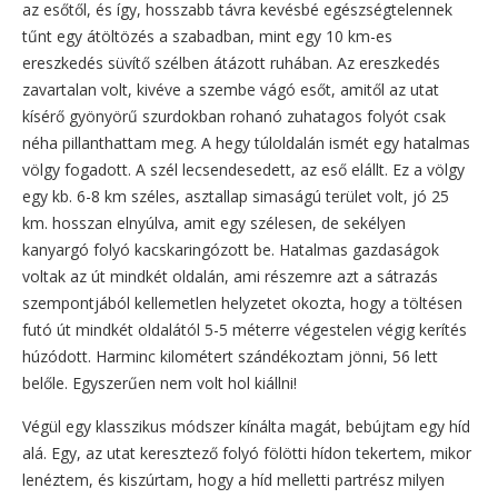
az esőtől, és így, hosszabb távra kevésbé egészségtelennek
tűnt egy átöltözés a szabadban, mint egy 10 km-es
ereszkedés süvítő szélben átázott ruhában. Az ereszkedés
zavartalan volt, kivéve a szembe vágó esőt, amitől az utat
kísérő gyönyörű szurdokban rohanó zuhatagos folyót csak
néha pillanthattam meg. A hegy túloldalán ismét egy hatalmas
völgy fogadott. A szél lecsendesedett, az eső elállt. Ez a völgy
egy kb. 6-8 km széles, asztallap simaságú terület volt, jó 25
km. hosszan elnyúlva, amit egy szélesen, de sekélyen
kanyargó folyó kacskaringózott be. Hatalmas gazdaságok
voltak az út mindkét oldalán, ami részemre azt a sátrazás
szempontjából kellemetlen helyzetet okozta, hogy a töltésen
futó út mindkét oldalától 5-5 méterre végestelen végig kerítés
húzódott. Harminc kilométert szándékoztam jönni, 56 lett
belőle. Egyszerűen nem volt hol kiállni!
Végül egy klasszikus módszer kínálta magát, bebújtam egy híd
alá. Egy, az utat keresztező folyó fölötti hídon tekertem, mikor
lenéztem, és kiszúrtam, hogy a híd melletti partrész milyen