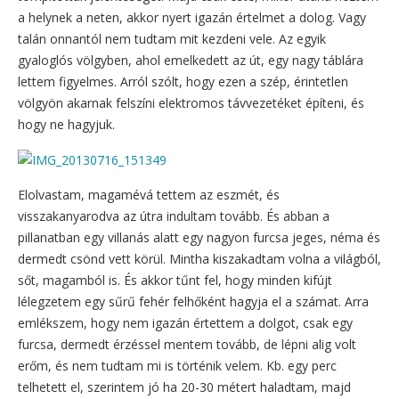
a helynek a neten, akkor nyert igazán értelmet a dolog. Vagy
talán onnantól nem tudtam mit kezdeni vele. Az egyik
gyaloglós völgyben, ahol emelkedett az út, egy nagy táblára
lettem figyelmes. Arról szólt, hogy ezen a szép, érintetlen
völgyön akarnak felszíni elektromos távvezetéket építeni, és
hogy ne hagyjuk.
Elolvastam, magamévá tettem az eszmét, és
visszakanyarodva az útra indultam tovább. És abban a
pillanatban egy villanás alatt egy nagyon furcsa jeges, néma és
dermedt csönd vett körül. Mintha kiszakadtam volna a világból,
sőt, magamból is. És akkor tűnt fel, hogy minden kifújt
lélegzetem egy sűrű fehér felhőként hagyja el a számat. Arra
emlékszem, hogy nem igazán értettem a dolgot, csak egy
furcsa, dermedt érzéssel mentem tovább, de lépni alig volt
erőm, és nem tudtam mi is történik velem. Kb. egy perc
telhetett el, szerintem jó ha 20-30 métert haladtam, majd