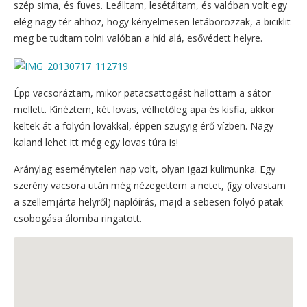
szép sima, és füves. Leálltam, lesétáltam, és valóban volt egy
elég nagy tér ahhoz, hogy kényelmesen letáborozzak, a biciklit
meg be tudtam tolni valóban a híd alá, esővédett helyre.
Épp vacsoráztam, mikor patacsattogást hallottam a sátor
mellett. Kinéztem, két lovas, vélhetőleg apa és kisfia, akkor
keltek át a folyón lovakkal, éppen szügyig érő vízben. Nagy
kaland lehet itt még egy lovas túra is!
Aránylag eseménytelen nap volt, olyan igazi kulimunka. Egy
szerény vacsora után még nézegettem a netet, (így olvastam
a szellemjárta helyről) naplóírás, majd a sebesen folyó patak
csobogása álomba ringatott.