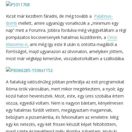
Kicsit már kezdtem fáradni, de még tovább a
Palatinus-
domb
mellett, amire ugyanúgy vonatkozik a „minimum egy
nap” mint a Forumra. Jobbra fordulva még végigsétáltam a régi
pompázatos kocsiversenyek hatalmas küzdőterén, a
Circo
Massimo-n,
ami még így este 8 után is ontotta magából a
forróságot, majd ugyanazon az útvonalon, amelyiken jöttem,
most már végképp kimerülve, visszabotorkáltam a szállodába.
A fiatalság valószínűleg jobban preferálja az esti programokat
Róma örök városában, mert mikor megérkeztem, a nyolc ágy
közül haton heverésztek. Most, este, egy üres szobába értem
vissza, egyedül voltam. Nem is nagyon bántam, kényelmesen
egy hatalmas fürdőt vettem, megágyaztam magamnak,
bebújtam a pizsamámba, és felvonultam az emeletre. Még
egy kis netezés, egy-két frissen készült képet feltöltöttem,
majd szinte észrevétlenül mély álomba zuhantam. Hogy ki,