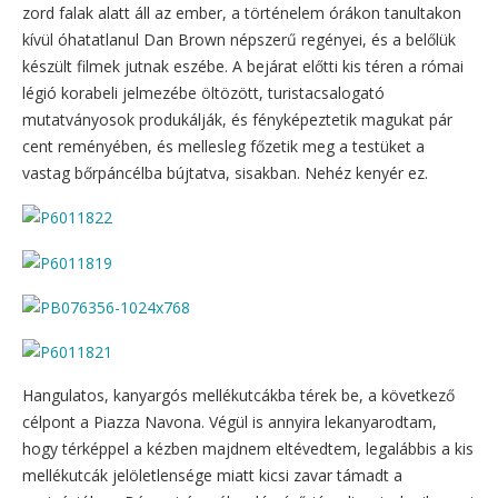
zord falak alatt áll az ember, a történelem órákon tanultakon
kívül óhatatlanul Dan Brown népszerű regényei, és a belőlük
készült filmek jutnak eszébe. A bejárat előtti kis téren a római
légió korabeli jelmezébe öltözött, turistacsalogató
mutatványosok produkálják, és fényképeztetik magukat pár
cent reményében, és mellesleg főzetik meg a testüket a
vastag bőrpáncélba bújtatva, sisakban. Nehéz kenyér ez.
Hangulatos, kanyargós mellékutcákba térek be, a következő
célpont a Piazza Navona. Végül is annyira lekanyarodtam,
hogy térképpel a kézben majdnem eltévedtem, legalábbis a kis
mellékutcák jelöletlensége miatt kicsi zavar támadt a