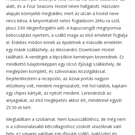
alatt, és a Four Seasons Hostel névre hallgatott. Házszám
alapján könnyebb megtalálni, mert az utcán a hostel neve
nincs kiírva. A kinyomtatott netes foglalásom 26€u-ra szól,
plusz 3.60 idegenforgalmi adó. A kapucsengőt megnyomva
bebocsájtást nyertem, a szálló maga az első emeletet foglalja
el. Érdekes módon ennek az épületnek a második emeletén
egy másik szálláshely, az Alessandro Downtown Hostel
található. A vendégek a lépcsőkön keményen keverednek. Ez
mindkettő tulajdonképpen egy olcsó ifjúsági szálláshely, de
meglepően komplett, és színvonalas kiszolgálással.
Bejelentkeztem a recepción, az ázsiai portás nagyon
előzékeny volt, mindent megmutatott, mit hol találok, kaptam
egy chipes kártyát, az nyitott mindent. Lerendeztük az
anyagiakat, az első meglepetés akkor ért, mindennel együtt
25.50-et kért.
Megtaláltam a szobámat. Nem luxusszállókhoz, de még nem
is a színvonalasabb kétcsillagoshoz szokott utazóknak való
hely, ez ugyanis valóban egy ifjúsági szálló, (valószínű én