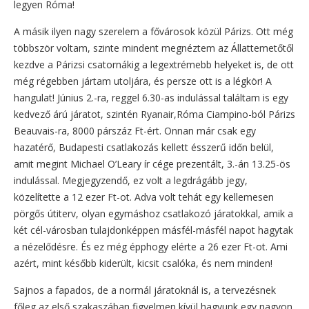
legyen Róma!
A másik ilyen nagy szerelem a fővárosok közül Párizs. Ott még
többször voltam, szinte mindent megnéztem az Állattemetőtől
kezdve a Párizsi csatornákig a legextrémebb helyeket is, de ott
még régebben jártam utoljára, és persze ott is a légkör! A
hangulat! Június 2.-ra, reggel 6.30-as indulással találtam is egy
kedvező árú járatot, szintén Ryanair,Róma Ciampino-ból Párizs
Beauvais-ra, 8000 párszáz Ft-ért. Onnan már csak egy
hazatérő, Budapesti csatlakozás kellett ésszerű időn belül,
amit megint Michael O’Leary ír cége prezentált, 3.-án 13.25-ös
indulással. Megjegyzendő, ez volt a legdrágább jegy,
közelítette a 12 ezer Ft-ot. Adva volt tehát egy kellemesen
pörgős útiterv, olyan egymáshoz csatlakozó járatokkal, amik a
két cél-városban tulajdonképpen másfél-másfél napot hagytak
a nézelődésre. És ez még épphogy elérte a 26 ezer Ft-ot. Ami
azért, mint később kiderült, kicsit csalóka, és nem minden!
Sajnos a fapados, de a normál járatoknál is, a tervezésnek
főleg az első szakaszában figyelmen kívül hagyunk egy nagyon