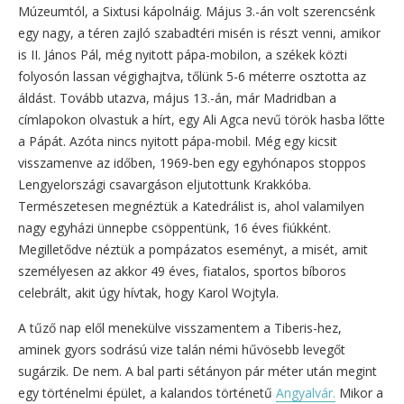
Múzeumtól, a Sixtusi kápolnáig. Május 3.-án volt szerencsénk
egy nagy, a téren zajló szabadtéri misén is részt venni, amikor
is II. János Pál, még nyitott pápa-mobilon, a székek közti
folyosón lassan végighajtva, tőlünk 5-6 méterre osztotta az
áldást. Tovább utazva, május 13.-án, már Madridban a
címlapokon olvastuk a hírt, egy Ali Agca nevű török hasba lőtte
a Pápát. Azóta nincs nyitott pápa-mobil. Még egy kicsit
visszamenve az időben, 1969-ben egy egyhónapos stoppos
Lengyelországi csavargáson eljutottunk Krakkóba.
Természetesen megnéztük a Katedrálist is, ahol valamilyen
nagy egyházi ünnepbe csöppentünk, 16 éves fiúkként.
Megilletődve néztük a pompázatos eseményt, a misét, amit
személyesen az akkor 49 éves, fiatalos, sportos bíboros
celebrált, akit úgy hívtak, hogy Karol Wojtyla.
A tűző nap elől menekülve visszamentem a Tiberis-hez,
aminek gyors sodrású vize talán némi hűvösebb levegőt
sugárzik. De nem. A bal parti sétányon pár méter után megint
egy történelmi épület, a kalandos történetű
Angyalvár.
Mikor a