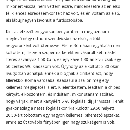
mikor ért vissza, nem vettem észre, mindenesetre az én első
fél kilences ébredésemkor telt ház volt, és én voltam az első,
aki lábújjhegyen kivonult a fürdőszobába.
Kint az étkezőben gyorsan benyomtam a még aznapra
meglevő négy otthoni szendvicsből az elsőt, a többi
négyóránként volt ütemezve. Ételre Rómában egyáltalán nem
költöttem, illetve a szupermarketekben vásárolt két másfél
literes ásványvíz 1.50 €u-n, és egy kávé 1.30-án kívül csak egy
50 centes WC kiadásom volt. Úgyhogy az elköltött 3.30 okán
nyugodtan adhatjuk ennek a blognak alcímként azt, hogy
fillérekből Róma városába. Ráadásul a szállón még egy
kellemes meglepetés is ért. Kijelentkeztem, leadtam a chipes
kártyát, elköszöntem, és indultam, mikor utánam szóltak,
hogy várjak, mert a kártyáért 5 €u foglalási díj jár vissza! Tehát
gyakorlatilag a netes foglaláskor “kialkudott” 29.50 helyett,
20.50-ért töltöttem egy nagyon kellemes, pihentető éjszakát,
amire az út további fényében igen nagy szükségem is volt.