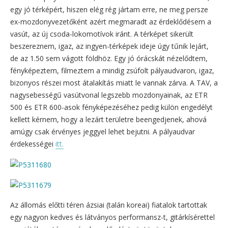
egy jó térképért, hiszen elég rég jártam erre, ne meg persze
ex-mozdonyvezetőként azért megmaradt az érdeklődésem a
vasút, az új csoda-lokomotívok iránt. A térképet sikerült
beszereznem, igaz, az ingyen-térképek ideje úgy tűnik lejárt,
de az 1.50 sem vágott földhöz. Egy jó órácskát nézelődtem,
fényképeztem, filmeztem a mindig zsúfolt pályaudvaron, igaz,
bizonyos részei most átalakítás miatt le vannak zárva. A TAV, a
nagysebességű vasútvonal legszebb mozdonyainak, az ETR
500 és ETR 600-asok fényképezéséhez pedig külön engedélyt
kellett kérnem, hogy a lezárt területre beengedjenek, ahová
amúgy csak érvényes jeggyel lehet bejutni. A pályaudvar
érdekességei
itt.
Az állomás előtti téren ázsiai (talán koreai) fiatalok tartottak
egy nagyon kedves és látványos performansz-t, gitárkísérettel