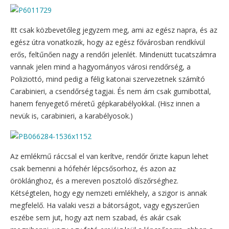
Itt csak közbevetőleg jegyzem meg, ami az egész napra, és az
egész útra vonatkozik, hogy az egész fővárosban rendkívül
erős, feltűnően nagy a rendőri jelenlét. Mindenütt tucatszámra
vannak jelen mind a hagyományos városi rendőrség, a
Poliziottó, mind pedig a félig katonai szervezetnek számító
Carabinieri, a csendőrség tagjai. És nem ám csak gumibottal,
hanem fenyegető méretű gépkarabélyokkal. (Hisz innen a
nevük is, carabinieri, a karabélyosok.)
Az emlékmű ráccsal el van kerítve, rendőr őrizte kapun lehet
csak bemenni a hófehér lépcsősorhoz, és azon az
öröklánghoz, és a mereven posztoló díszőrséghez.
Kétségtelen, hogy egy nemzeti emlékhely, a szigor is annak
megfelelő. Ha valaki veszi a bátorságot, vagy egyszerűen
eszébe sem jut, hogy azt nem szabad, és akár csak