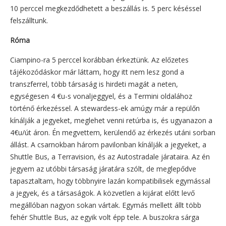
10 perccel megkezdődhetett a beszállás is. 5 perc késéssel
felszálltunk.
Róma
Ciampino-ra 5 perccel korábban érkeztünk. Az előzetes
tájékozódáskor már láttam, hogy itt nem lesz gond a
transzferrel, több társaság is hirdeti magát a neten,
egységesen 4 €u-s vonaljeggyel, és a Termini oldalához
történő érkezéssel. A stewardess-ek amúgy már a repülőn
kínálják a jegyeket, meglehet venni retúrba is, és ugyanazon a
4€u/út áron. Én megvettem, kerülendő az érkezés utáni sorban
állást. A csarnokban három pavilonban kínálják a jegyeket, a
Shuttle Bus, a Terravision, és az Autostradale járataira. Az én
jegyem az utóbbi társaság járatára szólt, de meglepődve
tapasztaltam, hogy többnyire lazán kompatibilisek egymással
a jegyek, és a társaságok. A közvetlen a kijárat előtt levő
megállóban nagyon sokan vártak. Egymás mellett állt több
fehér Shuttle Bus, az egyik volt épp tele. A buszokra sárga