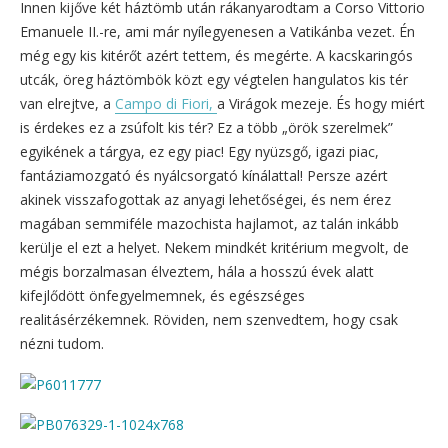
Innen kijőve két háztömb után rákanyarodtam a Corso Vittorio
Emanuele II.-re, ami már nyílegyenesen a Vatikánba vezet. Én
még egy kis kitérőt azért tettem, és megérte. A kacskaringós
utcák, öreg háztömbök közt egy végtelen hangulatos kis tér
van elrejtve, a
Campo di Fiori,
a Virágok mezeje. És hogy miért
is érdekes ez a zsúfolt kis tér? Ez a több „örök szerelmek”
egyikének a tárgya, ez egy piac! Egy nyüzsgő, igazi piac,
fantáziamozgató és nyálcsorgató kínálattal! Persze azért
akinek visszafogottak az anyagi lehetőségei, és nem érez
magában semmiféle mazochista hajlamot, az talán inkább
kerülje el ezt a helyet. Nekem mindkét kritérium megvolt, de
mégis borzalmasan élveztem, hála a hosszú évek alatt
kifejlődött önfegyelmemnek, és egészséges
realitásérzékemnek. Röviden, nem szenvedtem, hogy csak
nézni tudom.