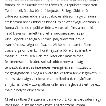
fontos, de megkerülhetetlen tényezőt, a repülőtéri transzfert.
Tehát a célvárosba történő bejutást. Én legalábbis már
többször estem ebbe a csapdába, és először nagyvonalúan
átsiklottam annak mind az időbeli, mind az anyagi vonzatán. A
Róma Ciampino repülőtér Róma várostól délre, a hasonló
nevű kisváros mellett terül el, a városnézésekhez jó
kiindulópontul szolgáló Termini pályaudvartól, ami a
transzferbusz végállomása, kb. 25-30 km.-re, ami időben
csúcsforgalomban kb. 1 órát, éjszaka bő félórát jelent. A
másik, a Párizs Beauvais repülőtér első látásra már
félelmetesebbnek tűnt, sokkal több bizonytalansági
tényezővel, amit az internetes keresgélés sem tisztázott
megnyugtatóan. Főleg a Fővárostól északra fekvő légikikötő 88
km.-es távolsága volt kicsit elgondolkodtató. Elöljáróban
annyit, mindkét viszonylatban kellemes meglepetés ért, de ezt
majd a helyén elmesélem.
Mivel az útban 3 éjszaka is benne volt, 2 Róma városában, egy
Párizsban, a szálláshelyek közt is szétnéztem. Róma