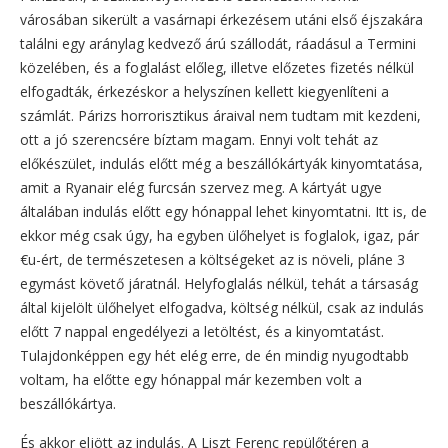
városában sikerült a vasárnapi érkezésem utáni első éjszakára
találni egy aránylag kedvező árú szállodát, ráadásul a Termini
közelében, és a foglalást előleg, illetve előzetes fizetés nélkül
elfogadták, érkezéskor a helyszínen kellett kiegyenlíteni a
számlát. Párizs horrorisztikus áraival nem tudtam mit kezdeni,
ott a jó szerencsére bíztam magam. Ennyi volt tehát az
előkészület, indulás előtt még a beszállókártyák kinyomtatása,
amit a Ryanair elég furcsán szervez meg. A kártyát ugye
általában indulás előtt egy hónappal lehet kinyomtatni. Itt is, de
ekkor még csak úgy, ha egyben ülőhelyet is foglalok, igaz, pár
€u-ért, de természetesen a költségeket az is növeli, pláne 3
egymást követő járatnál. Helyfoglalás nélkül, tehát a társaság
által kijelölt ülőhelyet elfogadva, költség nélkül, csak az indulás
előtt 7 nappal engedélyezi a letöltést, és a kinyomtatást.
Tulajdonképpen egy hét elég erre, de én mindig nyugodtabb
voltam, ha előtte egy hónappal már kezemben volt a
beszállókártya.
És akkor eljött az indulás. A Liszt Ferenc repülőtéren a