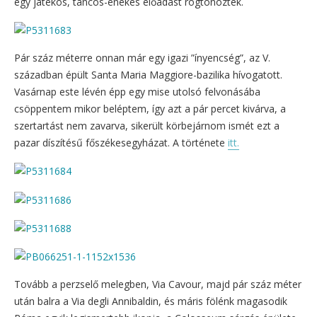
egy játékos, táncos-énekes előadást rögtönöztek.
Pár száz méterre onnan már egy igazi ”ínyencség”, az V.
században épült Santa Maria Maggiore-bazilika hívogatott.
Vasárnap este lévén épp egy mise utolsó felvonásába
csöppentem mikor beléptem, így azt a pár percet kivárva, a
szertartást nem zavarva, sikerült körbejárnom ismét ezt a
pazar díszítésű főszékesegyházat. A története
itt.
Tovább a perzselő melegben, Via Cavour, majd pár száz méter
után balra a Via degli Annibaldin, és máris fölénk magasodik