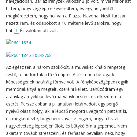
navigációban. Bár az irányzék valószínű jó volt, mivel mikor azt
hittem, hogy végképp elkeveredtem, és egy helybelitől
megkérdeztem, hogy hol van a Piazza Navona, kicsit furcsán
nézett rám, és odabökött a 10 méterre levő sarokra, hogy:
hát
itt!
És valóban ott volt.
Az egész tér, a három szökőkút, a műveiket kínáló rengeteg
festő, mind forrtak a tűző naptól. A tér már a befogadó
képességének határáig tömve volt. A fényképezőgépem egyik
memóriakártyája megtelt, cserélni kellett. Behúzódtam egy
aránylag árnyékban levő márványlépcsőre, és elkezdtem a
cserét. Persze abban a pillanatban letámadott egy pergő
nyelvű olasz hölgy, aki a lépcső mögötti üvegajtón pattant ki,
és megkérdezte, hogy nem zavar-e engem, hogy a brazil
nagykövetség lépcsőjén ülök, és bütykölöm a gépemet. Nem
akartam tovább stresszelni, és férfiasan bevallani neki, hogy