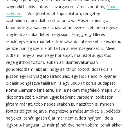
szigeteki biciklis-sátras csavargásom támaszpontján,
Naxos
szigetén
is. Volt jó internet kapcsolatom, rengeteg
szabadidőm, beindulhatott a fantázia! Először mindig a
fapados légitársaságok kínálatában nézek szét, néha egész
meglepő akciókat lehet megcsípni. És egy-egy filléres
repülőjegy köré, már lehet komolyabb útiterveket is készíteni,
persze mindig szem előtt tartva a lehetőségeinket is. Mivel
tudtam, hogy a nyár négy hónapját, májustól augusztus
végéig itthon töltöm, ebben az időintervallumban
gondolkodtam, abban, hogy az itthon töltött időszakra is
jusson egy kis világlátó kirándulás, egy kis kaland. A Ryanair
oldalát böngészve találtam rá egy 6000 Ft körüli Budapest-
Róma Ciampino kínálatra, ami a nekem megfelelő május 31.-i
időpontra szólt. Róma! Egyik kedvenc városom, többször
jártam már itt, több napos utakon is, nászúton is, minden
fontos dolgot bejárva, megnézve a múzeumokat, a „belépős”
helyeket, tehát igazán újat már nem tudott nyújtani, de a
légkör! A hangulat! És már jó hét éve nem voltam, tehát akkor