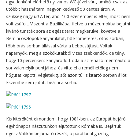
egyetlenként elérhető nyilvános WC-jével várt, amiből csak az
utóbbit használtam, nagyon kedvező 50 centes áron. A
szükség nagy úr! A tér, ahol 100 ezer ember is elfér, most nem
volt zsúfolt. Viszont a Bazilikába, illetve a múzeumokba bejutni
kívánó turisták sora az egész teret megkerülve, követve a
Bernini oszlopok kanyarulatát, bő kilométeres, ötös sorban,
több órás sorban állással várta a bebocsájtást. Voltak
napernyők, meg a szökőkutakból vizes zsebkendők, de tény,
hogy 10 percenként kanyarodott oda a szirénázó mentőautó a
sor valamelyik pontjához, és vitte el a remélhetőleg nem
hőgutát kapott, végletekig, sőt azon túl is kitartó sorban állót.
Eszembe sem jutott beállni a sorba.
Kis kitérőként elmondom, hogy 1981-ben, az Európát bejáró
egyhónapos nászutunkon eljutottunk Rómába is. Bejártuk
egész Vatikán bejárható részét, a páratlanul gazdag