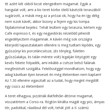
Itt azért két okból kicsit elengedtem magamat. Egyik a
hangulat volt, ami a kis teret körbe ölelő kávézók teraszából
sugárzott, a másik meg az a prózai ok, hogy ha én így délig
nem iszok kávét, akkor bizony a fejem egy kis tompa
fájdalommal bejelez. Tehát leültem egy teraszra, kértem egy
Cafe espresso-t, és egy negyedórás nézelődő pihenőt
engedélyeztem magamnak. A kávén még sok országra
kiterjedő tapasztalataim ellenére is meg tudtam lepődni, egy
gyűszűnyi kis porceláncsésze, (és tényleg, fületlen
gyűszűalakja, és talán mérete volt) legalján lötyögött egy
kevés fekete folyadék, ami inkább a csésze belső falának
megfestését szolgálta. Felelősséggel mondhatom, hogy egy
adag kávéban ilyen keveset én még életemben nem kaptam!
Az 1.30 ellenére vigasztalt az a tudat, hogy megint megdőlt
egy csúcs az életemben!
A teret elhagyva, pizzériák illatfelhőin áttörve magamat,
visszatértem a Corso-ra. Rögtön kínálta magát egy pici, árnyas
tér, padokkal, ráadásul dél volt, tehát jött a II. számú