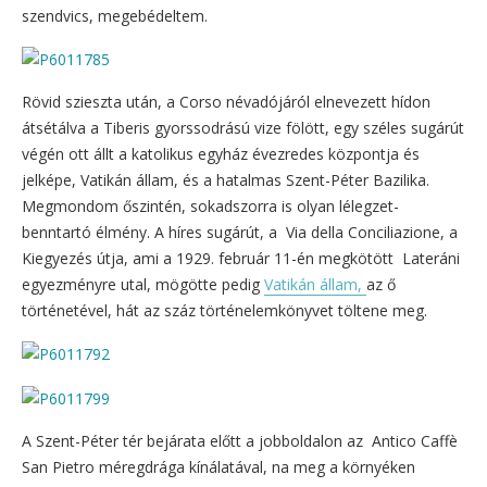
szendvics, megebédeltem.
Rövid szieszta után, a Corso névadójáról elnevezett hídon
átsétálva a Tiberis gyorssodrású vize fölött, egy széles sugárút
végén ott állt a katolikus egyház évezredes központja és
jelképe, Vatikán állam, és a hatalmas Szent-Péter Bazilika.
Megmondom őszintén, sokadszorra is olyan lélegzet-
benntartó élmény. A híres sugárút, a Via della Conciliazione, a
Kiegyezés útja, ami a 1929. február 11-én megkötött Lateráni
egyezményre utal, mögötte pedig
Vatikán állam,
az ő
történetével, hát az száz történelemkönyvet töltene meg.
A Szent-Péter tér bejárata előtt a jobboldalon az Antico Caffè
San Pietro méregdrága kínálatával, na meg a környéken