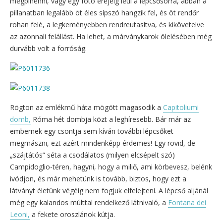
megpihenni, vagy egy fotó erejéig leül a lépcsősorra, abban a
pillanatban legalább öt éles sípszó hangzik fel, és öt rendőr
rohan felé, a legkeményebben rendreutasítva, és kikövetelve
az azonnali felállást. Ha lehet, a márványkarok ölelésében még
durvább volt a forróság.
Rögtön az emlékmű háta mögött magasodik a
Capitoliumi
domb,
Róma hét dombja közt a leghíresebb. Bár már az
embernek egy csontja sem kíván további lépcsőket
megmászni, ezt azért mindenképp érdemes! Egy rövid, de
„szájtátós” séta a csodálatos (milyen elcsépelt szó)
Campidoglio-téren, hagyni, hogy a miliő, ami körbevesz, belénk
ivódjon, és már mehetünk is tovább, biztos, hogy ezt a
látványt életünk végéig nem fogjuk elfelejteni. A lépcső aljánál
még egy kalandos múlttal rendelkező látnivaló, a
Fontana dei
Leoni,
a fekete oroszlánok kútja.