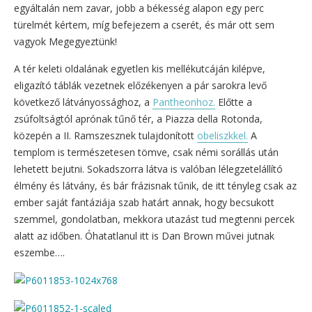
egyáltalán nem zavar, jobb a békesség alapon egy perc
türelmét kértem, míg befejezem a cserét, és már ott sem
vagyok Megegyeztünk!
A tér keleti oldalának egyetlen kis mellékutcáján kilépve,
eligazító táblák vezetnek előzékenyen a pár sarokra levő
következő látványossághoz, a
Pantheonhoz.
Előtte a
zsúfoltságtól aprónak tűnő tér, a Piazza della Rotonda,
közepén a II. Ramszesznek tulajdonított
obeliszkkel.
A
templom is természetesen tömve, csak némi sorállás után
lehetett bejutni. Sokadszorra látva is valóban lélegzetelállító
élmény és látvány, és bár frázisnak tűnik, de itt tényleg csak az
ember saját fantáziája szab határt annak, hogy becsukott
szemmel, gondolatban, mekkora utazást tud megtenni percek
alatt az időben. Óhatatlanul itt is Dan Brown művei jutnak
eszembe….