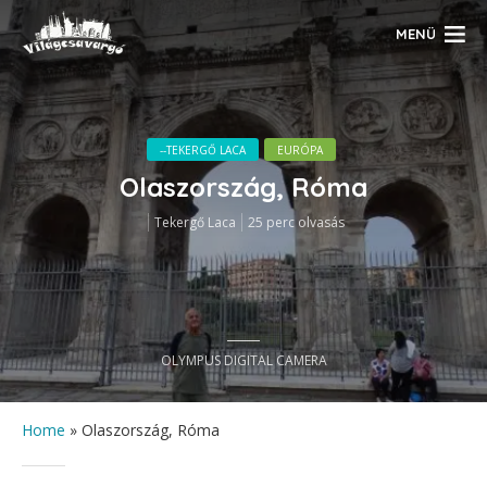
MENÜ
--TEKERGŐ LACA
EURÓPA
Olaszország, Róma
Tekergő Laca
25 perc olvasás
OLYMPUS DIGITAL CAMERA
Home
»
Olaszország, Róma