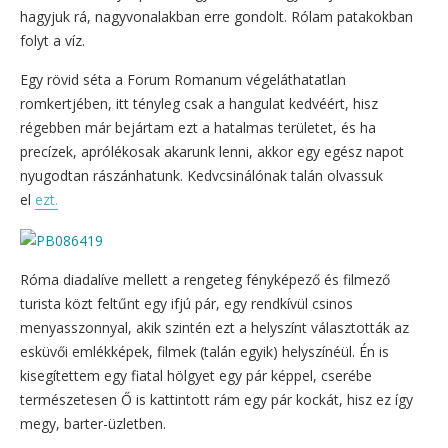
hagyjuk rá, nagyvonalakban erre gondolt. Rólam patakokban
folyt a víz.
Egy rövid séta a Forum Romanum végeláthatatlan
romkertjében, itt tényleg csak a hangulat kedvéért, hisz
régebben már bejártam ezt a hatalmas területet, és ha
precízek, aprólékosak akarunk lenni, akkor egy egész napot
nyugodtan rászánhatunk. Kedvcsinálónak talán olvassuk
el
ezt.
Róma diadalíve mellett a rengeteg fényképező és filmező
turista közt feltűnt egy ifjú pár, egy rendkívül csinos
menyasszonnyal, akik szintén ezt a helyszínt választották az
esküvői emlékképek, filmek (talán egyik) helyszínéül. Én is
kisegítettem egy fiatal hölgyet egy pár képpel, cserébe
természetesen Ő is kattintott rám egy pár kockát, hisz ez így
megy, barter-üzletben.