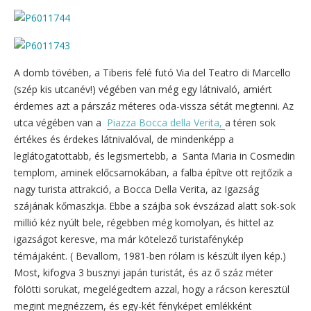
A domb tövében, a Tiberis felé futó Via del Teatro di Marcello
(szép kis utcanév!) végében van még egy látnivaló, amiért
érdemes azt a párszáz méteres oda-vissza sétát megtenni. Az
utca végében van a
Piazza Bocca della Verita,
a téren sok
értékes és érdekes látnivalóval, de mindenképp a
leglátogatottabb, és legismertebb, a Santa Maria in Cosmedin
templom, aminek előcsarnokában, a falba építve ott rejtőzik a
nagy turista attrakció, a Bocca Della Verita, az Igazság
szájának kőmaszkja. Ebbe a szájba sok évszázad alatt sok-sok
millió kéz nyúlt bele, régebben még komolyan, és hittel az
igazságot keresve, ma már kötelező turistafénykép
témájaként. ( Bevallom, 1981-ben rólam is készült ilyen kép.)
Most, kifogva 3 busznyi japán turistát, és az ő száz méter
fölötti sorukat, megelégedtem azzal, hogy a rácson keresztül
megint megnézzem, és egy-két fényképet emlékként