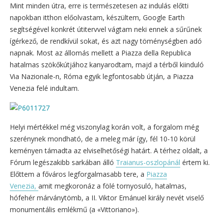
Mint minden útra, erre is természetesen az indulás előtti
napokban itthon előolvastam, készültem, Google Earth
segítségével konkrét útitervvel vágtam neki ennek a sűrűnek
ígérkező, de rendkívül sokat, és azt nagy töménységben adó
napnak. Most az állomás mellett a Piazza della Republica
hatalmas szökőkútjához kanyarodtam, majd a térből kiinduló
Via Nazionale-n, Róma egyik legfontosabb útján, a Piazza
Venezia felé indultam.
Helyi mértékkel még viszonylag korán volt, a forgalom még
szerénynek mondható, de a meleg már így, fél 10-10 körül
keményen támadta az elviselhetőségi határt. A térhez oldalt, a
Fórum legészakibb sarkában álló
Traianus-oszlopánál
értem ki.
Előttem a főváros legforgalmasabb tere, a
Piazza
Venezia,
amit megkoronáz a fölé tornyosuló, hatalmas,
hófehér márványtömb, a II. Viktor Emánuel király nevét viselő
monumentális emlékmű (a «Vittoriano»).