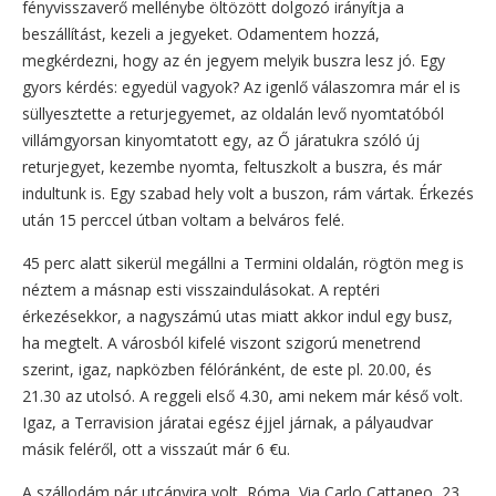
fényvisszaverő mellénybe öltözött dolgozó irányítja a
beszállítást, kezeli a jegyeket. Odamentem hozzá,
megkérdezni, hogy az én jegyem melyik buszra lesz jó. Egy
gyors kérdés: egyedül vagyok? Az igenlő válaszomra már el is
süllyesztette a returjegyemet, az oldalán levő nyomtatóból
villámgyorsan kinyomtatott egy, az Ő járatukra szóló új
returjegyet, kezembe nyomta, feltuszkolt a buszra, és már
indultunk is. Egy szabad hely volt a buszon, rám vártak. Érkezés
után 15 perccel útban voltam a belváros felé.
45 perc alatt sikerül megállni a Termini oldalán, rögtön meg is
néztem a másnap esti visszaindulásokat. A reptéri
érkezésekkor, a nagyszámú utas miatt akkor indul egy busz,
ha megtelt. A városból kifelé viszont szigorú menetrend
szerint, igaz, napközben félóránként, de este pl. 20.00, és
21.30 az utolsó. A reggeli első 4.30, ami nekem már késő volt.
Igaz, a Terravision járatai egész éjjel járnak, a pályaudvar
másik feléről, ott a visszaút már 6 €u.
A szállodám pár utcányira volt, Róma, Via Carlo Cattaneo 23