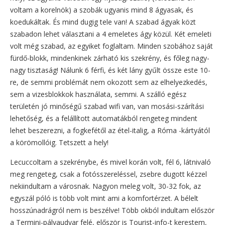
voltam a korelnök) a szobák ugyanis mind 8 ágyasak, és
koedukáltak. És mind dugig tele van! A szabad ágyak közt
szabadon lehet választani a 4 emeletes ágy közül. Két emeleti
volt még szabad, az egyiket foglaltam. Minden szobához saját
fürdő-blokk, mindenkinek zárható kis szekrény, és főleg nagy-
nagy tisztaság! Nálunk 6 férfi, és két lány gyűlt össze este 10-
re, de semmi problémát nem okozott sem az elhelyezkedés,
sem a vizesblokkok használata, semmi. A szálló egész
területén jó minőségű szabad wifi van, van mosási-szárítási
lehetőség, és a felállított automatákból rengeteg mindent
lehet beszerezni, a fogkefétől az étel-italig, a Róma -kártyától
a körömollóig. Tetszett a hely!
Lecuccoltam a szekrénybe, és mivel korán volt, fél 6, látnivaló
meg rengeteg, csak a fotósszereléssel, zsebre dugott kézzel
nekiindultam a városnak. Nagyon meleg volt, 30-32 fok, az
egyszál póló is több volt mint ami a komfortérzet. A bélelt
hosszúnadrágról nem is beszélve! Több okból indultam először
a Termini-pályaudvar felé, először is Tourist-info-t kerestem,