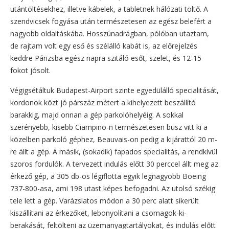
utántöltésekhez, illetve kábelek, a tabletnek hálózati töltő. A
szendvicsek fogyása után természetesen az egész belefért a
nagyobb oldaltáskába. Hosszúnadrágban, pólóban utaztam,
de rajtam volt egy eső és szélálló kabát is, az előrejelzés
keddre Párizsba egész napra szitáló esőt, szelet, és 12-15
fokot jósolt.
Végigsétáltuk Budapest-Airport szinte egyedülálló specialitását,
kordonok közt jó párszáz métert a kihelyezett beszállító
barakkig, majd onnan a gép parkolóhelyéig. A sokkal
szerényebb, kisebb Ciampino-n természetesen busz vitt ki a
közelben parkoló géphez, Beauvais-on pedig a kijárattól 20 m-
re állt a gép. A másik, (sokadik) fapados specialitás, a rendkívül
szoros fordulók. A tervezett indulás előtt 30 perccel állt meg az
érkező gép, a 305 db-os légiflotta egyik legnagyobb Boeing
737-800-asa, ami 198 utast képes befogadni. Az utolsó székig
tele lett a gép. Varázslatos módon a 30 perc alatt sikerült
kiszállítani az érkezőket, lebonyolítani a csomagok-ki-
berakását, feltölteni az üzemanyagtartályokat, és indulás előtt