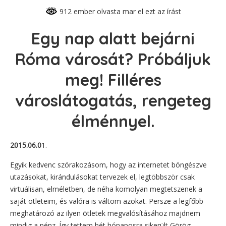
912 ember olvasta mar el ezt az írást
Egy nap alatt bejárni
Róma városát? Próbáljuk
meg! Filléres
városlátogatás, rengeteg
élménnyel.
2015.06.0
1.
Egyik kedvenc szórakozásom, hogy az internetet böngészve
utazásokat, kirándulásokat tervezek el, legtöbbször csak
virtuálisan, elméletben, de néha komolyan megtetszenek a
saját ötleteim, és valóra is váltom azokat. Persze a legfőbb
meghatározó az ilyen ötletek megvalósításához majdnem
mindig a pénz. Így tettem hét hónaposra sikerült Görög-