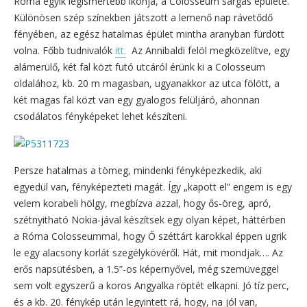
Róma egyik legismertebb ikonja, a Colosseum sárgás épülete.
Különösen szép színekben játszott a lemenő nap rávetődő
fényében, az egész hatalmas épület mintha aranyban fürdött
volna. Főbb tudnivalók
itt.
Az Annibaldi felöl megközelítve, egy
alámerülő, két fal közt futó utcáról érünk ki a Colosseum
oldalához, kb. 20 m magasban, ugyanakkor az utca fölött, a
két magas fal közt van egy gyalogos felüljáró, ahonnan
csodálatos fényképeket lehet készíteni.
Persze hatalmas a tömeg, mindenki fényképezkedik, aki
egyedül van, fényképezteti magát. Így „kapott el” engem is egy
velem korabeli hölgy, megbízva azzal, hogy ős-öreg, apró,
szétnyitható Nokia-jával készítsek egy olyan képet, háttérben
a Róma Colosseummal, hogy Ő széttárt karokkal éppen ugrik
le egy alacsony korlát szegélykövéről. Hát, mit mondjak…. Az
erős napsütésben, a 1.5”-os képernyővel, még szemüveggel
sem volt egyszerű a koros Angyalka röptét elkapni. Jó tíz perc,
és a kb. 20. fénykép után legyintett rá, hogy, na jól van,