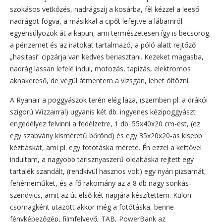
szokásos vetkőzés, nadrágszíj a kosárba, fél kézzel a leeső
nadrágot fogva, a másikkal a cipőt lefejtve a lábamról
egyensúlyozok át a kapun, ami természetesen így is becsörög,
a pénzemet és az iratokat tartalmazó, a póló alatt rejtőző
„hasitasi” cipzárja van kedves beriasztani. Kezeket magasba,
nadrág lassan lefelé indul, motozás, tapizás, elektromos
aknakereső, de végül átmentem a vizsgán, lehet öltözni.
A Ryanair a poggyászok terén elég laza, (szemben pl. a drákói
szigorú Wizzairral) ugyanis két db. ingyenes kézipoggyászt
engedélyez felvinni a fedélzetre, 1 db. 55x40x20 cm-est, (ez
egy szabvány kisméretű bőrönd) és egy 35x20x20-as kisebb
kézitáskát, ami pl. egy fotótáska mérete. Én ezzel a kettővel
indultam, a nagyobb tarisznyaszerű oldaltáska rejtett egy
tartalék szandált, (rendkívül hasznos volt) egy nyári pizsamát,
fehérneműket, és a fő rakomány az a 8 db nagy sonkás-
szendvics, amit az út első két napjára készítettem. Külön
csomagként utazott akkor még a fotótáska, benne
fényképezőgép, filmfelvevő, TAB, PowerBank az