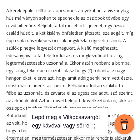
A kerek épület előtti oszlopcsarnok árnyékában, a viszonylag
hűs márványon sokan telepednek le az oszlopok tövébe egy
rövid pihenőre. Beljebb, a fal mellett idilli jelenet, egy ázsiai
család hűsölt, a két kislány önfeledten játszott, szaladgált, míg
épp csak mászóképes öccsük négykézláb ügetett utánuk. A
szülők pihegve legyezték magukat. A kisfiú megéhezett,
édesanyjával a fal felé fordultak, és megkezdődött a világ
legtermészetesebb uzsonnája. Ekkor aztán robbant a bomba,
egy talpig feketébe öltözött olasz hölgy (?) rohanta le nagy
hangon őket, elérve azt, hogy amit addig senki nem vett észre,
most már mindenki azt nézte. Felháborodottan szakította
félbe az uzsonnát, és zavarta el az egész családot, szó szerint,
az árkádok alól. Aztán, mivel belejött, következtünk mi, akik az
oszlopok tövében üldögéltünk, csendesen hűsölve.
Bátorkodtam megkérdezni, hogy miért nem ülhetünk? A válasz
Lepd meg a Világcsavargót
az volt, hogy ez egy templom. Még óvatosan megjegyeztem,
egy kávéval vagy sörrel :)
hogy a templomban ülni is szoktak, de tudtam, hogy
értelmetlen, meg természetesen ekkor már rendőr is előkerült,