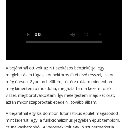
A bejáratnál ott volt az N1 szokásos benzinkútja, egy
meglehetősen tágas, konnektoros (!) étkező résszel, ekkor
még üresen. Gyorsan beültem, töltőre raktam mindent, én
meg kimentem a mosdóba, megáztattam a kezem forró
vízzel, megborotválkoztam. Így melegedtem majd két órát,
aztán mikor szaporodtak ebédelni, tovább álltam.
A bejáratnál egy kis dombon futurisztikus épület magasodott,
mint kiderült, egy, a funkcionalizmus jegyében épült templom,
csupa vasbetonból, A városnak volt egy jó szupermarketja,