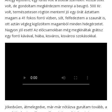
volt, de gondoltam megkérdezem mennyi a beugró. 500 Kr.
volt, természetesen rögtön mentem! Jó egy órát áztattam
magam a 41 fokos forró vízben, sőt, felfedeztem a szaunát is,
ott aztán végleg kigőzöltem magamból minden hidegérzetet.
Nagyon jól esett! Az előcsarnokban még megkínáltak grátisz
egy forró kávával, hiába, kisváros, kisvárosi szokásokkal.
Jókedvűen, átmelegedve, már-már nótázva gurultam tovább, a