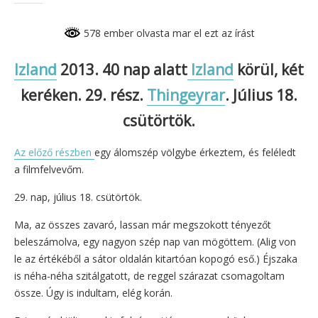
578 ember olvasta mar el ezt az írást
Izland
2013. 40 nap alatt
Izland
körül, két
keréken. 29. rész.
Thingeyrar
. Július 18.
csütörtök.
Az előző részben
egy álomszép völgybe érkeztem, és feléledt
a filmfelvevőm.
29. nap, július 18. csütörtök.
Ma, az összes zavaró, lassan már megszokott tényezőt
beleszámolva, egy nagyon szép nap van mögöttem. (Alig von
le az értékéből a sátor oldalán kitartóan kopogó eső.) Éjszaka
is néha-néha szitálgatott, de reggel szárazat csomagoltam
össze. Úgy is indultam, elég korán.