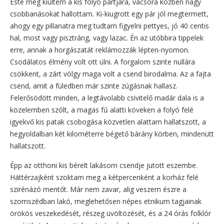
Este még kiültem a kis folyó partjára, vacsora közben nagy
csobbanásokat hallottam. Ki-kiugrott egy pár jól megtermett,
ahogy egy pillanatra meg tudtam figyelni pettyes, jó 40 centis
hal, most vagy pisztráng, vagy lazac. Én az utóbbira tippelek
erre, annak a horgászatát reklámozzák lépten-nyomon.
Csodálatos élmény volt ott ülni. A forgalom szinte nullára
csökkent, a zárt völgy maga volt a csend birodalma. Az a fajta
csend, amit a füledben már szinte zúgásnak hallasz.
Felerősödött minden, a legtávolabb csivitelő madár dala is a
közelemben szólt, a magas fű alatti köveken a folyó felé
igyekvő kis patak csobogása közvetlen alattam hallatszott, a
hegyoldalban két kilométerre bégető bárány körben, mindenütt
hallatszott.
Épp az otthoni kis bérelt lakásom csendje jutott eszembe.
Háttérzajként szoktam meg a kétpercenként a korház felé
szirénázó mentőt. Már nem zavar, alig veszem észre a
szomszédban lakó, meglehetősen népes etnikum tagjainak
örökös veszekedését, részeg üvöltözését, és a 24 órás folklór