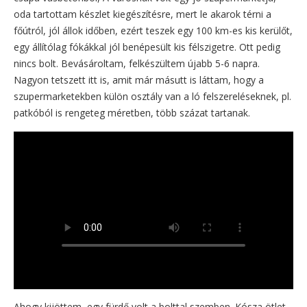
oda tartottam készlet kiegészítésre, mert le akarok térni a
főútról, jól állok időben, ezért teszek egy 100 km-es kis kerülőt,
egy állítólag fókákkal jól benépesült kis félszigetre. Ott pedig
nincs bolt. Bevásároltam, felkészültem újabb 5-6 napra.
Nagyon tetszett itt is, amit már másutt is láttam, hogy a
szupermarketekben külön osztály van a ló felszereléseknek, pl.
patkóból is rengeteg méretben, több százat tartanak.
Ahogy kijöttem, egy fürdő volt a bolttal szemben. Kósza ötlet