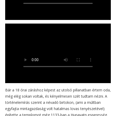
Bár a 18 órai záráshoz képest az utolsó pillanatban értem oda,
még elég sokan voltak, és kényelmesen szét tudtam nézni. A
történelemírás szerint a névadó birtokon, (ami a múltban
egyfajta mintagazdaság volt hatalmas lovas tenyészetével)
építette a templomot még 1133-ban a Hunavatn esperesség.