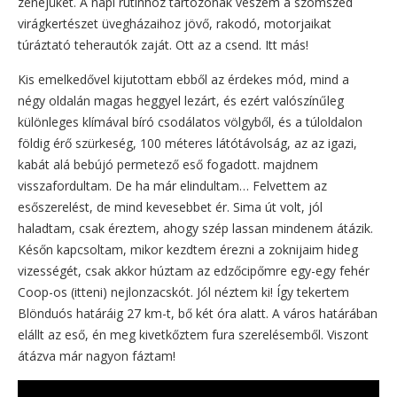
zenéjüket. A napi rutinhoz tartozónak veszem a szomszéd
virágkertészet üvegházaihoz jövő, rakodó, motorjaikat
túráztató teherautók zaját. Ott az a csend. Itt más!
Kis emelkedővel kijutottam ebből az érdekes mód, mind a
négy oldalán magas heggyel lezárt, és ezért valószínűleg
különleges klímával bíró csodálatos völgyből, és a túloldalon
földig érő szürkeség, 100 méteres látótávolság, az az igazi,
kabát alá bebújó permetező eső fogadott. majdnem
visszafordultam. De ha már elindultam… Felvettem az
esőszerelést, de mind kevesebbet ér. Sima út volt, jól
haladtam, csak éreztem, ahogy szép lassan mindenem átázik.
Későn kapcsoltam, mikor kezdtem érezni a zoknijaim hideg
vizességét, csak akkor húztam az edzőcipőmre egy-egy fehér
Coop-os (itteni) nejlonzacskót. Jól néztem ki! Így tekertem
Blönduós határáig 27 km-t, bő két óra alatt. A város határában
elállt az eső, én meg kivetkőztem fura szerelésemből. Viszont
átázva már nagyon fáztam!