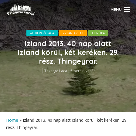
MENÜ
--TEKERGŐ LACA
-IZLAND 2013
EURÓPA
Izland 2013. 40 nap alatt
Izland körül, két keréken. 29.
rész. Thingeyrar.
Tekergő Laca
5 perc olvasás
Home
»
Izland 2013. 40 nap alatt Izland körül, két keréken. 29.
rész. Thingeyrar.