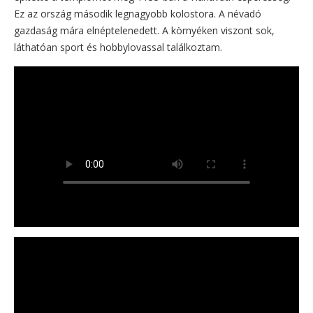
Ez az ország második legnagyobb kolostora. A névadó
gazdaság mára elnéptelenedett. A környéken viszont sok,
láthatóan sport és hobbylovassal találkoztam.