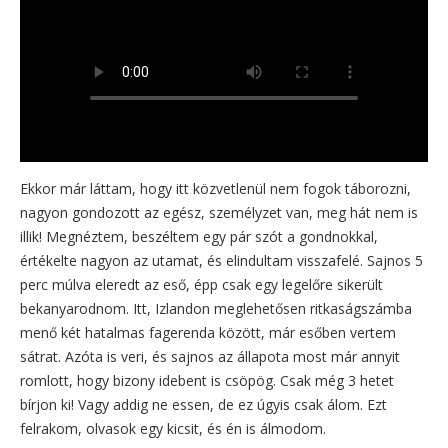
Ekkor már láttam, hogy itt közvetlenül nem fogok táborozni,
nagyon gondozott az egész, személyzet van, meg hát nem is
illik! Megnéztem, beszéltem egy pár szót a gondnokkal,
értékelte nagyon az utamat, és elindultam visszafelé. Sajnos 5
perc múlva eleredt az eső, épp csak egy legelőre sikerült
bekanyarodnom. Itt, Izlandon meglehetősen ritkaságszámba
menő két hatalmas fagerenda között, már esőben vertem
sátrat. Azóta is veri, és sajnos az állapota most már annyit
romlott, hogy bizony idebent is csöpög. Csak még 3 hetet
bírjon ki! Vagy addig ne essen, de ez úgyis csak álom. Ezt
felrakom, olvasok egy kicsit, és én is álmodom.