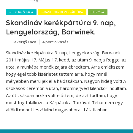
--TEKERGŐ LACA
-SKANDINÁV KERÉKPÁRTÚRA
EURÓPA
Skandináv kerékpártúra 9. nap,
Lengyelország, Barwinek.
Tekergő Laca
4 perc olvasás
Skandináv kerékpártúra 9. nap, Lengyelország, Barwinek.
2011.május 17. Május 17. kedd, az utam 9. napja Reggel az
utca, a munkába menők zajára ébredtem. Arra emlékszem,
hogy éjjel több kísérletet tettem arra, hogy minél
mélyebben merüljek el a hálózsákban. Nagyon hideg volt! A
szokásos ceremónia után, háromnegyed kilenckor indultam.
Az út zsákbamacska volt előttem, de azt tudtam, hogy
most fog találkozni a Kárpátok a Tátrával. Tehát nem egy
alföldi menet lesz! Mind magasabbra. Látatlanban...