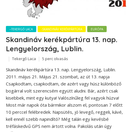
--TEKERGŐ LACA
-SKANDINÁV KERÉKPÁRTÚRA
EURÓPA
Skandináv kerékpártúra 13. nap.
Lengyelország, Lublin.
Tekergő Laca
5 perc olvasás
Skandináv kerékpártúra 13. nap. Lengyelország, Lublin.
2011. május 21. Május 21. szombat, az út 13. napja
Csapkodtam, csapkodtam, de azért vagy húsz különböző
bogárral volt szerencsém együtt aludni. Bár, azért csak
kisebbek, mint egy kutya! Valószínűleg fel vagyok húzva!
Most már napok óta bármikor alszom el, pontosan 7 előtt
10 perccel felébredek. Napsütés, jó levegő, reggeli, kávé,
kell ennél szebb napindító? Még talán egy kevésbé
tréfáskedvű GPS nem ártott volna. Pakolás után úgy