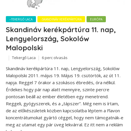
--TEKERGŐ LACA
-SKANDINÁV KERÉKPÁRTÚRA
EURÓPA
Skandináv kerékpártúra 11. nap,
Lengyelország, Sokolów
Malopolski
Tekergő Laca
6 perc olvasás
Skandináv kerékpártúra 11. nap, Lengyelország, Sokolów
Malopolski 2011. május 19. Május 19. csütörtök, az út 11.
napja. Reggel 7 órakor a szokásos ébredés, óra nélkül.
Érdekes hogy pár nap alatt mennyire, szinte percre
pontosan beáll az ember életében egy menetrend.
Reggeli, gyógyszerek, és a „tápszer”. Még nem is írtam,
de az előkészületek közben kapcsolatba léptem a Flavon
koncentrátumokat gyártó céggel, hogy nem támogatnák-e
meg az utamat egy pár üveg lekvárral. Ez itt nem a reklám