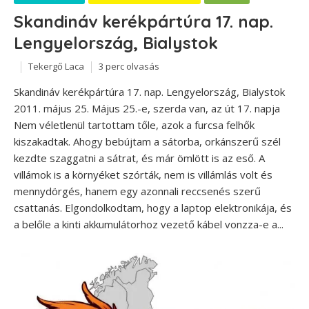
Skandináv kerékpártúra 17. nap.
Lengyelország, Bialystok
Tekergő Laca
3 perc olvasás
Skandináv kerékpártúra 17. nap. Lengyelország, Bialystok
2011. május 25. Május 25.-e, szerda van, az út 17. napja
Nem véletlenül tartottam tőle, azok a furcsa felhők
kiszakadtak. Ahogy bebújtam a sátorba, orkánszerű szél
kezdte szaggatni a sátrat, és már ömlött is az eső. A
villámok is a környéket szórták, nem is villámlás volt és
mennydörgés, hanem egy azonnali reccsenés szerű
csattanás. Elgondolkodtam, hogy a laptop elektronikája, és
a belőle a kinti akkumulátorhoz vezető kábel vonzza-e a...