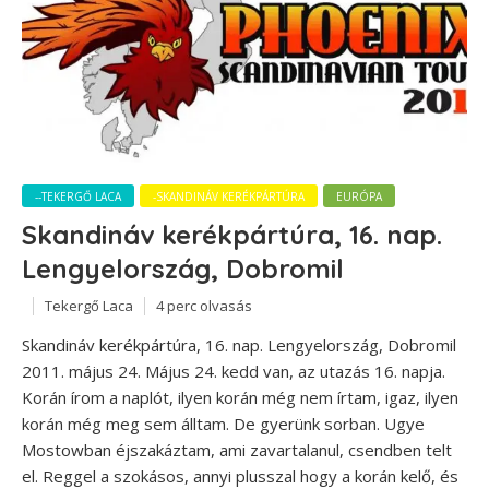
--TEKERGŐ LACA
-SKANDINÁV KERÉKPÁRTÚRA
EURÓPA
Skandináv kerékpártúra, 16. nap.
Lengyelország, Dobromil
Tekergő Laca
4 perc olvasás
Skandináv kerékpártúra, 16. nap. Lengyelország, Dobromil
2011. május 24. Május 24. kedd van, az utazás 16. napja.
Korán írom a naplót, ilyen korán még nem írtam, igaz, ilyen
korán még meg sem álltam. De gyerünk sorban. Ugye
Mostowban éjszakáztam, ami zavartalanul, csendben telt
el. Reggel a szokásos, annyi plusszal hogy a korán kelő, és