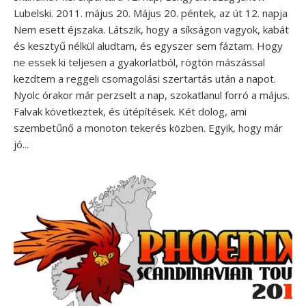
Lubelski. 2011. május 20. Május 20. péntek, az út 12. napja
Nem esett éjszaka. Látszik, hogy a síkságon vagyok, kabát
és kesztyű nélkül aludtam, és egyszer sem fáztam. Hogy
ne essek ki teljesen a gyakorlatból, rögtön mászással
kezdtem a reggeli csomagolási szertartás után a napot.
Nyolc órakor már perzselt a nap, szokatlanul forró a május.
Falvak következtek, és útépítések. Két dolog, ami
szembetűnő a monoton tekerés közben. Egyik, hogy már
jó...