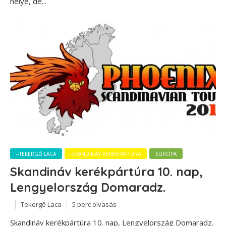
helye, de...
--TEKERGŐ LACA
-SKANDINÁV KERÉKPÁRTÚRA
EURÓPA
Skandináv kerékpártúra 10. nap,
Lengyelország Domaradz.
Tekergő Laca
5 perc olvasás
Skandináv kerékpártúra 10. nap, Lengyelország Domaradz.