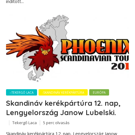
indított...
--TEKERGŐ LACA
-SKANDINÁV KERÉKPÁRTÚRA
EURÓPA
Skandináv kerékpártúra 12. nap,
Lengyelország Janow Lubelski.
Tekergő Laca
5 perc olvasás
Skandináv kerékpártúra 12. nap, Lengyelország Janow