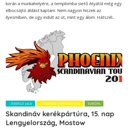
korán a munkahelyére, a templomba siető Atyától még egy
elbocsájtó áldást kaptam. Nem nagyon hiszek az
ilyesmiben, de úgy indult az út, mint egy álom. Hátszél...
--TEKERGŐ LACA
-SKANDINÁV KERÉKPÁRTÚRA
EURÓPA
Skandináv kerékpártúra, 15. nap
Lengyelország, Mostow