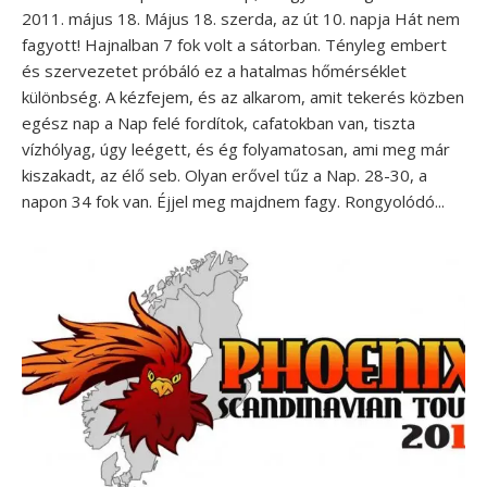
2011. május 18. Május 18. szerda, az út 10. napja Hát nem
fagyott! Hajnalban 7 fok volt a sátorban. Tényleg embert
és szervezetet próbáló ez a hatalmas hőmérséklet
különbség. A kézfejem, és az alkarom, amit tekerés közben
egész nap a Nap felé fordítok, cafatokban van, tiszta
vízhólyag, úgy leégett, és ég folyamatosan, ami meg már
kiszakadt, az élő seb. Olyan erővel tűz a Nap. 28-30, a
napon 34 fok van. Éjjel meg majdnem fagy. Rongyolódó...