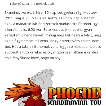
Tekergő Laca
3 perc olvasás
Skandináv kerékpártúra, 15. nap Lengyelország, Mostow
2011. május 23. Május 23. hétfő, az út 15. napja Megint
azok a madarak! Bár én szeretek madárdalra ébredni! Így
sikerült ma is, 6.50-kor. Este kicsit azért hebehurgyán
kerestem pihenő helyet, mindig meg kell nézni a talajt, meg
azt is figyelembe kell venni, hogy a szerelvény tolatni nem
tud. Hát a talaj az itt homok volt, reggelre rendesen bele is
süppedt a futó kereke, és olyan szorosan álltam a kerítés
és a fenyőfasor közé, hogy bizony...