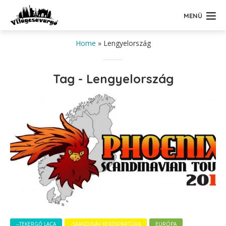
MENÜ
Home
»
Lengyelország
Tag - Lengyelország
--TEKERGŐ LACA
-SKANDINÁV KERÉKPÁRTÚRA
EURÓPA