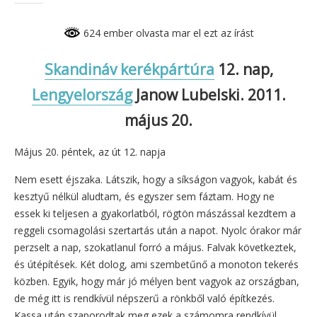
624 ember olvasta mar el ezt az írást
Skandináv kerékpártúra
12. nap,
Lengyelország
Janow Lubelski. 2011.
május 20.
Május 20. péntek, az út 12. napja
Nem esett éjszaka. Látszik, hogy a síkságon vagyok, kabát és
kesztyű nélkül aludtam, és egyszer sem fáztam. Hogy ne
essek ki teljesen a gyakorlatból, rögtön mászással kezdtem a
reggeli csomagolási szertartás után a napot. Nyolc órakor már
perzselt a nap, szokatlanul forró a május. Falvak következtek,
és útépítések. Két dolog, ami szembetűnő a monoton tekerés
közben. Egyik, hogy már jó mélyen bent vagyok az országban,
de még itt is rendkívül népszerű a rönkből való építkezés.
Kassa után szaporodtak meg ezek a számomra rendkívül