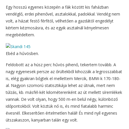
Egy hosszú egyenes közepén a fák között kis faházban
vendéglő, erdei pihenővel, asztalokkal, padokkal. Vendég nem
volt, a házat festő férfitól, vélhetően a gazdától engedélyt
kértem kézmosásra, és az egyik asztalnál kényelmesen
megebédeltem.
Ebéd a hűvösben.
Feldobott az a húsz perc hűvös pihenő, tekertem tovább. A
nagy egyenesek persze az őrültekből kihozzák a legrosszabbat
is, elég gyakran bőgtek el mellettem Mercik, BMW-k 170-180-
al. Nagyon szomorú statisztikája lehet az útnak, mert nem
túlzás, kb. másfél-két kilométerenként az út mellett síremlékek
vannak. De volt olyan, hogy 500 m-en belül négy, különböző
időpontokból. Volt köztük nő is, és mind fiatalabb harminc
évesnél. Elkeserítően értelmetlen halál! És mind nyíl egyenes
útszakaszon, kanyarban talán egy volt.