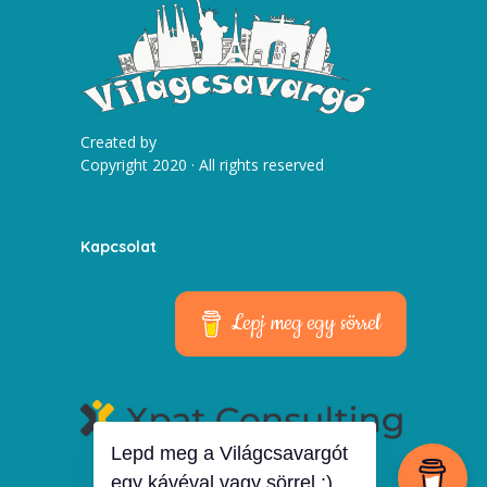
Created by
Copyright 2020 · All rights reserved
Kapcsolat
Lepj meg egy sörrel
Lepd meg a Világcsavargót
egy kávéval vagy sörrel :)