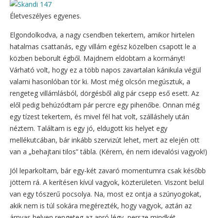
Életveszélyes egyenes.
Elgondolkodva, a nagy csendben tekertem, amikor hirtelen
hatalmas csattanás, egy villám egész közelben csapott le a
közben beborult égből. Majdnem eldobtam a kormányt!
Várható volt, hogy ez a több napos zavartalan kánikula végül
valami hasonlóban tör ki. Most még olcsón megúsztuk, a
rengeteg villámlásból, dörgésből alig pár csepp eső esett. Az
elől pedig behúzódtam pár percre egy pihenőbe. Onnan még
egy tízest tekertem, és mivel fél hat volt, szálláshely után
néztem. Találtam is egy jó, eldugott kis helyet egy
mellékutcában, bár inkább szervizút lehet, mert az elején ott
van a „behajtani tilos” tábla. (Kérem, én nem idevalósi vagyok!)
Jól leparkoltam, bár egy-két zavaró momentumra csak később
jöttem rá. A kerítésen kívül vagyok, közterületen. Viszont belül
van egy tószerű pocsolya. Na, most ez ontja a szúnyogokat,
akik nem is túl sokára megérezték, hogy vagyok, aztán az
árnyas helyen rengeteg az apró légy, persze mindkét