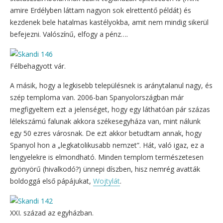
amire Erdélyben láttam nagyon sok elrettentő példát) és
kezdenek bele hatalmas kastélyokba, amit nem mindig sikerül
befejezni. Valószínű, elfogy a pénz….
Félbehagyott vár.
A másik, hogy a legkisebb településnek is aránytalanul nagy, és
szép temploma van. 2006-ban Spanyolországban már
megfigyeltem ezt a jelenséget, hogy egy láthatóan pár százas
lélekszámú falunak akkora székesegyháza van, mint nálunk
egy 50 ezres városnak. De ezt akkor betudtam annak, hogy
Spanyol hon a „legkatolikusabb nemzet”. Hát, való igaz, ez a
lengyelekre is elmondható. Minden templom természetesen
gyönyörű (hivalkodó?) ünnepi díszben, hisz nemrég avatták
boldoggá első pápájukat,
Wojtylát
.
XXI. század az egyházban.