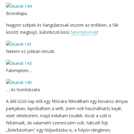
Bronzkapu.
Nagyon szépek és hangulatosak viszont az erdőben, a fák
között megbújó, különböző korú
fatemplomok
!
Nekem ez jobban tetszik.
Fatemplom….
…..és homlokzata.
A déli tűző nap elől egy félórára félreálltam egy kisváros árnyas
parkjában, kipróbáltam a wifit, (nem volt használható) kaját,
vizet vételeztem, majd indultam tovább. Kicsit a szél is
feltámadt, de valamiért szerencsém volt, hátszél fújt.
„Belefutottam” egy hídjavításba is, a folyón ideiglenes