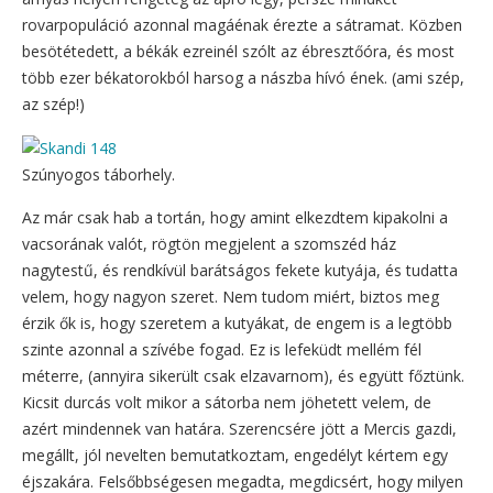
rovarpopuláció azonnal magáénak érezte a sátramat. Közben
besötétedett, a békák ezreinél szólt az ébresztőóra, és most
több ezer békatorokból harsog a nászba hívó ének. (ami szép,
az szép!)
Szúnyogos táborhely.
Az már csak hab a tortán, hogy amint elkezdtem kipakolni a
vacsorának valót, rögtön megjelent a szomszéd ház
nagytestű, és rendkívül barátságos fekete kutyája, és tudatta
velem, hogy nagyon szeret. Nem tudom miért, biztos meg
érzik ők is, hogy szeretem a kutyákat, de engem is a legtöbb
szinte azonnal a szívébe fogad. Ez is lefeküdt mellém fél
méterre, (annyira sikerült csak elzavarnom), és együtt főztünk.
Kicsit durcás volt mikor a sátorba nem jöhetett velem, de
azért mindennek van határa. Szerencsére jött a Mercis gazdi,
megállt, jól nevelten bemutatkoztam, engedélyt kértem egy
éjszakára. Felsőbbségesen megadta, megdicsért, hogy milyen