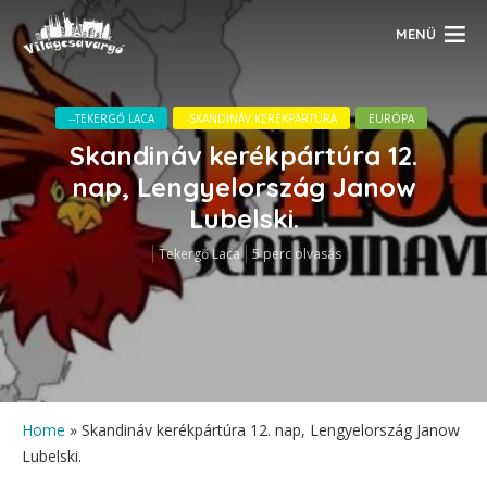
MENÜ
--TEKERGŐ LACA
-SKANDINÁV KERÉKPÁRTÚRA
EURÓPA
Skandináv kerékpártúra 12.
nap, Lengyelország Janow
Lubelski.
Tekergő Laca
5 perc olvasás
Home
»
Skandináv kerékpártúra 12. nap, Lengyelország Janow
Lubelski.