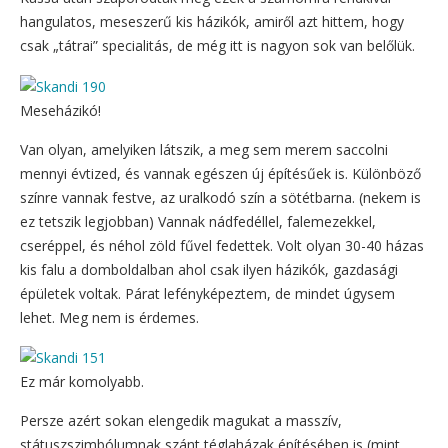
hangulatos, meseszerű kis házikók, amiről azt hittem, hogy
csak „tátrai” specialitás, de még itt is nagyon sok van belőlük.
Meseházikó!
Van olyan, amelyiken látszik, a meg sem merem saccolni
mennyi évtized, és vannak egészen új építésűek is. Különböző
színre vannak festve, az uralkodó szín a sötétbarna. (nekem is
ez tetszik legjobban) Vannak nádfedéllel, falemezekkel,
cseréppel, és néhol zöld fűvel fedettek. Volt olyan 30-40 házas
kis falu a domboldalban ahol csak ilyen házikók, gazdasági
épületek voltak. Párat lefényképeztem, de mindet úgysem
lehet. Meg nem is érdemes.
Ez már komolyabb.
Persze azért sokan elengedik magukat a masszív,
státuszszimbólumnak szánt téglaházak építésében is (mint