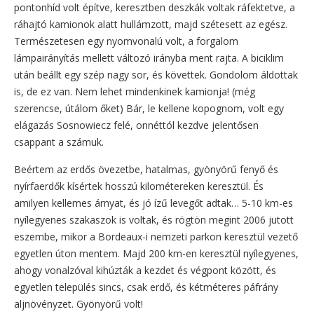
pontonhíd volt építve, keresztben deszkák voltak ráfektetve, a
ráhajtó kamionok alatt hullámzott, majd szétesett az egész.
Természetesen egy nyomvonalú volt, a forgalom
lámpairányítás mellett változó irányba ment rajta. A biciklim
után beállt egy szép nagy sor, és követtek. Gondolom áldottak
is, de ez van. Nem lehet mindenkinek kamionja! (még
szerencse, útálom őket) Bár, le kellene kopognom, volt egy
elágazás Sosnowiecz felé, onnéttól kezdve jelentősen
csappant a számuk.
Beértem az erdős övezetbe, hatalmas, gyönyörű fenyő és
nyírfaerdők kísértek hosszú kilométereken keresztül. És
amilyen kellemes árnyat, és jó ízű levegőt adtak… 5-10 km-es
nyílegyenes szakaszok is voltak, és rögtön megint 2006 jutott
eszembe, mikor a Bordeaux-i nemzeti parkon keresztül vezető
egyetlen úton mentem. Majd 200 km-en keresztül nyílegyenes,
ahogy vonalzóval kihúzták a kezdet és végpont között, és
egyetlen település sincs, csak erdő, és kétméteres páfrány
aljnövényzet. Gyönyörű volt!