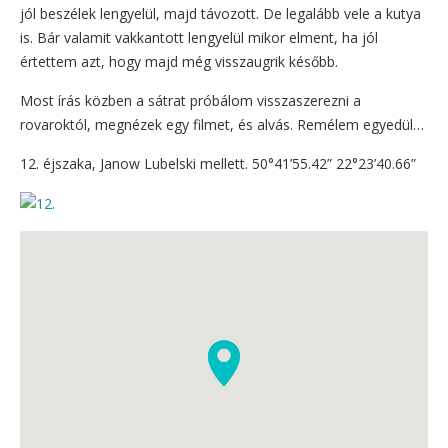
jól beszélek lengyelül, majd távozott. De legalább vele a kutya
is. Bár valamit vakkantott lengyelül mikor elment, ha jól
értettem azt, hogy majd még visszaugrik később.
Most írás közben a sátrat próbálom visszaszerezni a
rovaroktól, megnézek egy filmet, és alvás. Remélem egyedül…
12. éjszaka, Janow Lubelski mellett. 50°41’55.42” 22°23’40.66”