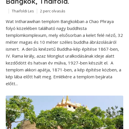
Bangkok, Thaiföld.
Thaifoldi Les
2 perc olvasás
Wat Intharawihan templom Bangkokban a Chao Phraya
folyó közelében található nagy buddhista
templomkomplexum, mely elsősorban a kelet felé néző, 32
méter magas és 10 méter széles buddha ábrázolásáról
ismert. A derűs kinézetű Buddha-kép építése 1867-ben,
IV. Rama király, azaz Mongkut uralkodásának ideje alatt
kezdődött és hatvan év múlva, 1927-ben készült el. A
templom akkori apátja, 1871-ben, a kép építése közben, a
kép lába előtt halt meg. Emlékére a templom bejárata
előtt...