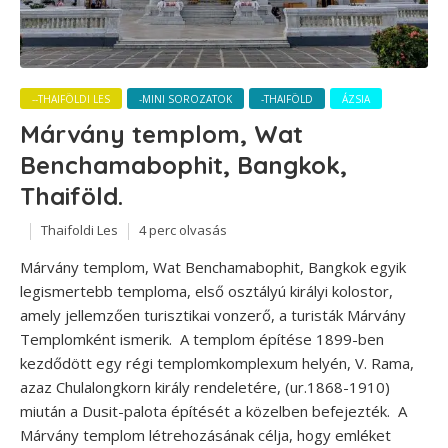
--THAIFÖLDI LES
-MINI SOROZATOK
-THAIFÖLD
ÁZSIA
Márvány templom, Wat
Benchamabophit, Bangkok,
Thaiföld.
Thaifoldi Les
4 perc olvasás
Márvány templom, Wat Benchamabophit, Bangkok egyik
legismertebb temploma, első osztályú királyi kolostor,
amely jellemzően turisztikai vonzerő, a turisták Márvány
Templomként ismerik. A templom építése 1899-ben
kezdődött egy régi templomkomplexum helyén, V. Rama,
azaz Chulalongkorn király rendeletére, (ur.1868-1910)
miután a Dusit-palota építését a közelben befejezték. A
Márvány templom létrehozásának célja, hogy emléket