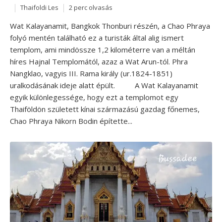
Thaifoldi Les
2 perc olvasás
Wat Kalayanamit, Bangkok Thonburi részén, a Chao Phraya
folyó mentén található ez a turisták által alig ismert
templom, ami mindössze 1,2 kilométerre van a méltán
híres Hajnal Templomától, azaz a Wat Arun-tól. Phra
Nangklao, vagyis III. Rama király (ur.1824-1851)
uralkodásának ideje alatt épült. A Wat Kalayanamit
egyik különlegessége, hogy ezt a templomot egy
Thaiföldön született kínai származású gazdag főnemes,
Chao Phraya Nikorn Bodin építette...