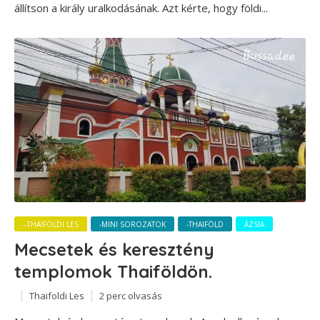
állítson a király uralkodásának. Azt kérte, hogy földi...
--THAIFÖLDI LES
-MINI SOROZATOK
-THAIFÖLD
ÁZSIA
Mecsetek és keresztény
templomok Thaiföldön.
Thaifoldi Les
2 perc olvasás