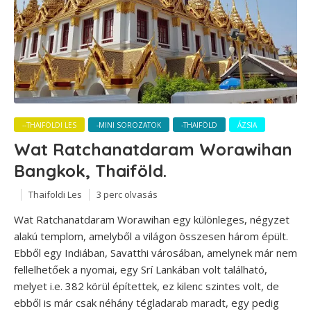
--THAIFÖLDI LES
-MINI SOROZATOK
-THAIFÖLD
ÁZSIA
Wat Ratchanatdaram Worawihan
Bangkok, Thaiföld.
Thaifoldi Les
3 perc olvasás
Wat Ratchanatdaram Worawihan egy különleges, négyzet
alakú templom, amelyből a világon összesen három épült.
Ebből egy Indiában, Savatthi városában, amelynek már nem
fellelhetőek a nyomai, egy Srí Lankában volt található,
melyet i.e. 382 körül építettek, ez kilenc szintes volt, de
ebből is már csak néhány tégladarab maradt, egy pedig