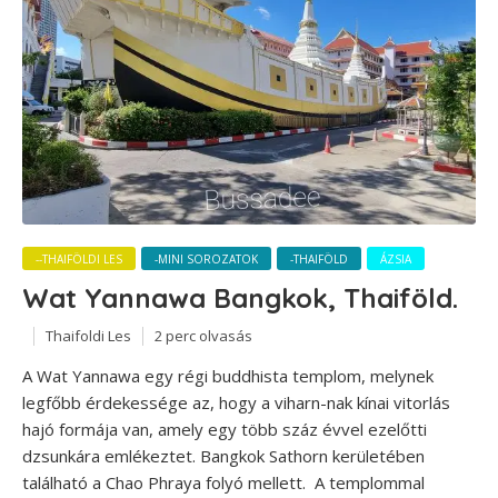
--THAIFÖLDI LES
-MINI SOROZATOK
-THAIFÖLD
ÁZSIA
Wat Yannawa Bangkok, Thaiföld.
Thaifoldi Les
2 perc olvasás
A Wat Yannawa egy régi buddhista templom, melynek
legfőbb érdekessége az, hogy a viharn-nak kínai vitorlás
hajó formája van, amely egy több száz évvel ezelőtti
dzsunkára emlékeztet. Bangkok Sathorn kerületében
található a Chao Phraya folyó mellett. A templommal