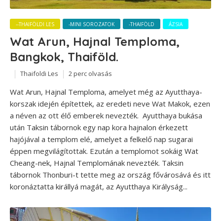
--THAIFÖLDI LES
-MINI SOROZATOK
-THAIFÖLD
ÁZSIA
Wat Arun, Hajnal Temploma,
Bangkok, Thaiföld.
Thaifoldi Les
2 perc olvasás
Wat Arun, Hajnal Temploma, amelyet még az Ayutthaya-
korszak idején építettek, az eredeti neve Wat Makok, ezen
a néven az ott élő emberek nevezték. Ayutthaya bukása
után Taksin tábornok egy nap kora hajnalon érkezett
hajójával a templom elé, amelyet a felkelő nap sugarai
éppen megvilágítottak. Ezután a templomot sokáig Wat
Cheang-nek, Hajnal Templomának nevezték. Taksin
tábornok Thonburi-t tette meg az ország fővárosává és itt
koronáztatta királlyá magát, az Ayutthaya Királyság...