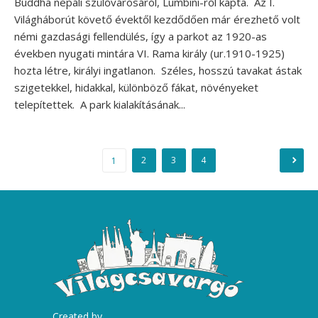
Buddha nepáli szülővárosáról, Lumbini-ről kapta. Az I.
Világháborút követő évektől kezdődően már érezhető volt
némi gazdasági fellendülés, így a parkot az 1920-as
években nyugati mintára VI. Rama király (ur.1910-1925)
hozta létre, királyi ingatlanon. Széles, hosszú tavakat ástak
szigetekkel, hidakkal, különböző fákat, növényeket
telepítettek. A park kialakításának...
Bejegyzések
2
3
4
1
lapozása
Created by