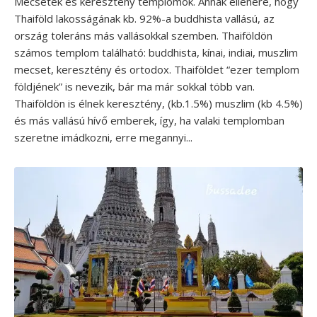
Mecsetek és keresztény templomok. Annak ellenére, hogy
Thaiföld lakosságának kb. 92%-a buddhista vallású, az
ország toleráns más vallásokkal szemben. Thaiföldön
számos templom található: buddhista, kínai, indiai, muszlim
mecset, keresztény és ortodox. Thaiföldet “ezer templom
földjének” is nevezik, bár ma már sokkal több van.
Thaiföldön is élnek keresztény, (kb.1.5%) muszlim (kb 4.5%)
és más vallású hívő emberek, így, ha valaki templomban
szeretne imádkozni, erre megannyi...