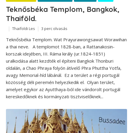
Teknősbéka Templom, Bangkok,
Thaiföld.
Thaifoldi Les
3 perc olvasás
Teknősbéka Templom. Wat Prayurawongsawat Worawihan
a thai neve. A templomot 1828-ban, a Rattanakosin-
korszak idejében, III. Ráma király (ur.1824-1851)
uralkodása alatt kezdték el építeni Bangkok Thonburi
oldalán, a Chao Phraya folyón átívelő Phra Phuttha Yotfa,
avagy Memorial-híd lábánál. Ez a terület a régi portugál
közösség déli peremén helyezkedik el. Olyan terület,
amelyet egykor az Ayutthaya-ból ide vándorolt portugál
kereskedőknek és kormányzati tisztviselőknek...