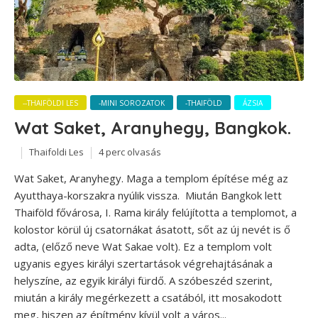
--THAIFÖLDI LES
-MINI SOROZATOK
-THAIFÖLD
ÁZSIA
Wat Saket, Aranyhegy, Bangkok.
Thaifoldi Les
4 perc olvasás
Wat Saket, Aranyhegy. Maga a templom építése még az
Ayutthaya-korszakra nyúlik vissza. Miután Bangkok lett
Thaiföld fővárosa, I. Rama király felújította a templomot, a
kolostor körül új csatornákat ásatott, sőt az új nevét is ő
adta, (előző neve Wat Sakae volt). Ez a templom volt
ugyanis egyes királyi szertartások végrehajtásának a
helyszíne, az egyik királyi fürdő. A szóbeszéd szerint,
miután a király megérkezett a csatából, itt mosakodott
meg, hiszen az építmény kívül volt a város...