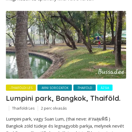
--THAIFÖLDI LES
-MINI SOROZATOK
-THAIFÖLD
ÁZSIA
Lumpini park, Bangkok, Thaiföld.
Thaifoldi Les
2 perc olvasás
Lumpini park, vagy Suan Lum, (thai neve: สวนลุมพินี )
Bangkok zöld tüdeje és legnagyobb parkja, melynek nevét