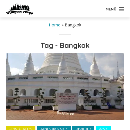
MENÜ
Home
»
Bangkok
Tag - Bangkok
--THAIFÖLDI LES
-MINI SOROZATOK
-THAIFÖLD
ÁZSIA