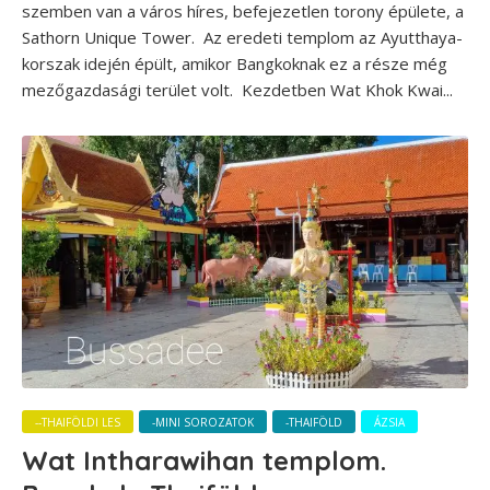
szemben van a város híres, befejezetlen torony épülete, a
Sathorn Unique Tower. Az eredeti templom az Ayutthaya-
korszak idején épült, amikor Bangkoknak ez a része még
mezőgazdasági terület volt. Kezdetben Wat Khok Kwai...
--THAIFÖLDI LES
-MINI SOROZATOK
-THAIFÖLD
ÁZSIA
Wat Intharawihan templom.