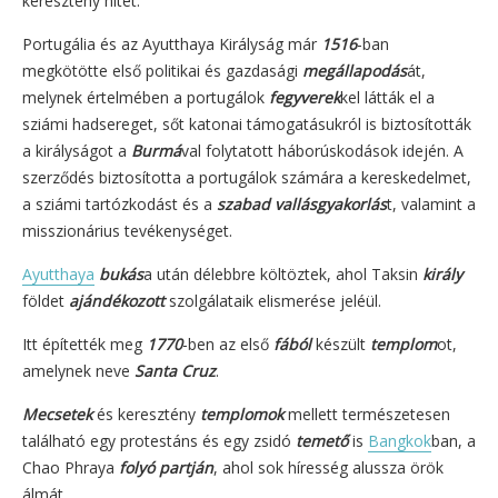
keresztény hitet.
Portugália és az Ayutthaya Királyság már
1516
-ban
megkötötte első politikai és gazdasági
megállapodás
át,
melynek értelmében a portugálok
fegyverek
kel látták el a
sziámi hadsereget, sőt katonai támogatásukról is biztosították
a királyságot a
Burmá
val folytatott háborúskodások idején. A
szerződés biztosította a portugálok számára a kereskedelmet,
a sziámi tartózkodást és a
szabad vallásgyakorlás
t, valamint a
misszionárius tevékenységet.
Ayutthaya
bukás
a után délebbre költöztek, ahol Taksin
király
földet
ajándékozott
szolgálataik elismerése jeléül.
Itt építették meg
1770
-ben az első
fából
készült
templom
ot,
amelynek neve
Santa Cruz
.
Mecsetek
és keresztény
templomok
mellett természetesen
található egy protestáns és egy zsidó
temető
is
Bangkok
ban, a
Chao Phraya
folyó partján
, ahol sok híresség alussza örök
álmát.