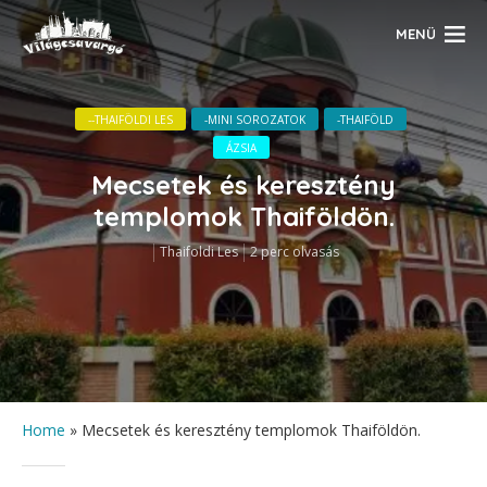
MENÜ
--THAIFÖLDI LES
-MINI SOROZATOK
-THAIFÖLD
ÁZSIA
Mecsetek és keresztény
templomok Thaiföldön.
Thaifoldi Les
2 perc olvasás
Home
»
Mecsetek és keresztény templomok Thaiföldön.