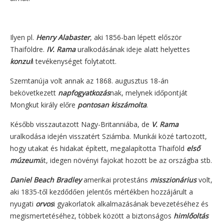
Ilyen pl.
Henry Alabaster
, aki 1856-ban lépett először
Thaiföldre.
IV. Rama
uralkodásának ideje alatt helyettes
konzul
i tevékenységet folytatott.
Szemtanúja volt annak az 1868. augusztus 18-án
bekövetkezett
napfogyatkozás
nak, melynek időpontját
Mongkut király előre
pontosan kiszámolta
.
Később visszautazott Nagy-Britanniába, de
V. Rama
uralkodása idején visszatért Sziámba. Munkái közé tartozott,
hogy utakat és hidakat épített, megalapította Thaiföld
első
múzeum
át, idegen növényi fajokat hozott be az országba stb.
Daniel Beach Bradley
amerikai protestáns
misszionárius
volt,
aki 1835-től kezdődően jelentős mértékben hozzájárult a
nyugati
orvos
i gyakorlatok alkalmazásának bevezetéséhez és
megismertetéséhez, többek között a biztonságos
himlőoltás