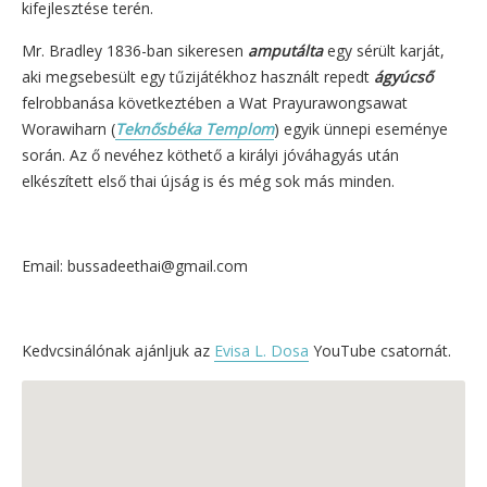
kifejlesztése terén.
Mr. Bradley 1836-ban sikeresen
amputálta
egy sérült karját,
aki megsebesült egy tűzijátékhoz használt repedt
ágyúcső
felrobbanása következtében a Wat Prayurawongsawat
Worawiharn (
Teknősbéka Templom
) egyik ünnepi eseménye
során. Az ő nevéhez köthető a királyi jóváhagyás után
elkészített első thai újság is és még sok más minden.
Email: bussadeethai@gmail.com
Kedvcsinálónak ajánljuk az
Evisa L. Dosa
YouTube csatornát.