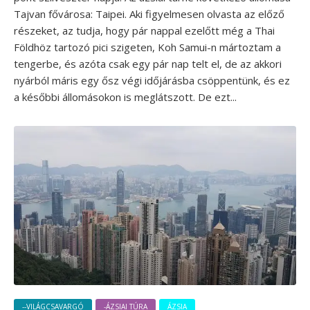
Tajvan fővárosa: Taipei. Aki figyelmesen olvasta az előző
részeket, az tudja, hogy pár nappal ezelőtt még a Thai
Földhöz tartozó pici szigeten, Koh Samui-n mártoztam a
tengerbe, és azóta csak egy pár nap telt el, de az akkori
nyárból máris egy ősz végi időjárásba csöppentünk, és ez
a későbbi állomásokon is meglátszott. De ezt...
--VILÁGCSAVARGÓ
-ÁZSIAI TÚRA
ÁZSIA