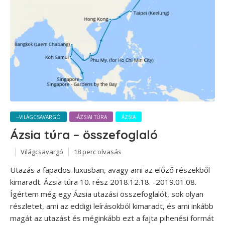
--VILÁGCSAVARGÓ
-ÁZSIAI TÚRA
ÁZSIA
Ázsia túra – összefoglaló
Világcsavargó
18 perc olvasás
Utazás a fapados-luxusban, avagy ami az előző részekből
kimaradt. Ázsia túra 10. rész 2018.12.18. -2019.01.08.
Ígértem még egy Ázsia utazási összefoglalót, sok olyan
részletet, ami az eddigi leírásokból kimaradt, és ami inkább
magát az utazást és méginkább ezt a fajta pihenési formát