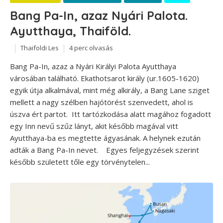
Bang Pa-In, azaz Nyári Palota.
Ayutthaya, Thaiföld.
Thaifoldi Les
4 perc olvasás
Bang Pa-In, azaz a Nyári Királyi Palota Ayutthaya
városában található. Ekathotsarot király (ur.1605-1620)
egyik útja alkalmával, mint még alkirály, a Bang Lane sziget
mellett a nagy szélben hajótörést szenvedett, ahol is
úszva ért partot. Itt tartózkodása alatt magához fogadott
egy Inn nevű szűz lányt, akit később magával vitt
Ayutthaya-ba es megtette ágyasának. A helynek ezután
adták a Bang Pa-In nevet. Egyes feljegyzések szerint
később született tőle egy törvénytelen...