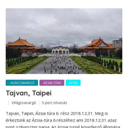
--VILÁGCSAVARGÓ
-ÁZSIAI TÚRA
ÁZSIA
Tajvan, Taipei
Világcsavargó
5 perc olvasás
Tajvan, Taipei, Ázsia túra 6. rész 2018.12.31. Meg is
érkeztünk az Ázsia-túra 6.részéhez ami 2018.12.31 azaz
pont szilveszter napja. Az ázsiai turné következő állomása