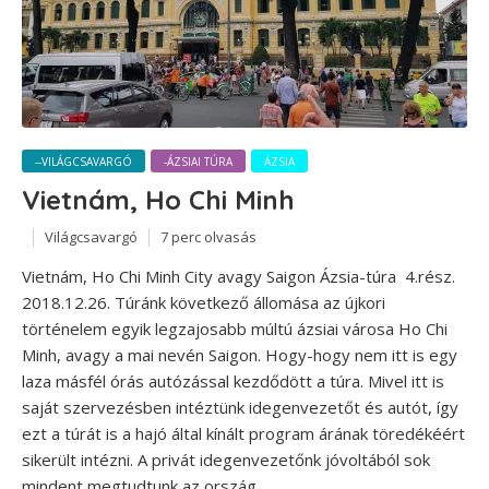
--VILÁGCSAVARGÓ
-ÁZSIAI TÚRA
ÁZSIA
Vietnám, Ho Chi Minh
Világcsavargó
7 perc olvasás
Vietnám, Ho Chi Minh City avagy Saigon Ázsia-túra 4.rész.
2018.12.26. Túránk következő állomása az újkori
történelem egyik legzajosabb múltú ázsiai városa Ho Chi
Minh, avagy a mai nevén Saigon. Hogy-hogy nem itt is egy
laza másfél órás autózással kezdődött a túra. Mivel itt is
saját szervezésben intéztünk idegenvezetőt és autót, így
ezt a túrát is a hajó által kínált program árának töredékéért
sikerült intézni. A privát idegenvezetőnk jóvoltából sok
mindent megtudtunk az ország...