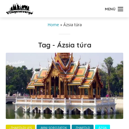
MENÜ
Home
»
Ázsia túra
Tag - Ázsia túra
--THAIFÖLDI LES
-MINI SOROZATOK
-THAIFÖLD
ÁZSIA