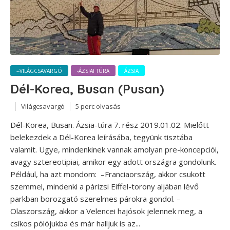
--VILÁGCSAVARGÓ
-ÁZSIAI TÚRA
ÁZSIA
Dél-Korea, Busan (Pusan)
Világcsavargó
5 perc olvasás
Dél-Korea, Busan. Ázsia-túra 7. rész 2019.01.02. Mielőtt
belekezdek a Dél-Korea leírásába, tegyünk tisztába
valamit. Ugye, mindenkinek vannak amolyan pre-koncepciói,
avagy sztereotipiai, amikor egy adott országra gondolunk.
Például, ha azt mondom: –Franciaország, akkor csukott
szemmel, mindenki a párizsi Eiffel-torony aljában lévő
parkban borozgató szerelmes párokra gondol. –
Olaszország, akkor a Velencei hajósok jelennek meg, a
csíkos pólójukba és már halljuk is az...