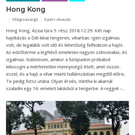
Hong Kong
Világcsavargó
6 perc olvasás
Hong Kong, Ázsia túra 5. rész 2018.12.29. Két nap
hajókázás a Dél-kínai tengeren, viharban. Igen izgalmas
volt, de legalább volt idő és lehetőség felfedezni a hajót.
Az edzőterme a legfelső emeleten nagyon színvonalas, és
izgalmas. Különösen, amikor a futópadon próbálod
lekocogni a mérhetetlen mennyiségű ételt, amit össze-
eszel, és a hajó a vihar miatti hullámzásban megdől előre,
Te pedig futsz utána. Olyan érzés, mintha ki akarnál
szaladni egy 16. emeleti lakásból a tengerbe. A reggeli –...