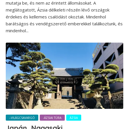
mutatja be, és nem az érintett állomásokat. A
meglátogatott, Ázsia délkeleti részén lévő országok
érdekes és kellemes csalódást okoztak. Mindenhol
barátságos és vendégszerető emberekkel találkoztunk, és
mindenhol...
--VILÁGCSAVARGÓ
-ÁZSIAI TÚRA
ÁZSIA
Japán, Nagasaki