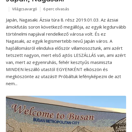
Világcsavargó
6 perc olvasás
Japán, Nagasaki. Ázsia túra 8. rész 2019.01.03. Az ázsiai
ámokfutás soron következő megállója, az egyik legdurvább
történelmi napjával rendelkező városa volt. És ez
Nagasaki, az egyik legismertebb nevű Japán város. A
hajóállomásról elindulva először villamosoztunk, ami azért
tetszett nagyon, mert első ajtós LESZÁLLÁS van, ami azért
van, mert az egyenruhás, fehér kesztyűs masiniszta
MINDEN leszálló utastól EGYENKÉNT elköszön és
megköszönte az utazást! Próbáltuk lefényképezni de azt
nem...