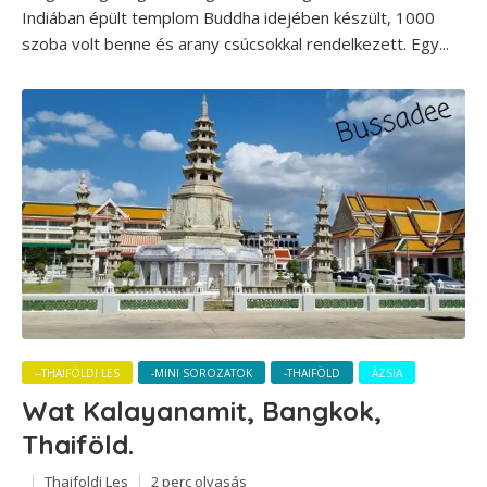
Indiában épült templom Buddha idejében készült, 1000
szoba volt benne és arany csúcsokkal rendelkezett. Egy...
--THAIFÖLDI LES
-MINI SOROZATOK
-THAIFÖLD
ÁZSIA
Wat Kalayanamit, Bangkok,
Thaiföld.
Thaifoldi Les
2 perc olvasás