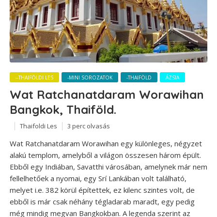
--THAIFÖLDI LES
-MINI SOROZATOK
-THAIFÖLD
ÁZSIA
Wat Ratchanatdaram Worawihan
Bangkok, Thaiföld.
Thaifoldi Les
3 perc olvasás
Wat Ratchanatdaram Worawihan egy különleges, négyzet
alakú templom, amelyből a világon összesen három épült.
Ebből egy Indiában, Savatthi városában, amelynek már nem
fellelhetőek a nyomai, egy Srí Lankában volt található,
melyet i.e. 382 körül építettek, ez kilenc szintes volt, de
ebből is már csak néhány tégladarab maradt, egy pedig
még mindig megvan Bangkokban. A legenda szerint az