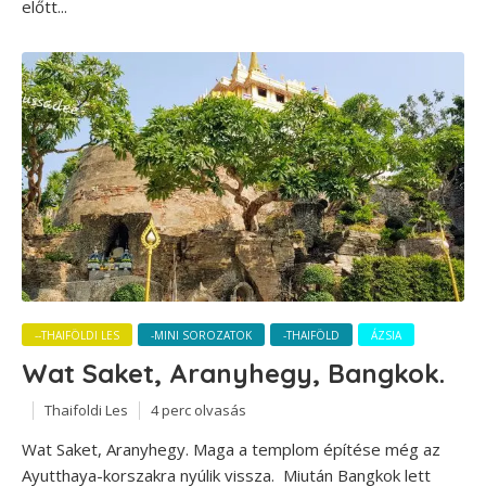
előtt...
--THAIFÖLDI LES
-MINI SOROZATOK
-THAIFÖLD
ÁZSIA
Wat Saket, Aranyhegy, Bangkok.
Thaifoldi Les
4 perc olvasás
Wat Saket, Aranyhegy. Maga a templom építése még az
Ayutthaya-korszakra nyúlik vissza. Miután Bangkok lett