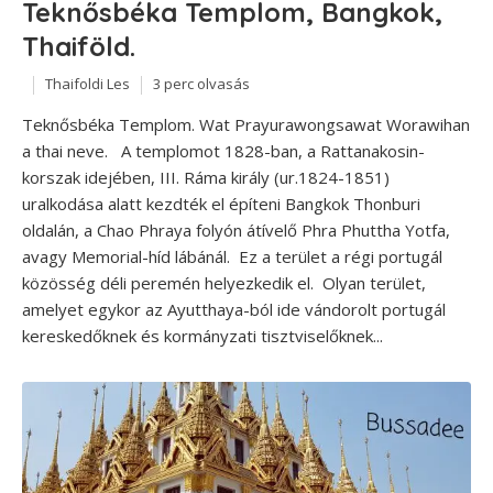
Teknősbéka Templom, Bangkok,
Thaiföld.
Thaifoldi Les
3 perc olvasás
Teknősbéka Templom. Wat Prayurawongsawat Worawihan
a thai neve. A templomot 1828-ban, a Rattanakosin-
korszak idejében, III. Ráma király (ur.1824-1851)
uralkodása alatt kezdték el építeni Bangkok Thonburi
oldalán, a Chao Phraya folyón átívelő Phra Phuttha Yotfa,
avagy Memorial-híd lábánál. Ez a terület a régi portugál
közösség déli peremén helyezkedik el. Olyan terület,
amelyet egykor az Ayutthaya-ból ide vándorolt portugál
kereskedőknek és kormányzati tisztviselőknek...