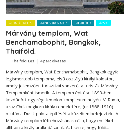
--THAIFÖLDI LES
-MINI SOROZATOK
-THAIFÖLD
ÁZSIA
Márvány templom, Wat
Benchamabophit, Bangkok,
Thaiföld.
Thaifoldi Les
4 perc olvasás
Márvány templom, Wat Benchamabophit, Bangkok egyik
legismertebb temploma, első osztályú királyi kolostor,
amely jellemzően turisztikai vonzerő, a turisták Márvány
Templomként ismerik. A templom építése 1899-ben
kezdődött egy régi templomkomplexum helyén, V. Rama,
azaz Chulalongkorn király rendeletére, (ur.1868-1910)
miután a Dusit-palota építését a közelben befejezték. A
Márvány templom létrehozásának célja, hogy emléket
állítson a király uralkodásának. Azt kérte, hogy földi...