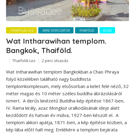
--THAIFÖLDI LES
-MINI SOROZATOK
-THAIFÖLD
ÁZSIA
Wat Intharawihan templom.
Bangkok, Thaiföld.
Thaifoldi Les
2 perc olvasás
Wat Intharawihan templom Bangkokban a Chao Phraya
folyó közelében található nagy buddhista
templomkomplexum, mely elsősorban a kelet felé néző, 32
méter magas és 10 méter széles buddha ábrázolásáról
ismert. A derűs kinézetű Buddha-kép építése 1867-ben,
IV. Rama király, azaz Mongkut uralkodásának ideje alatt
kezdődött és hatvan év múlva, 1927-ben készült el. A
templom akkori apátja, 1871-ben, a kép építése közben, a
kép lába előtt halt meg. Emlékére a templom bejárata