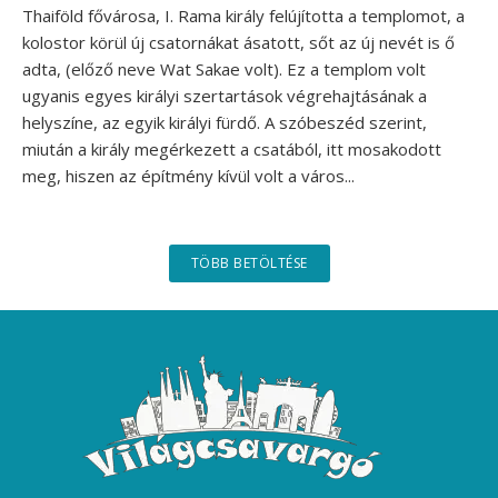
Thaiföld fővárosa, I. Rama király felújította a templomot, a
kolostor körül új csatornákat ásatott, sőt az új nevét is ő
adta, (előző neve Wat Sakae volt). Ez a templom volt
ugyanis egyes királyi szertartások végrehajtásának a
helyszíne, az egyik királyi fürdő. A szóbeszéd szerint,
miután a király megérkezett a csatából, itt mosakodott
meg, hiszen az építmény kívül volt a város...
TÖBB BETÖLTÉSE