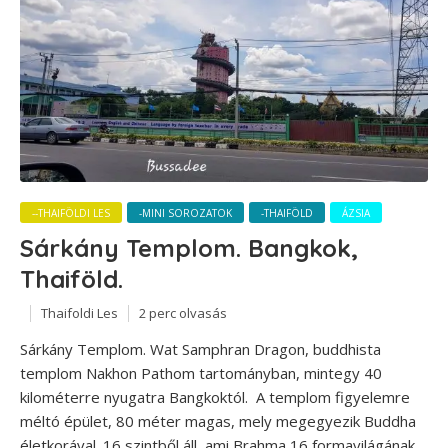
--THAIFÖLDI LES
-MINI SOROZATOK
-THAIFÖLD
ÁZSIA
Sárkány Templom. Bangkok,
Thaiföld.
Thaifoldi Les
2 perc olvasás
Sárkány Templom. Wat Samphran Dragon, buddhista
templom Nakhon Pathom tartományban, mintegy 40
kilométerre nyugatra Bangkoktól. A templom figyelemre
méltó épület, 80 méter magas, mely megegyezik Buddha
életkorával. 16 szintből áll, ami Brahma 16 formavilágának