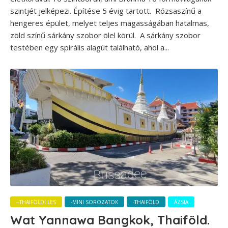
szintjét jelképezi. Építése 5 évig tartott. Rózsaszínű a
hengeres épület, melyet teljes magasságában hatalmas,
zöld színű sárkány szobor ölel körül. A sárkány szobor
testében egy spirális alagút található, ahol a...
--THAIFÖLDI LES
-MINI SOROZATOK
-THAIFÖLD
ÁZSIA
Wat Yannawa Bangkok, Thaiföld.