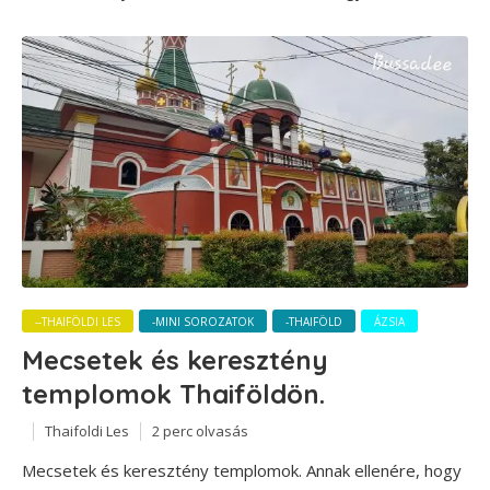
--THAIFÖLDI LES
-MINI SOROZATOK
-THAIFÖLD
ÁZSIA
Mecsetek és keresztény
templomok Thaiföldön.
Thaifoldi Les
2 perc olvasás
Mecsetek és keresztény templomok. Annak ellenére, hogy