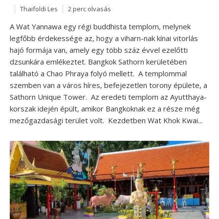
Thaifoldi Les
2 perc olvasás
A Wat Yannawa egy régi buddhista templom, melynek
legfőbb érdekessége az, hogy a viharn-nak kínai vitorlás
hajó formája van, amely egy több száz évvel ezelőtti
dzsunkára emlékeztet. Bangkok Sathorn kerületében
található a Chao Phraya folyó mellett. A templommal
szemben van a város híres, befejezetlen torony épülete, a
Sathorn Unique Tower. Az eredeti templom az Ayutthaya-
korszak idején épült, amikor Bangkoknak ez a része még
mezőgazdasági terület volt. Kezdetben Wat Khok Kwai...