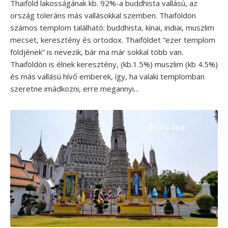
Thaiföld lakosságának kb. 92%-a buddhista vallású, az
ország toleráns más vallásokkal szemben. Thaiföldön
számos templom található: buddhista, kínai, indiai, muszlim
mecset, keresztény és ortodox. Thaiföldet “ezer templom
földjének” is nevezik, bár ma már sokkal több van.
Thaiföldön is élnek keresztény, (kb.1.5%) muszlim (kb 4.5%)
és más vallású hívő emberek, így, ha valaki templomban
szeretne imádkozni, erre megannyi...