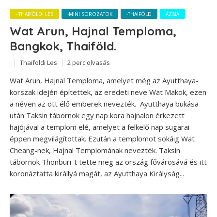
--THAIFÖLDI LES
-MINI SOROZATOK
-THAIFÖLD
ÁZSIA
Wat Arun, Hajnal Temploma,
Bangkok, Thaiföld.
Thaifoldi Les
2 perc olvasás
Wat Arun, Hajnal Temploma, amelyet még az Ayutthaya-
korszak idején építettek, az eredeti neve Wat Makok, ezen
a néven az ott élő emberek nevezték. Ayutthaya bukása
után Taksin tábornok egy nap kora hajnalon érkezett
hajójával a templom elé, amelyet a felkelő nap sugarai
éppen megvilágítottak. Ezután a templomot sokáig Wat
Cheang-nek, Hajnal Templomának nevezték. Taksin
tábornok Thonburi-t tette meg az ország fővárosává és itt
koronáztatta királlyá magát, az Ayutthaya Királyság...