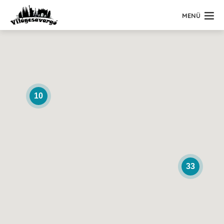
MENÜ
10
33