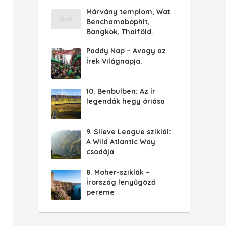
Márvány templom, Wat
Benchamabophit,
Bangkok, Thaiföld.
Paddy Nap – Avagy az
Írek Világnapja.
10. Benbulben: Az ír
legendák hegy óriása
9. Slieve League sziklái:
A Wild Atlantic Way
csodája
8. Moher-sziklák –
Írország lenyűgöző
pereme