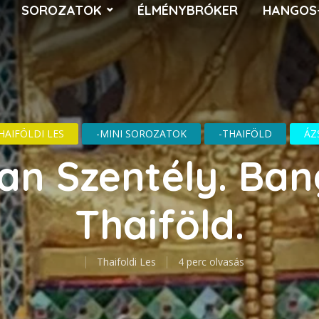
SOROZATOK
ÉLMÉNYBRÓKER
HANGOS
HAIFÖLDI LES
-MINI SOROZATOK
-THAIFÖLD
ÁZ
an Szentély. Ban
Thaiföld.
Thaifoldi Les
4 perc olvasás