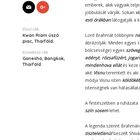
emberek, akik vágyaik telje
jobbulását várják. Sokan
vi
esti órákban
látogatják a k
Előző cikk
Lord Brahmát többnyire
né
Kwan Riam úszó
piac, Thaiföld.
ábrázolják. Minden egyes 
bölcsessége) egyes
szöve
Következő cikk
edényt
,
rózsafüzért, jogart
Ganesha, Bangkok,
Thaiföld.
mindenhova ellát
és keze
akit
Visnu
teremtett és aki 
módja Visnu isten
köldöké
istenségnek van hátasálla
A festészetben a ruházata
szín sosem
lehet.
A legenda szerint Brahmán
tiszteletlenül
beszélt Shivá-