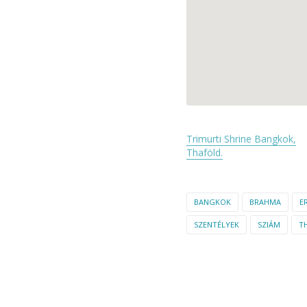
Trimurti Shrine Bangkok,
Thaföld.
BANGKOK
BRAHMA
E
SZENTÉLYEK
SZIÁM
T