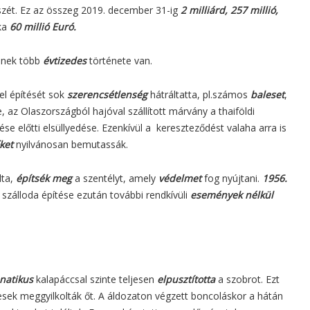
szét. Ez az összeg 2019. december 31-ig
2 milliárd, 257 millió,
rka
60 millió Euró.
ének több
évtizedes
története van.
el építését sok
szerencsétlenség
hátráltatta, pl.számos
baleset
,
e, az Olaszországból hajóval szállított márvány a thaiföldi
e előtti elsüllyedése. Ezenkívül a kereszteződést valaha arra is
ket
nyilvánosan bemutassák.
lta,
építsék meg
a szentélyt, amely
védelmet
fog nyújtani.
1956.
 szálloda építése ezután további rendkívüli
események nélkül
natikus
kalapáccsal szinte teljesen
elpusztította
a szobrot. Ezt
sek meggyilkolták őt. A áldozaton végzett boncoláskor a hátán