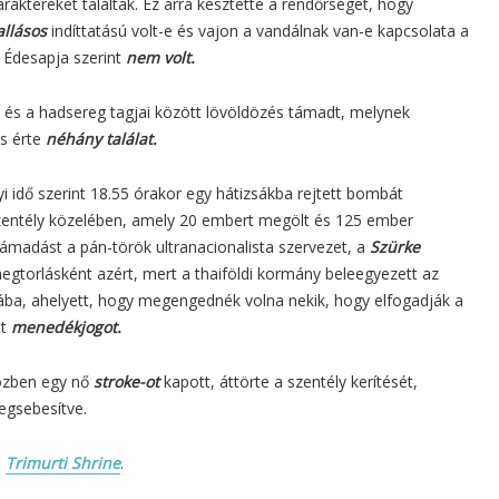
karaktereket találtak. Ez arra késztette a rendőrséget, hogy
allásos
indíttatású volt-e és vajon a vandálnak van-e kapcsolata a
 Édesapja szerint
nem volt.
 és a hadsereg tagjai között lövöldözés támadt, melynek
is érte
néhány találat.
i idő szerint 18.55 órakor egy hátizsákba rejtett bombát
entély közelében, amely 20 embert megölt és 125 ember
ámadást a pán-török ultranacionalista szervezet, a
Szürke
egtorlásként azért, mert a thaiföldi kormány beleegyezett az
ba, ahelyett, hogy megengednék volna nekik, hogy elfogadják a
tt
menedékjogot.
közben egy nő
stroke-ot
kapott, áttörte a szentély kerítését,
egsebesítve.
a
Trimurti Shrine
.