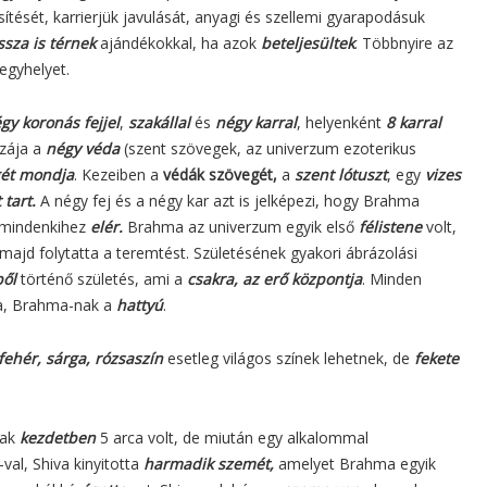
sítését, karrierjük javulását, anyagi és szellemi gyarapodásuk
ssza is térnek
ajándékokkal, ha azok
beteljesültek
. Többnyire az
egyhelyet.
gy koronás fejjel
,
szakállal
és
négy karral
, helyenként
8 karral
szája a
négy véda
(szent szövegek, az univerzum ezoterikus
gét mondja
. Kezeiben a
védák szövegét,
a
szent lótuszt
, egy
vizes
 tart.
A négy fej és a négy kar azt is jelképezi, hogy Brahma
 mindenkihez
elér.
Brahma az univerzum egyik első
félistene
volt,
majd folytatta a teremtést. Születésének gyakori ábrázolási
ből
történő születés, ami a
csakra, az erő központja
. Minden
ta, Brahma-nak a
hattyú
.
fehér, sárga, rózsaszín
esetleg világos színek lehetnek, de
fekete
ak
kezdetben
5 arca volt, de miután egy alkalommal
val, Shiva kinyitotta
harmadik szemét,
amelyet Brahma egyik