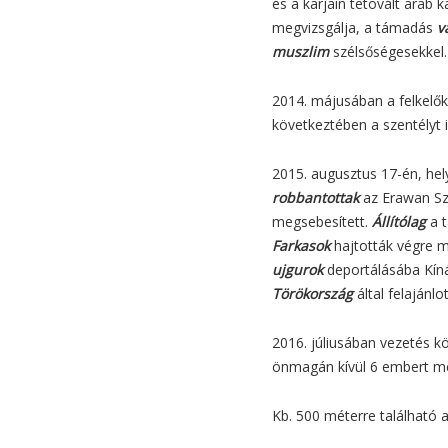
és a karjain tetovált arab 
megvizsgálja, a támadás
v
muszlim
szélsőségesekkel.
2014. májusában a felkelők
következtében a szentélyt 
2015. augusztus 17-én, hely
robbantottak
az Erawan Sz
megsebesített.
Állítólag
a t
Farkasok
hajtották végre m
ujgurok
deportálásába Kíná
Törökország
által felajánlo
2016. júliusában vezetés 
önmagán kívül 6 embert m
Kb. 500 méterre található 