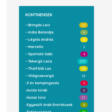
KONTINENSEK
--Bringás Levi
23
--India Bolondja
6
--Légiós András
4
--Marcello
3
--Sportoló Gabi
4
--Tekergő Laca
270
--Thaiföldi Les
36
--Világcsavargó
58
-3 év kempingezés
3
-Autós túrák
5
-Ázsiai túra
11
-Egyesült Arab Emirátusok
8