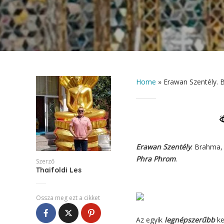
Home
»
Erawan Szentély. B
Erawan Szentély
. Brahma,
Phra Phrom
.
Szerző
Thaifoldi Les
Ossza meg ezt a cikket
Az egyik
legnépszerűbb
ke