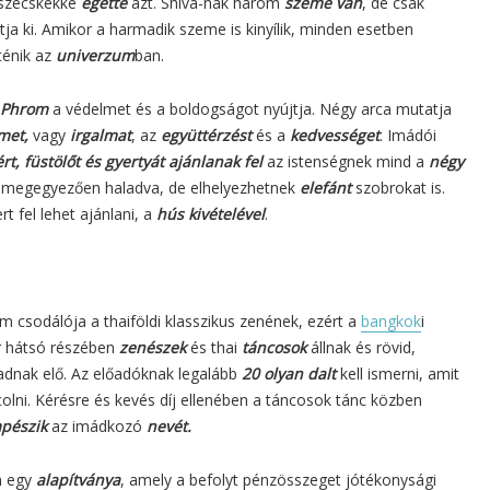
részecskékké
égette
azt. Shiva-nak három
szeme van
, de csak
tja ki. Amikor a harmadik szeme is kinyílik, minden esetben
ténik az
univerzum
ban.
 Phrom
a védelmet és a boldogságot nyújtja. Négy arca mutatja
met,
vagy
irgalmat
, az
együttérzést
és a
kedvességet
. Imádói
ért, füstölőt és gyertyát ajánlanak fel
az istenségnek mind a
négy
l megegyezően haladva, de elhelyezhetnek
elefánt
szobrokat is.
t fel lehet ajánlani, a
hús kivételével
.
 csodálója a thaiföldi klasszikus zenének, ezért a
bangkok
i
ér hátsó részében
zenészek
és thai
táncosok
állnak és rövid,
nak elő. Az előadóknak legalább
20 olyan dalt
kell ismerni, amit
ncolni. Kérésre és kevés díj ellenében a táncosok tánc közben
pészik
az imádkozó
nevét.
n egy
alapítványa
, amely a befolyt pénzösszeget jótékonysági