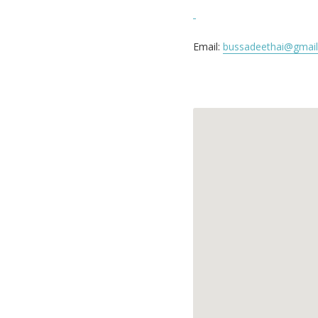
Email:
bussadeethai@gmai