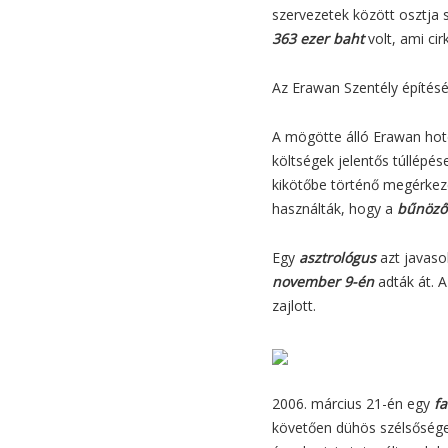
szervezetek között osztja 
363 ezer baht
volt, ami ci
Az Erawan Szentély építés
A mögötte álló Erawan hot
költségek jelentős túllépés
kikötőbe történő megérkezés
használták, hogy a
bűnöző
Egy
asztrológus
azt javaso
november 9-én
adták át. A
zajlott.
2006. március 21-én egy
fa
követően dühös szélsősége