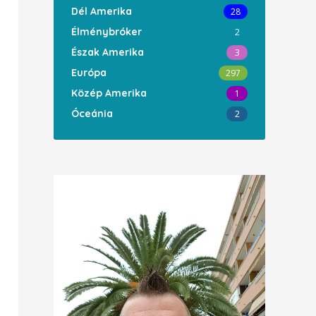
Dél Amerika
28
Élménybróker
2
Észak Amerika
3
Európa
297
Közép Amerika
1
Óceánia
2