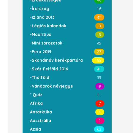
-Érdekességek
40
-Írország
16
-Izland 2013
41
-Légiós kalandok
3
-Mauritius
3
-Mini sorozatok
45
-Peru 2019
27
-Skandináv kerékpártúra
155
-Skót-Felföld 2016
41
-Thaiföld
35
-Vándorok névjegye
9
* Quiz
11
Afrika
7
Antarktika
1
Ausztrália
1
Ázsia
62