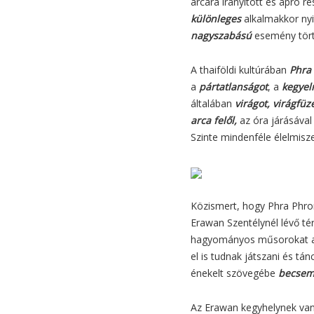
arcára irányított és apró 
különleges
alkalmakkor nyi
nagyszabású
esemény tör
A thaiföldi kultúrában
Phra
a
pártatlanságot
, a
kegyel
általában
virágot, virágfüz
arca felől,
az óra járásáva
Szinte mindenféle élelmiszer
Közismert, hogy Phra Phrom
Erawan Szentélynél lévő t
hagyományos műsorokat ad
el is tudnak játszani és tá
énekelt szövegébe
becsem
Az Erawan kegyhelynek va