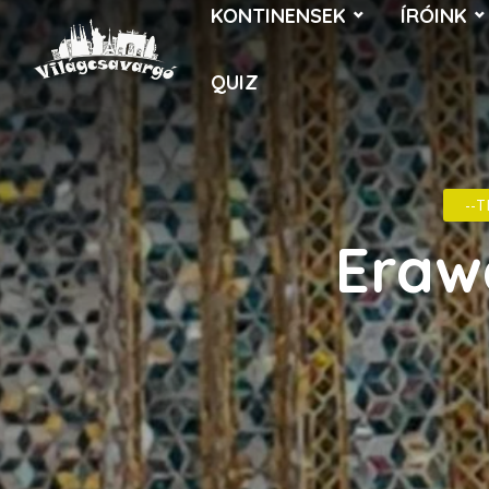
KONTINENSEK
ÍRÓINK
QUIZ
--T
Eraw