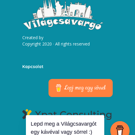
Created by
Copyright 2020 · All rights reserved
Kapcsolat
Lepj meg egy sörrel
Lepd meg a Világcsavargót
egy kávéval vagy sörrel :)