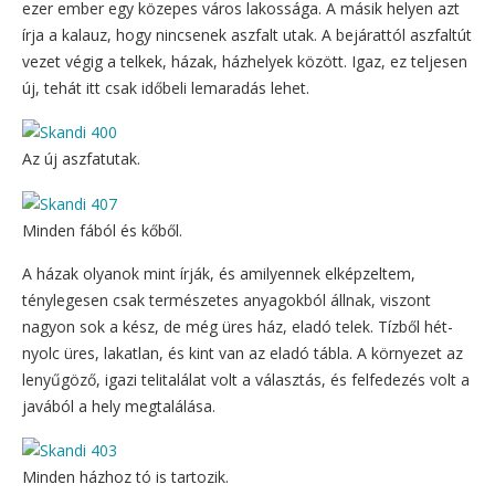
ezer ember egy közepes város lakossága. A másik helyen azt
írja a kalauz, hogy nincsenek aszfalt utak. A bejárattól aszfaltút
vezet végig a telkek, házak, házhelyek között. Igaz, ez teljesen
új, tehát itt csak időbeli lemaradás lehet.
Az új aszfatutak.
Minden fából és kőből.
A házak olyanok mint írják, és amilyennek elképzeltem,
ténylegesen csak természetes anyagokból állnak, viszont
nagyon sok a kész, de még üres ház, eladó telek. Tízből hét-
nyolc üres, lakatlan, és kint van az eladó tábla. A környezet az
lenyűgöző, igazi telitalálat volt a választás, és felfedezés volt a
javából a hely megtalálása.
Minden házhoz tó is tartozik.