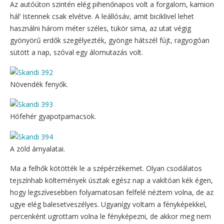
Az autóúton szintén elég pihenőnapos volt a forgalom, kamion
hál’ Istennek csak elvétve. A leállósáv, amit biciklivel lehet
használni három méter széles, tükör sima, az utat végig
gyönyörű erdők szegélyezték, gyönge hátszél fújt, ragyogóan
sütött a nap, szóval egy álomutazás volt.
Növendék fenyők.
Hófehér gyapotpamacsok.
A zöld árnyalatai.
Ma a felhők kötötték le a szépérzékemet. Olyan csodálatos
tejszínhab költemények úsztak egész nap a vakítóan kék égen,
hogy legszívesebben folyamatosan felfelé néztem volna, de az
ugye elég balesetveszélyes. Ugyanígy voltam a fényképekkel,
percenként ugrottam volna le fényképezni, de akkor meg nem