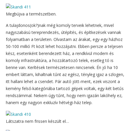
Megbújva a természetben.
A tulajdonos(ok?)nak még komoly terveik lehetnek, mivel
nagyszabású tereprendezés, útépítés, és építkezések vannak
folyamatban a területen. Olvastam az árakat, egy-egy házhoz
50-100 millió Ft közt lehet hozzájutni. Ebben persze a teljesen
kész, esetenként berendezett ház, a rendkívül modern és
komoly infrastruktúra, a hozzátartozó telek, esetleg tó is
benne van. Kerítések természetesen nincsenek. Én jó ha 10
embert láttam, kihaltnak tűnt az egész, tényleg igaz a szlogen,
itt hallani lehet a csendet. Pár autó jött-ment, ezek viszont a
kemény felső-kategóriába tartozó gépek voltak, egy-két betűs
rendszámmal. Nekem úgy tűnt, hogy nem igazán lakóhely ez,
hanem egy nagyon exkluzív hétvégi-ház telep.
Látszatra nem frissen készült el…