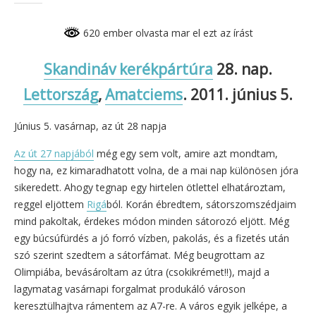
620 ember olvasta mar el ezt az írást
Skandináv kerékpártúra
28. nap.
Lettország
,
Amatciems
. 2011. június 5.
Június 5. vasárnap, az út 28 napja
Az út 27 napjából
még egy sem volt, amire azt mondtam,
hogy na, ez kimaradhatott volna, de a mai nap különösen jóra
sikeredett. Ahogy tegnap egy hirtelen ötlettel elhatároztam,
reggel eljöttem
Rigá
ból. Korán ébredtem, sátorszomszédjaim
mind pakoltak, érdekes módon minden sátorozó eljött. Még
egy búcsúfürdés a jó forró vízben, pakolás, és a fizetés után
szó szerint szedtem a sátorfámat. Még beugrottam az
Olimpiába, bevásároltam az útra (csokikrémet!!), majd a
lagymatag vasárnapi forgalmat produkáló városon
keresztülhajtva rámentem az A7-re. A város egyik jelképe, a