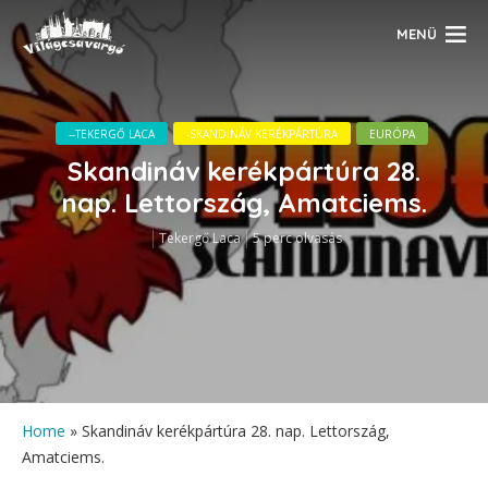
MENÜ
--TEKERGŐ LACA
-SKANDINÁV KERÉKPÁRTÚRA
EURÓPA
Skandináv kerékpártúra 28.
nap. Lettország, Amatciems.
Tekergő Laca
5 perc olvasás
Home
»
Skandináv kerékpártúra 28. nap. Lettország,
Amatciems.