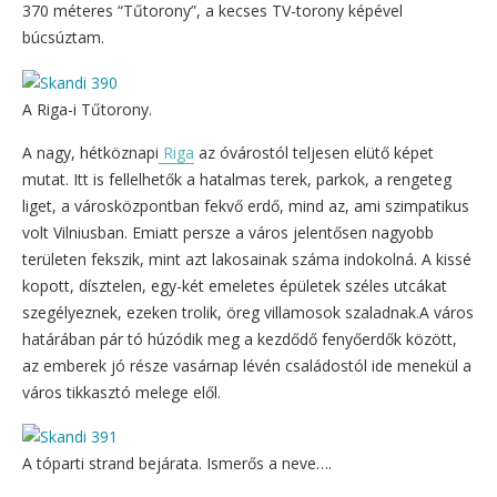
370 méteres “Tűtorony”, a kecses TV-torony képével
búcsúztam.
A Riga-i Tűtorony.
A nagy, hétköznapi
Riga
az óvárostól teljesen elütő képet
mutat. Itt is fellelhetők a hatalmas terek, parkok, a rengeteg
liget, a városközpontban fekvő erdő, mind az, ami szimpatikus
volt Vilniusban. Emiatt persze a város jelentősen nagyobb
területen fekszik, mint azt lakosainak száma indokolná. A kissé
kopott, dísztelen, egy-két emeletes épületek széles utcákat
szegélyeznek, ezeken trolik, öreg villamosok szaladnak.A város
határában pár tó húzódik meg a kezdődő fenyőerdők között,
az emberek jó része vasárnap lévén családostól ide menekül a
város tikkasztó melege elől.
A tóparti strand bejárata. Ismerős a neve….