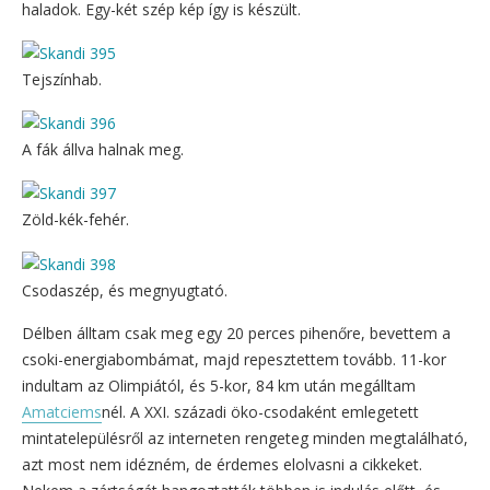
haladok. Egy-két szép kép így is készült.
Tejszínhab.
A fák állva halnak meg.
Zöld-kék-fehér.
Csodaszép, és megnyugtató.
Délben álltam csak meg egy 20 perces pihenőre, bevettem a
csoki-energiabombámat, majd repesztettem tovább. 11-kor
indultam az Olimpiától, és 5-kor, 84 km után megálltam
Amatciems
nél. A XXI. századi öko-csodaként emlegetett
mintatelepülésről az interneten rengeteg minden megtalálható,
azt most nem idézném, de érdemes elolvasni a cikkeket.