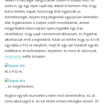
Nekem a zártságát hangoztatták többen is indulás előtt, és
azóta is, így egy olyan saját kép alakult ki bennem róla, hogy
biztos kerítés, kapuk, biztonsági őrök vigyázzák az
érintetlenségét, bejutni meg idegennek egyszerűen lehetetlen.
Már fogalmaztam a szépen szóló mondókámat, amivel
megpróbálok bebocsájtást nyerni legalább egy órás
nézelődésre, hogy saját szememmel láthassam, és fogalmat
alkothassak erről a legendáról. Aztán az történt hogy az A7-ről
egy tábla a P32-re irányított, majd itt egy nyíl mutatott egy kis
mellékútra, én befordultam, bejöttem, és most itt sátorozok
Amatciems
kellős közepén.
Át a P32-re,
….és megérkeztem.
Rögtön egy-két észrevétel a neten levő ismertetőhöz. Az 20
ezres lakosságról ír, én ezt elsőre erősen kétségbe vonom. 20