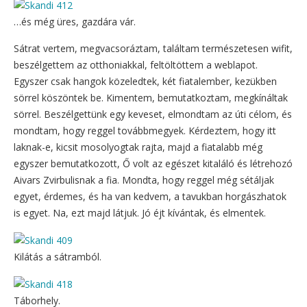
…és még üres, gazdára vár.
Sátrat vertem, megvacsoráztam, találtam természetesen wifit,
beszélgettem az otthoniakkal, feltöltöttem a weblapot.
Egyszer csak hangok közeledtek, két fiatalember, kezükben
sörrel köszöntek be. Kimentem, bemutatkoztam, megkínáltak
sörrel. Beszélgettünk egy keveset, elmondtam az úti célom, és
mondtam, hogy reggel továbbmegyek. Kérdeztem, hogy itt
laknak-e, kicsit mosolyogtak rajta, majd a fiatalabb még
egyszer bemutatkozott, Ő volt az egészet kitaláló és létrehozó
Aivars Zvirbulisnak a fia. Mondta, hogy reggel még sétáljak
egyet, érdemes, és ha van kedvem, a tavukban horgászhatok
is egyet. Na, ezt majd látjuk. Jó éjt kívántak, és elmentek.
Kilátás a sátramból.
Táborhely.