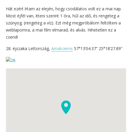
Hát ezért írtam az elején, hogy csodálatos volt ez a mai nap.
Most éjfél van, itteni szerint 1 óra, hűl az idő, és rengeteg a
szúnyog. (rengeteg a víz). Ezt még megpróbálom feltölteni a
weblapomra, a mai film elmarad, és alvás. Hihetetlen ez a
csend!
28. éjszaka Lettország,
Amatciems
57°13’04.37” 25°18’27.89”