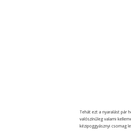
Tehát ezt a nyaralást pár 
valószínűleg valami kelleme
kézipoggyásznyi csomag le