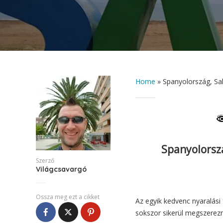
Home
»
Spanyolország, Sa
Spanyolorszá
Szerző
Világcsavargó
Ossza meg ezt a cikket
Az egyik kedvenc nyaralás
sokszor sikerül megszerezn