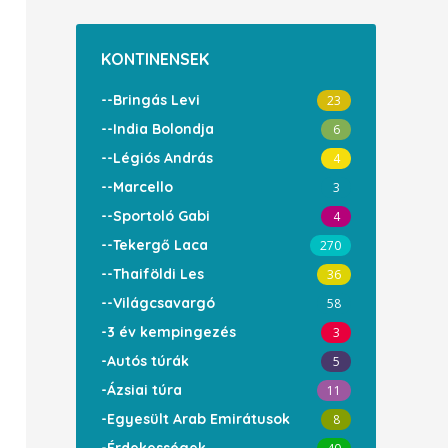
KONTINENSEK
--Bringás Levi
23
--India Bolondja
6
--Légiós András
4
--Marcello
3
--Sportoló Gabi
4
--Tekergő Laca
270
--Thaiföldi Les
36
--Világcsavargó
58
-3 év kempingezés
3
-Autós túrák
5
-Ázsiai túra
11
-Egyesült Arab Emirátusok
8