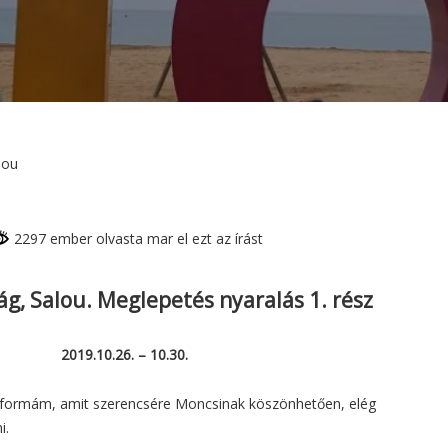
lou
2297 ember olvasta mar el ezt az írást
g, Salou. Meglepetés nyaralás 1. rész
2019.10.26. – 10.30.
i formám, amit szerencsére Moncsinak köszönhetően, elég
i.