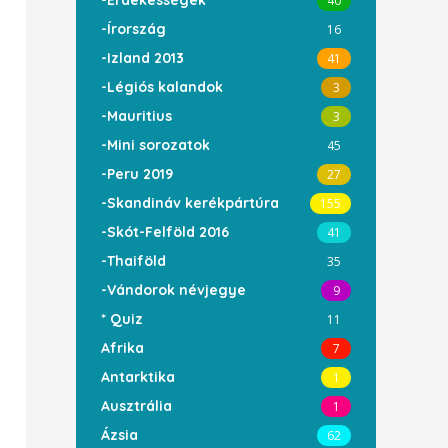
-Érdekességek
40
-Írország
16
-Izland 2013
41
-Légiós kalandok
3
-Mauritius
3
-Mini sorozatok
45
-Peru 2019
27
-Skandináv kerékpártúra
155
-Skót-Felföld 2016
41
-Thaiföld
35
-Vándorok névjegye
9
* Quiz
11
Afrika
7
Antarktika
1
Ausztrália
1
Ázsia
62