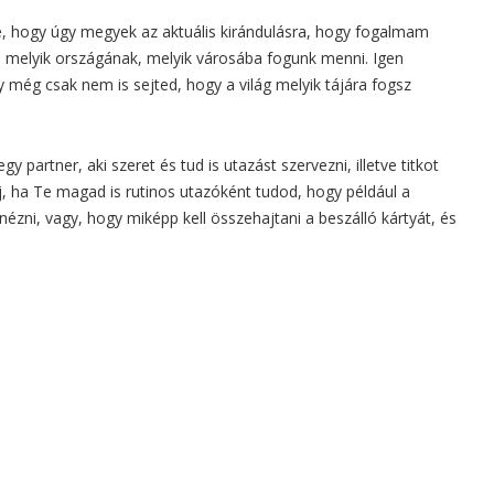
e, hogy úgy megyek az aktuális kirándulásra, hogy fogalmam
z, melyik országának, melyik városába fogunk menni. Igen
y még csak nem is sejted, hogy a világ melyik tájára fogsz
 partner, aki szeret és tud is utazást szervezni, illetve titkot
j, ha Te magad is rutinos utazóként tudod, hogy például a
ézni, vagy, hogy miképp kell összehajtani a beszálló kártyát, és