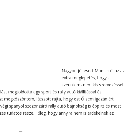
Nagyon jól esett Moncsitól az az
extra meglepetés, hogy -
szerintem- nem kis szervezéssel
st megtoldotta egy sport és rally autó kiállítással és
zt megköszöntem, látszott rajta, hogy ezt Ő sem igazán érti.
 végi spanyol szezonzáró rally autó bajnokság is épp itt és most
zés tudatos része. Főleg, hogy annyira nem is érdekelnek az