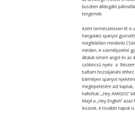
büszkén álldogáló pálmafái
tengernek.
Azért természetesen itt is 
hangulatú spanyol gyorsét
megfelelően mindenki CSAK 
minden. A személyzettel gy
általuk ismert angol és az 
szókincsű nyelv. ☺ Részemr
tudtam hozzájárulni ehhez 
bármilyen spanyol nyelvterü
meglepetésére azt kaptuk, a
hallottuk: „Hey AMIGOS” ki
Majd a „Hey English” azaz 
leszünk. A további napok i