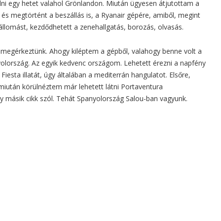
lni egy hetet valahol Grönlandon. Miután ügyesen átjutottam a
 és megtörtént a beszállás is, a Ryanair gépére, amiből, megint
élállomást, kezdődhetett a zenehallgatás, borozás, olvasás.
 megérkeztünk. Ahogy kiléptem a gépből, valahogy benne volt a
olország. Az egyik kedvenc országom. Lehetett érezni a napfény
 Fiesta illatát, úgy általában a mediterrán hangulatot. Elsőre,
miután körülnéztem már lehetett látni Portaventura
egy másik cikk szól. Tehát Spanyolország Salou-ban vagyunk.