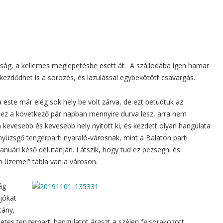
nság, a kellemes meglepetésbe esett át. A szállodába igen hamar
kezdődhet is a sörözés, és lazulással egybekötött csavargás.
ra este már elég sok hely be volt zárva, de ezt betudtuk az
ez a következő pár napban mennyire durva lesz, arra nem
 kevesebb és kevesebb hely nyitott ki, és kezdett olyan hangulata
yüzsgő tengerparti nyaraló-városnak, mint a Balaton parti
anuári késő délutánján. Látszik, hogy tud ez pezsegni és
m üzemel” tábla van a városon.
ág
jókat
tány,
letes tengerparti hangulatot áraszt a szélen felsorakozott