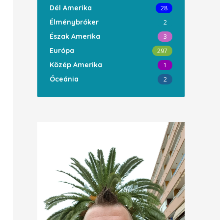
Dél Amerika
28
Élménybróker
2
Észak Amerika
3
Európa
297
Közép Amerika
1
Óceánia
2