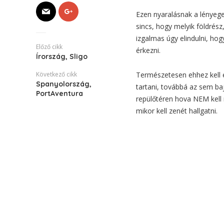
Ezen nyaralásnak a lényeg
sincs, hogy melyik földrés
izgalmas úgy elindulni, hog
Előző cikk
érkezni.
Írország, Sligo
Következő cikk
Természetesen ehhez kell egy
Spanyolország,
tartani, továbbá az sem ba
PortAventura
repülőtéren hova NEM kell n
mikor kell zenét hallgatni.