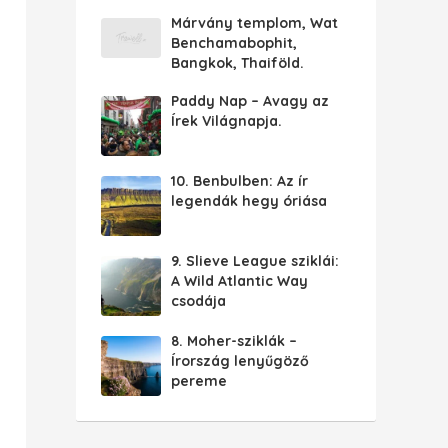
Márvány templom, Wat
Benchamabophit,
Bangkok, Thaiföld.
Paddy Nap – Avagy az
Írek Világnapja.
10. Benbulben: Az ír
legendák hegy óriása
9. Slieve League sziklái:
A Wild Atlantic Way
csodája
8. Moher-sziklák –
Írország lenyűgöző
pereme