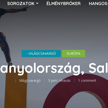
SOROZATOK
ÉLMÉNYBRÓKER
HANGOS
--VILÁGCSAVARGÓ
EURÓPA
anyolország, Sa
Világcsavargó
5 perc olvasás
1 comment