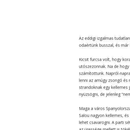
Az eddigi izgalmas tudatla
odaértünk busszal, és már 
Kicsit furcsa volt, hogy ko
utószezonnak. Na de hogy 
számítottunk. Napról-napra
lenni az amúgy zsongó és n
strandoknak egy kellemes j
nyüzsögni, de jelenleg “ne
Maga a város Spanyolorsz
Salou nagyon kellemes, és 
lehet csavarogni. A parti sé
az üressége mellett is töké