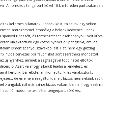
val. A homokos tengerpart közel 10 km töretlen partszakasza a
voltak kellemes pillanatok. Többek közt, találtunk egy vidám
termet, ami szemmel láthatólag a helyiek kedvence. Ennek
spanyolul beszélt, és természetesen csak spanyolul volt kiírva
orsan kialakítottunk egy közös nyelvet a Spanglish-t, ami az
általam ismert spanyol szavakból állt. Hát, nem egy gazdag
ől: “Dos cervezas por favor” (két sört szeretnék) mondattal
az új nyelvhez, aminek a segítségével több hetet eltöltök
leten. ☺ Azért valahogy sikerült leadni a rendelést, és
mit kértünk. Bár előtte, amikor leültünk, és várakoztunk,
fejezést, de erre nem reagáltunk, mert biztos nem nekünk szólt.
hello angolok-nál már szinte biztos voltam benne, hogy ezek mi
s hasonló módon teltek, séta, tengerpart, sörözés.