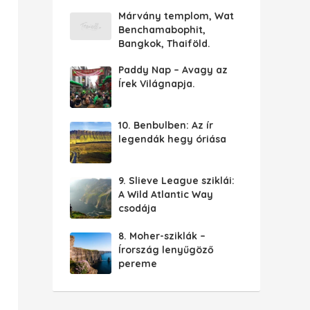
Márvány templom, Wat
Benchamabophit,
Bangkok, Thaiföld.
Paddy Nap – Avagy az
Írek Világnapja.
10. Benbulben: Az ír
legendák hegy óriása
9. Slieve League sziklái:
A Wild Atlantic Way
csodája
8. Moher-sziklák –
Írország lenyűgöző
pereme