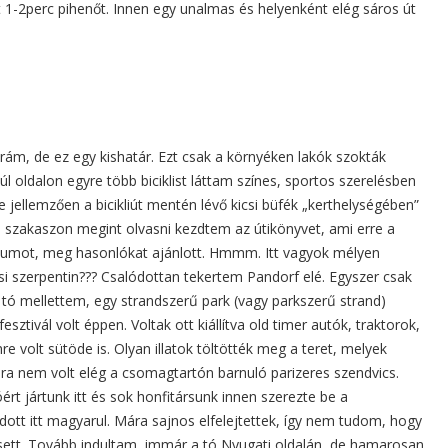
t 1-2perc pihenőt. Innen egy unalmas és helyenként elég sáros út
 rám, de ez egy kishatár. Ezt csak a környéken lakók szokták
 túl oldalon egyre több biciklist láttam színes, sportos szerelésben
de jellemzően a bicikliút mentén lévő kicsi büfék „kerthelységében”
 szakaszon megint olvasni kezdtem az útikönyvet, ami erre a
tumot, meg hasonlókat ajánlott. Hmmm. Itt vagyok mélyen
i szerpentin??? Csalódottan tekertem Pandorf elé. Egyszer csak
ő tó mellettem, egy strandszerű park (vagy parkszerű strand)
sztivál volt éppen. Voltak ott kiállítva old timer autók, traktorok,
re volt sütöde is. Olyan illatok töltötték meg a teret, melyek
ára nem volt elég a csomagtartón barnuló parizeres szendvics.
rt jártunk itt és sok honfitársunk innen szerezte be a
dott itt magyarul. Mára sajnos elfelejtettek, így nem tudom, hogy
sett. Tovább indultam, immár a tó Nyugati oldalán, de hamarosan