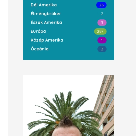
Dél Amerika
28
Élménybróker
2
Észak Amerika
3
Európa
297
Közép Amerika
1
Óceánia
2