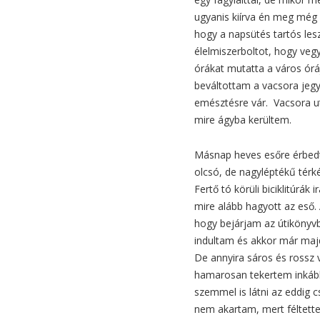
ugyanis kiírva én meg még 
hogy a napsütés tartós les
élelmiszerboltot, hogy ve
órákat mutatta a város óráj
beváltottam a vacsora jegy
emésztésre vár. Vacsora utá
mire ágyba kerültem.
Másnap heves esőre érbedt
olcsó, de nagyléptékű térk
Fertő tó körüli biciklitúrák
mire alább hagyott az eső. 
hogy bejárjam az útikönyvbe
indultam és akkor már majd
De annyira sáros és rossz v
hamarosan tekertem inkább 
szemmel is látni az eddig 
nem akartam, mert féltette