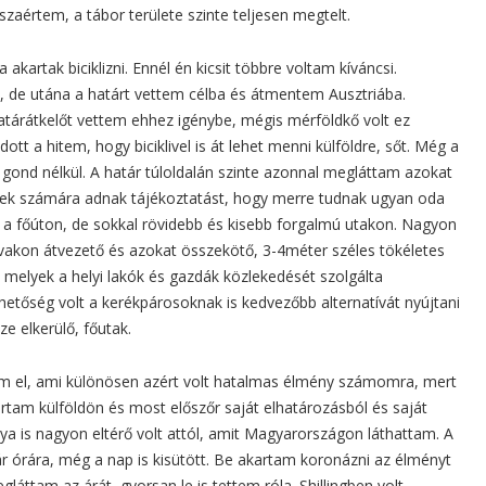
zaértem, a tábor területe szinte teljesen megtelt.
kartak biciklizni. Ennél én kicsit többre voltam kíváncsi.
 de utána a határt vettem célba és átmentem Ausztriába.
tárátkelőt vettem ehhez igénybe, mégis mérföldkő volt ez
t a hitem, hogy biciklivel is át lehet menni külföldre, sőt. Még a
gond nélkül. A határ túloldalán szinte azonnal megláttam azokat
lisek számára adnak tájékoztatást, hogy merre tudnak ugyan oda
et a főúton, de sokkal rövidebb és kisebb forgalmú utakon. Nagyon
falvakon átvezető és azokat összekötő, 3-4méter széles tökéletes
 melyek a helyi lakók és gazdák közlekedését szolgálta
ehetőség volt a kerékpárosoknak is kedvezőbb alternatívát nyújtani
ze elkerülő, főutak.
am el, ami különösen azért volt hatalmas élmény számomra, mert
ártam külföldön és most előszőr saját elhatározásból és saját
nya is nagyon eltérő volt attól, amit Magyarországon láthattam. A
ár órára, még a nap is kisütött. Be akartam koronázni az élményt
gláttam az árát, gyorsan le is tettem róla. Shillingben volt