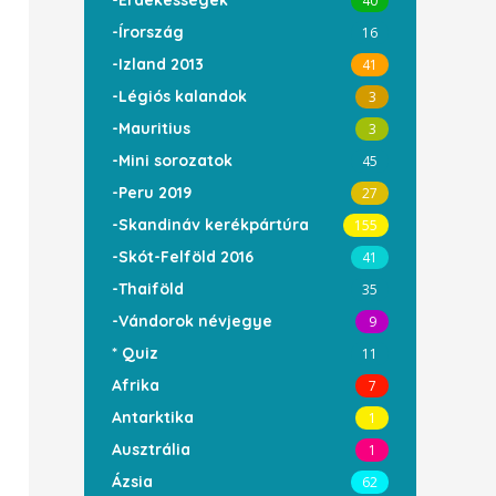
-Érdekességek
40
-Írország
16
-Izland 2013
41
-Légiós kalandok
3
-Mauritius
3
-Mini sorozatok
45
-Peru 2019
27
-Skandináv kerékpártúra
155
-Skót-Felföld 2016
41
-Thaiföld
35
-Vándorok névjegye
9
* Quiz
11
Afrika
7
Antarktika
1
Ausztrália
1
Ázsia
62