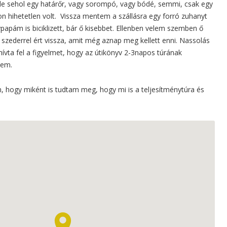
, de sehol egy határőr, vagy sorompó, vagy bódé, semmi, csak egy
on hihetetlen volt. Vissza mentem a szállásra egy forró zuhanyt
papám is biciklizett, bár ő kisebbet. Ellenben velem szemben ő
 szederrel ért vissza, amit még aznap meg kellett enni. Nassolás
ívta fel a figyelmet, hogy az útikönyv 2-3napos túrának
tem.
, hogy miként is tudtam meg, hogy mi is a teljesítménytúra és