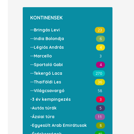
KONTINENSEK
--Bringás Levi
23
--India Bolondja
6
--Légiós András
4
--Marcello
3
--Sportoló Gabi
4
--Tekergő Laca
270
--Thaiföldi Les
36
--Világcsavargó
58
-3 év kempingezés
3
-Autós túrák
5
-Ázsiai túra
11
-Egyesült Arab Emirátusok
8