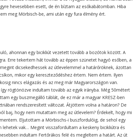
 egyre hevesebben esett, de én bíztam az esőkabátomban. Hiba
ztem meg Mörbisch-be, ami után egy fura élmény ért.
uló, ahonnan egy bicikliút vezetett tovább a bozótok között. A
gra. Erre tekertem hát tovább az éppen szünetet hagyó esőben, a
y megint dicsekedhessek az útlevelemmel a határőröknek, ázottan
tcsíkon, mikor egy kereszteződéshez értem. Nem értem. Ilyen
rákosig nincs elágazás és az meg már Magyarországon van.
, így rögtönözve indultam tovább az egyik irányba. Még 50métert
tam egy buszmegálló táblát, de ez már a magyar KRESZ-ben
sztriában rendszeresített változat. Átjöttem volna a határon? De
ból baj, hogy nem mutattam meg az útlevelem? Érdekelt, hogy mi
a mentem. Eljutottam a Mörbischs-i buszfordulóig, de sehol egy
lehetek vak… Megint visszafordultam a keskeny bicikliútra és
mesebben indultam Fertőrákos felé és megleltem a határt. Az út