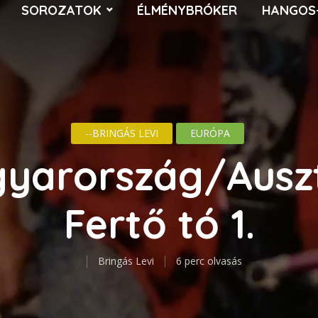
SOROZATOK
ÉLMÉNYBRÓKER
HANGOS
--BRINGÁS LEVI
EURÓPA
yarország/Auszt
Fertő tó 1.
Bringás Levi
6 perc olvasás