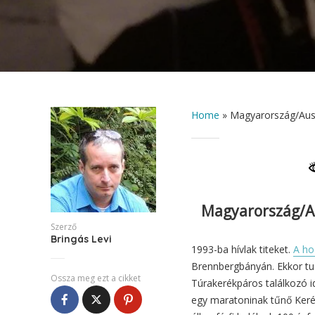
Home
»
Magyarország/Auszt
Magyarország/Aus
Szerző
Bringás Levi
1993-ba hívlak titeket.
A ho
Brennbergbányán. Ekkor t
Ossza meg ezt a cikket
Túrakerékpáros találkozó i
egy maratoninak tűnő Kerék