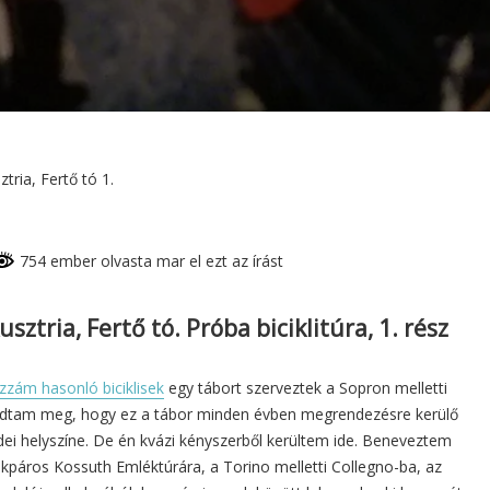
ria, Fertő tó 1.
754 ember olvasta mar el ezt az írást
ztria, Fertő tó. Próba biciklitúra, 1. rész
zzám hasonló biciklisek
egy tábort szerveztek a Sopron melletti
udtam meg, hogy ez a tábor minden évben megrendezésre kerülő
dei helyszíne. De én kvázi kényszerből kerültem ide. Beneveztem
páros Kossuth Emléktúrára, a Torino melletti Collegno-ba, az