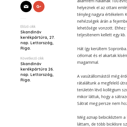
államférfi halálnak 100.évf
helyeznek el az ottani em
tényleg nagyra értékelem K
nehézségek árán a fejembe
Előző cikk
lehetősége vonzott. Ehhez 
Skandináv
teljesítenem kellett egy kb.
kerékpártúra, 27.
nap. Lettország,
Riga.
Hát így kerültem Sopronba
célomat és el akartak kísé
Következő cikk
magammal.
Skandináv
kerékpártúra 26.
nap. Lettország,
A vasútállomástól még érde
Riga.
rátaláltunk a megfelelő útr
területén lévő kollégium s
mikor láttuk, hogy a sátrazó
Sátrat meg persze nem hozt
Még aznap bebicikliztem a k
láttam, de több biciklisre 