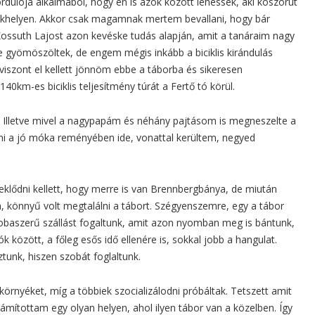
ordulója alkalmából, hogy én is azok között lehessek, aki koszorút
lékhelyen. Akkor csak magamnak mertem bevallani, hogy bár
ossuth Lajost azon kevéske tudás alapján, amit a tanáraim nagy
 gyömöszöltek, de engem mégis inkább a biciklis kirándulás
viszont el kellett jönnöm ebbe a táborba és sikeresen
 140km-es biciklis teljesítmény túrát a Fertő tó körül.
. Illetve mivel a nagypapám és néhány pajtásom is megneszelte a
rni a jó móka reményében ide, vonattal kerültem, negyed
klődni kellett, hogy merre is van Brennbergbánya, de miután
a, könnyű volt megtalálni a tábort. Szégyenszemre, egy a tábor
zobaszerű szállást fogaltunk, amit azon nyomban meg is bántunk,
k között, a főleg esős idő ellenére is, sokkal jobb a hangulat.
unk, hiszen szobát foglaltunk.
örnyéket, míg a többiek szocializálodni próbáltak. Tetszett amit
számítottam egy olyan helyen, ahol ilyen tábor van a közelben. Így