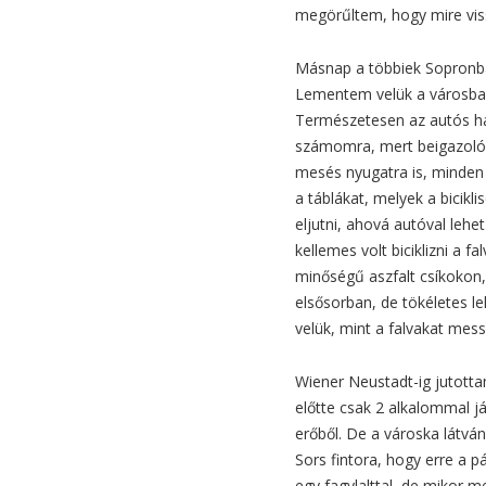
megörűltem, hogy mire viss
Másnap a többiek Sopronba a
Lementem velük a városba,
Természetesen az autós ha
számomra, mert beigazolódot
mesés nyugatra is, minden 
a táblákat, melyek a bicik
eljutni, ahová autóval leh
kellemes volt biciklizni a 
minőségű aszfalt csíkokon,
elsősorban, de tökéletes l
velük, mint a falvakat mess
Wiener Neustadt-ig jutott
előtte csak 2 alkalommal j
erőből. De a városka látvá
Sors fintora, hogy erre a p
egy fagylalttal, de mikor me