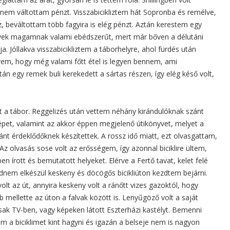
nem váltottam pénzt. Visszabicikliztem hát Sopronba és remélve,
z, beváltottam több fagyira is elég pénzt. Aztán kerestem egy
gyek magamnak valami ebédszerűt, mert már bőven a délutáni
a. Jóllakva visszabicikliztem a táborhelyre, ahol fürdés után
em, hogy még valami főtt étel is legyen bennem, ami
n egy remek buli kerekedett a sártas részen, így elég késő volt,
 a tábor. Reggelizés után vettem néhány kirándulóknak szánt
épet, valamint az akkor éppen megjelenő útikönyvet, melyet a
 iránt érdeklődőknek készítettek. A rossz idő miatt, ezt olvasgattam,
Az olvasás sose volt az erősségem, így azonnal biciklire ültem,
n írott és bemutatott helyeket. Elérve a Fertő tavat, kelet felé
nem elkészül keskeny és döcögős bicikliúton kezdtem bejárni.
olt az út, annyira keskeny volt a ránőtt vizes gazoktól, hogy
mellette az úton a falvak között is. Lenyűgöző volt a saját
csak TV-ben, vagy képeken látott Eszterházi kastélyt. Bemenni
m a biciklimet kint hagyni és igazán a belseje nem is nagyon