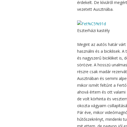
érdekelt. De kívülről megér
vezetett Ausztriába.
Eszterházi kastély
Megint az autós határ várt
használni és a biciklisek. A
és nagyszerű bicikliket is, 
sörözve. A hosszú unalmas
részre csak madár rezervá
Ausztriában és semmi alpes
mikor ismét feltűnt a Fert
ahová értem és ott valami fe
de volt körhinta és vesztem
okozta vágyaim csillapítás
Pár éve, mikor videómagnóé
hűtőszekrényt, mindenki tu
mit ettem, de nagyon jól e