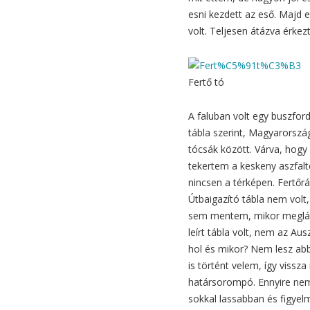
esni kezdett az eső. Majd
volt. Teljesen átázva érke
Fertő tó
A faluban volt egy buszford
tábla szerint, Magyarorszá
tócsák között. Várva, hog
tekertem a keskeny aszfal
nincsen a térképen. Fertő
Útbaigazító tábla nem volt
sem mentem, mikor meglát
leírt tábla volt, nem az Au
hol és mikor? Nem lesz ab
is történt velem, így vissz
határsorompó. Ennyire nem 
sokkal lassabban és figyel