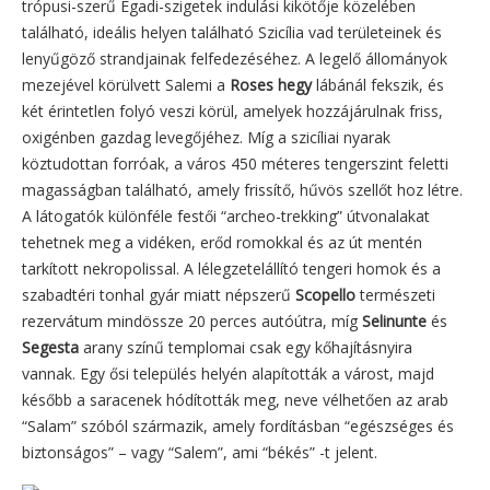
trópusi-szerű Egadi-szigetek indulási kikötője közelében
található, ideális helyen található Szicília vad területeinek és
lenyűgöző strandjainak felfedezéséhez. A legelő állományok
mezejével körülvett Salemi a
Roses hegy
lábánál fekszik, és
két érintetlen folyó veszi körül, amelyek hozzájárulnak friss,
oxigénben gazdag levegőjéhez. Míg a szicíliai nyarak
köztudottan forróak, a város 450 méteres tengerszint feletti
magasságban található, amely frissítő, hűvös szellőt hoz létre.
A látogatók különféle festői “archeo-trekking” útvonalakat
tehetnek meg a vidéken, erőd romokkal és az út mentén
tarkított nekropolissal. A lélegzetelállító tengeri homok és a
szabadtéri tonhal gyár miatt népszerű
Scopello
természeti
rezervátum mindössze 20 perces autóútra, míg
Selinunte
és
Segesta
arany színű templomai csak egy kőhajításnyira
vannak. Egy ősi település helyén alapították a várost, majd
később a saracenek hódították meg, neve vélhetően az arab
“Salam” szóból származik, amely fordításban “egészséges és
biztonságos” – vagy “Salem”, ami “békés” -t jelent.