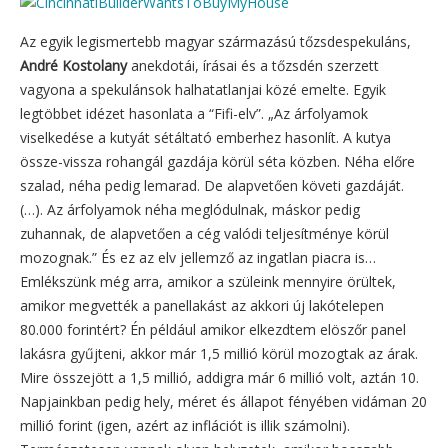
Az egyik legismertebb magyar származású tőzsdespekuláns,
André Kostolany
anekdotái, írásai és a tőzsdén szerzett
vagyona a spekulánsok halhatatlanjai közé emelte. Egyik
legtöbbet idézet hasonlata a “Fifi-elv”. „Az árfolyamok
viselkedése a kutyát sétáltató emberhez hasonlít. A kutya
össze-vissza rohangál gazdája körül séta közben. Néha előre
szalad, néha pedig lemarad. De alapvetően követi gazdáját.
(…). Az árfolyamok néha meglódulnak, máskor pedig
zuhannak, de alapvetően a cég valódi teljesítménye körül
mozognak.” És ez az elv jellemző az ingatlan piacra is…
Emlékszünk még arra, amikor a szüleink mennyire örültek,
amikor megvették a panellakást az akkori új lakótelepen
80.000 forintért? Én például amikor elkezdtem elöszőr panel
lakásra gyűjteni, akkor már 1,5 millió körül mozogtak az árak.
Mire összejött a 1,5 millió, addigra már 6 millió volt, aztán 10.
Napjainkban pedig hely, méret és állapot fényében vidáman 20
millió forint (igen, azért az inflációt is illik számolni).