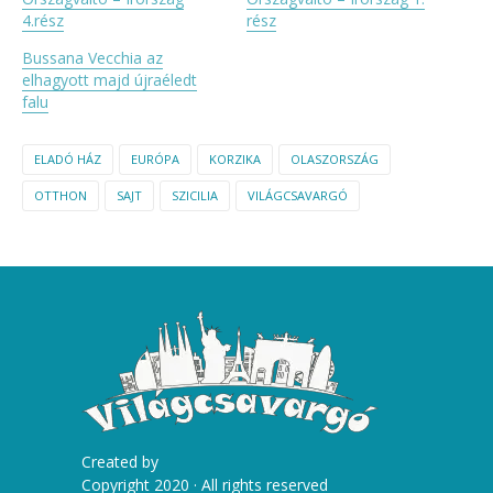
4.rész
rész
Bussana Vecchia az
elhagyott majd újraéledt
falu
ELADÓ HÁZ
EURÓPA
KORZIKA
OLASZORSZÁG
OTTHON
SAJT
SZICILIA
VILÁGCSAVARGÓ
Created by
Copyright 2020 · All rights reserved