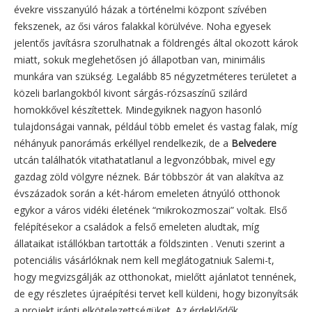
évekre visszanyúló házak a történelmi központ szívében
fekszenek, az ősi város falakkal körülvéve. Noha egyesek
jelentős javításra szorulhatnak a földrengés által okozott károk
miatt, sokuk meglehetősen jó állapotban van, minimális
munkára van szükség. Legalább 85 négyzetméteres területet a
közeli barlangokból kivont sárgás-rózsaszínű szilárd
homokkővel készítettek. Mindegyiknek nagyon hasonló
tulajdonságai vannak, például több emelet és vastag falak, míg
néhányuk panorámás erkéllyel rendelkezik, de a
Belvedere
utcán találhatók vitathatatlanul a legvonzóbbak, mivel egy
gazdag zöld völgyre néznek. Bár többször át van alakítva az
évszázadok során a két-három emeleten átnyúló otthonok
egykor a város vidéki életének “mikrokozmoszai” voltak. Első
felépítésekor a családok a felső emeleten aludtak, míg
állataikat istállókban tartották a földszinten . Venuti szerint a
potenciális vásárlóknak nem kell meglátogatniuk Salemi-t,
hogy megvizsgálják az otthonokat, mielőtt ajánlatot tennének,
de egy részletes újraépítési tervet kell küldeni, hogy bizonyítsák
a projekt iránti elkötelezettségüket. Az érdeklődők