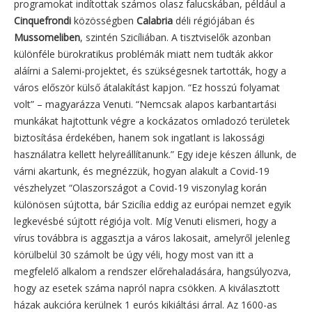
programokat indítottak számos olasz falucskában, például a
Cinquefrondi
közösségben
Calabria
déli régiójában és
Mussomeliben
, szintén Szicíliában. A tisztviselők azonban
különféle bürokratikus problémák miatt nem tudták akkor
aláírni a Salemi-projektet, és szükségesnek tartották, hogy a
város először külső átalakítást kapjon. “Ez hosszú folyamat
volt” – magyarázza Venuti. “Nemcsak alapos karbantartási
munkákat hajtottunk végre a kockázatos omladozó területek
biztosítása érdekében, hanem sok ingatlant is lakossági
használatra kellett helyreállítanunk.” Egy ideje készen állunk, de
várni akartunk, és megnézzük, hogyan alakult a Covid-19
vészhelyzet “Olaszországot a Covid-19 viszonylag korán
különösen sújtotta, bár Szicília eddig az európai nemzet egyik
legkevésbé sújtott régiója volt. Míg Venuti elismeri, hogy a
vírus továbbra is aggasztja a város lakosait, amelyről jelenleg
körülbelül 30 számolt be úgy véli, hogy most van itt a
megfelelő alkalom a rendszer előrehaladására, hangsúlyozva,
hogy az esetek száma napról napra csökken. A kiválasztott
házak aukcióra kerülnek 1 eurós kikiáltási árral. Az 1600-as