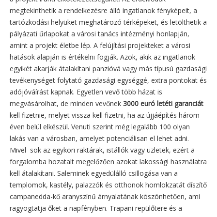
megtekinthetik a rendelkezésre álló ingatlanok fényképeit, a
tartózkodási helyüket meghatározó térképeket, és letölthetik a
pályázati űrlapokat a városi tanács intézményi honlapján,
amint a projekt életbe lép. A felújítási projekteket a városi
hatások alapján is értékelni fogják. Azok, akik az ingatlanok
egyikét akarják átalakítani panzióvá vagy más típusú gazdasági
tevékenységet folytató gazdasági egységgé, extra pontokat és
adójóváírást kapnak. Egyetlen vevő több házat is
megvásárolhat, de minden vevőnek
3000 euró letéti garanciát
kell fizetnie, melyet vissza kell fizetni, ha az újjáépítés három
éven belül elkészül. Venuti szerint még legalább 100 olyan
lakás van a városban, amelyet potenciálisan el lehet adni.
Mivel sok az egykori raktárak, istállók vagy üzletek, ezért a
forgalomba hozatalt megelőzően azokat lakossági használatra
kell átalakítani. Saleminek egyedülálló csillogása van a
templomok, kastély, palazzók és otthonok homlokzatát díszítő
campanedda-kő aranyszínű árnyalatának köszönhetően, ami
ragyogtatja őket a napfényben. Trapani repülőtere és a