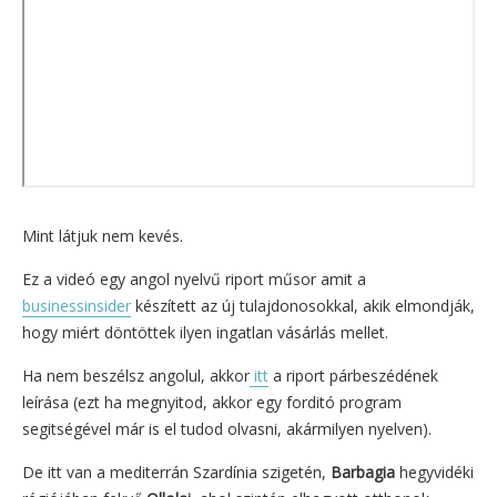
Mint látjuk nem kevés.
Ez a videó egy angol nyelvű riport műsor amit a
businessinsider
készített az új tulajdonosokkal, akik elmondják,
hogy miért döntöttek ilyen ingatlan vásárlás mellet.
Ha nem beszélsz angolul, akkor
itt
a riport párbeszédének
leírása (ezt ha megnyitod, akkor egy forditó program
segitségével már is el tudod olvasni, akármilyen nyelven).
De itt van a mediterrán Szardínia szigetén,
Barbagia
hegyvidéki