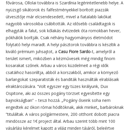
fővárosa, Ollolai továbbra is Szardínia legérintetlenebb helye. A
nyüzsgő sikátorok és falfestményekkel borított piazzák
útvesztője már elcsendesedett, mivel a fiatalabb lakókat
nagyobb városokba csábították. Az idősebb családtagok is
elhagyták a falut, sok kőlakás évtizedek óta romokban hever,
pókhálók borítják. Csak néhány hagyományos életmódot
folytató helyi maradt. A helyi pásztorok továbbra is készítik a
kiváló prémium juhsajtot, a
Casu Fiore Sardo
-t, amelyről a
terület ismert, miközben a kézművesek még mindig finom
kosarakat szőnek. Arbau a város küzdelmeit a régi idők
csatáihoz hasonlítja, abból a korszakból, amikor a környező
barlangokat szeparatisták és banditák használták elrablásaik
elraktározására. “Volt egyszer egy tüzes királyunk, Dux
Ospitone, aki az összes pogány törzset egyesítette egy
bajnokságban” – teszi hozzá. „Pogány őseink soha nem
engedtek az ókori római hódítóknak, akik minket„ barbároknak
”tituláltak. A város polgármestere, 200 otthont dobott piacra
mindössze az 1€ project által. Arbau szerint több mint 100
vásárlási kérelmet kapott a világ minden tájáról, beleértve