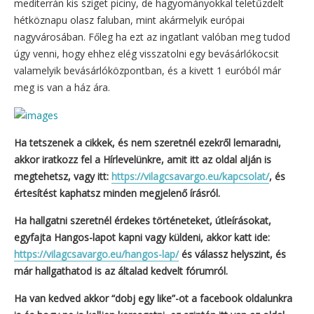
mediterrán kis sziget piciny, de hagyományokkal teletűzdelt
hétköznapu olasz faluban, mint akármelyik európai
nagyvárosában. Főleg ha ezt az ingatlant valóban meg tudod
úgy venni, hogy ehhez elég visszatolni egy bevásárlókocsit
valamelyik bevásárlóközpontban, és a kivett 1 euróból már
meg is van a ház ára.
Ha tetszenek a cikkek, és nem szeretnél ezekről lemaradni,
akkor iratkozz fel a Hírlevelünkre, amit itt az oldal alján is
megtehetsz, vagy itt:
https://vilagcsavargo.eu/kapcsolat/
, és
értesítést kaphatsz minden megjelenő írásról.
Ha hallgatni szeretnél érdekes történeteket, útleírásokat,
egyfajta Hangos-lapot kapni vagy küldeni, akkor katt ide:
https://vilagcsavargo.eu/hangos-lap/
és válassz helyszint, és
már hallgathatod is az általad kedvelt fórumról.
Ha van kedved akkor “dobj egy like”-ot a facebook oldalunkra