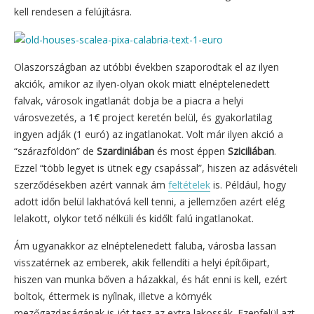
kell rendesen a felújításra.
Olaszországban az utóbbi években szaporodtak el az ilyen
akciók, amikor az ilyen-olyan okok miatt elnéptelenedett
falvak, városok ingatlanát dobja be a piacra a helyi
városvezetés, a 1€ project keretén belül, és gyakorlatilag
ingyen adják (1 euró) az ingatlanokat. Volt már ilyen akció a
“szárazföldön” de
Szardiniában
és most éppen
Sziciliában
.
Ezzel “több legyet is ütnek egy csapással”, hiszen az adásvételi
szerződésekben azért vannak ám
feltételek
is. Például, hogy
adott időn belül lakhatóvá kell tenni, a jellemzően azért elég
lelakott, olykor tető nélküli és kidőlt falú ingatlanokat.
Ám ugyanakkor az elnéptelenedett faluba, városba lassan
visszatérnek az emberek, akik fellendíti a helyi építőipart,
hiszen van munka bőven a házakkal, és hát enni is kell, ezért
boltok, éttermek is nyílnak, illetve a környék
mezőgazdaságának is jót tesz az extra lakossák. Ezenfelül azt