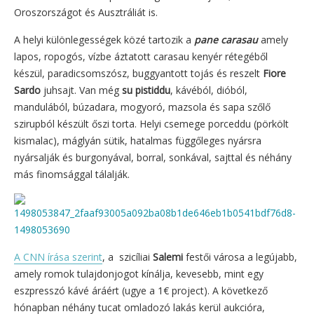
Oroszországot és Ausztráliát is.
A helyi különlegességek közé tartozik a
pane carasau
amely
lapos, ropogós, vízbe áztatott carasau kenyér rétegéből
készül, paradicsomszósz, buggyantott tojás és reszelt
Fiore
Sardo
juhsajt. Van még
su pistiddu
, kávéból, dióból,
mandulából, búzadara, mogyoró, mazsola és sapa szőlő
szirupból készült őszi torta. Helyi csemege porceddu (pörkölt
kismalac), máglyán sütik, hatalmas függőleges nyársra
nyársalják és burgonyával, borral, sonkával, sajttal és néhány
más finomsággal tálalják.
A CNN írása szerint
, a szicíliai
Salemi
festői városa a legújabb,
amely romok tulajdonjogot kínálja, kevesebb, mint egy
eszpresszó kávé áráért (ugye a 1€ project). A következő
hónapban néhány tucat omladozó lakás kerül aukcióra,