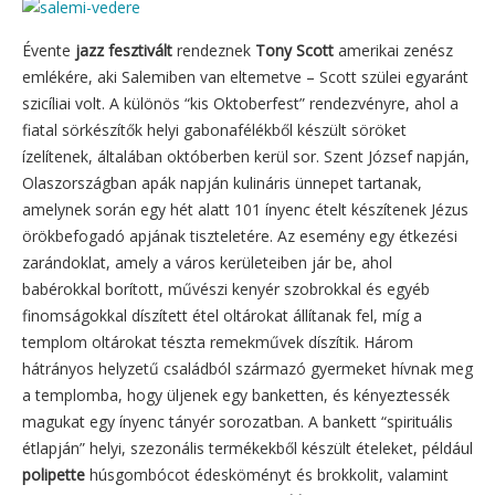
Évente
jazz fesztivált
rendeznek
Tony Scott
amerikai zenész
emlékére, aki Salemiben van eltemetve – Scott szülei egyaránt
szicíliai volt. A különös “kis Oktoberfest” rendezvényre, ahol a
fiatal sörkészítők helyi gabonafélékből készült söröket
ízelítenek, általában októberben kerül sor. Szent József napján,
Olaszországban apák napján kulináris ünnepet tartanak,
amelynek során egy hét alatt 101 ínyenc ételt készítenek Jézus
örökbefogadó apjának tiszteletére. Az esemény egy étkezési
zarándoklat, amely a város kerületeiben jár be, ahol
babérokkal borított, művészi kenyér szobrokkal és egyéb
finomságokkal díszített étel oltárokat állítanak fel, míg a
templom oltárokat tészta remekművek díszítik. Három
hátrányos helyzetű családból származó gyermeket hívnak meg
a templomba, hogy üljenek egy banketten, és kényeztessék
magukat egy ínyenc tányér sorozatban. A bankett “spirituális
étlapján” helyi, szezonális termékekből készült ételeket, például
polipette
húsgombócot édesköményt és brokkolit, valamint