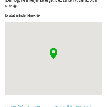
is,és hogy ne is kelljen keresgetni, ez szintén itt van az oldal
alján 😀
Jó utat mindenkinek 😀
Országváltó – Írország
Országváltó – Írország 1.