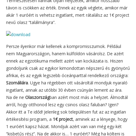
Természetesen vannak olyan helyzetek, amikor hosszabb
távon is csökken az érték. Ennek az egyik véglete, amikor már
akár 1 euróért is vehetsz ingatlant, mert rátalálsz az 1€ project
nevű olasz “találmányra”.
Persze ilyenkor már kellenek a kompromisszumok. Például
nem Magyarországon, hanem külföldön vásárolsz. De azért
ennek az egzotikuma mellett azért van kockázata is. Hiszen
gondoljunk csak az egykor kimondottan népszerű és gyönyörű
afrikai, és az egyik legszebb óceánparttal rendelkező országra:
Szomáliára
. Ugye ha régebben ott vásároltál mondjuk nyaraló
ingatlant, annak az utóbbi 30 évben csúnyán lement az ára.
Na de ne
Olaszország
ban azért most más a helyzet. Álmodtál
arról, hogy otthonod lesz egy csinos olasz faluban? Igen?
Akkor itt a Te időd! Jelenleg sok településen fut az az ingatlan
értékesítési program, a
1€ project
, aminek az a lényege, hogy
1 euróért kapsz házat. Mondjuk azért van van még egy-két
“kisbetűs rész”. Na de akkor is… 1 euróért? Még ha költeni is