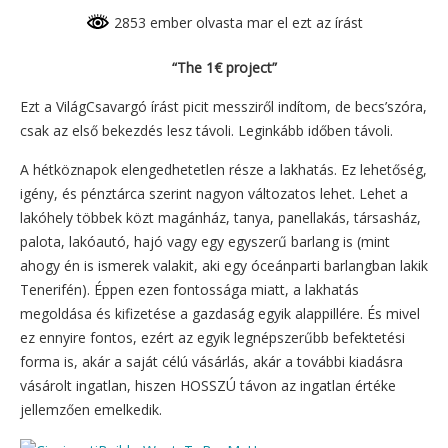
2853 ember olvasta mar el ezt az írást
“The 1€ project”
Ezt a VilágCsavargó írást picit messziről indítom, de becs’szóra,
csak az első bekezdés lesz távoli. Leginkább időben távoli.
A hétköznapok elengedhetetlen része a lakhatás. Ez lehetőség,
igény, és pénztárca szerint nagyon változatos lehet. Lehet a
lakóhely többek közt magánház, tanya, panellakás, társasház,
palota, lakóautó, hajó vagy egy egyszerű barlang is (mint
ahogy én is ismerek valakit, aki egy óceánparti barlangban lakik
Tenerifén). Éppen ezen fontossága miatt, a lakhatás
megoldása és kifizetése a gazdaság egyik alappillére. És mivel
ez ennyire fontos, ezért az egyik legnépszerűbb befektetési
forma is, akár a saját célú vásárlás, akár a további kiadásra
vásárolt ingatlan, hiszen HOSSZÚ távon az ingatlan értéke
jellemzően emelkedik.