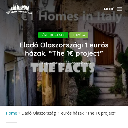
MENÜ
-ÉRDEKESSÉGEK
EURÓPA
Eladó Olaszországi 1 eurós
házak. “The 1€ project”
Világcsavargó
11 perc olvasás
Home
»
Eladó Olaszországi 1 eurós házak. “The 1€ project”