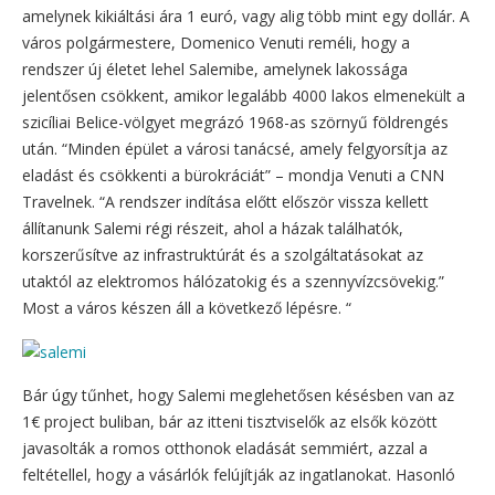
amelynek kikiáltási ára 1 euró, vagy alig több mint egy dollár. A
város polgármestere, Domenico Venuti reméli, hogy a
rendszer új életet lehel Salemibe, amelynek lakossága
jelentősen csökkent, amikor legalább 4000 lakos elmenekült a
szicíliai Belice-völgyet megrázó 1968-as szörnyű földrengés
után. “Minden épület a városi tanácsé, amely felgyorsítja az
eladást és csökkenti a bürokráciát” – mondja Venuti a CNN
Travelnek. “A rendszer indítása előtt először vissza kellett
állítanunk Salemi régi részeit, ahol a házak találhatók,
korszerűsítve az infrastruktúrát és a szolgáltatásokat az
utaktól az elektromos hálózatokig és a szennyvízcsövekig.”
Most a város készen áll a következő lépésre. “
Bár úgy tűnhet, hogy Salemi meglehetősen késésben van az
1€ project buliban, bár az itteni tisztviselők az elsők között
javasolták a romos otthonok eladását semmiért, azzal a
feltétellel, hogy a vásárlók felújítják az ingatlanokat. Hasonló