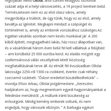
régiójában fekvő
Ollolai
, ahol szintén elhagyott otthonok
százait adja el a helyi városvezetés, a 1€ project keretein belül.
Természetesen nem ez az első olasz város, amely
megpróbálja a trükköt, de úgy tűnik, hogy ez az első, amely
beváltja az ígéretet. Megkapni mindazt a szépséget és
történelmet is, amely az emberek vonzásához szükséges.Az
ingatlan vásárlás azonban nem kevés munkával jár. A 200
kőből épített, megragadható lakás, ház rossz állapotban van,
és a vásárlóknak három éven belül fel kell vállalniuk a felújítást
– ami körülbelül 25 000 euróba kerül. Az eladás mögött egy
szellemvárossá válás veszélyének kitett közösség
megfiatalításának terve áll. Az elmúlt fél évszázadban Ollolai
lakossága 2250-ről 1300-ra csökkent, évente csak néhány
csecsemő született. “Őskori eredettel büszkélkedhetünk” –
mondja Efisio Arbau, Ollolai polgármestere. „Keresztes
hadjáratom az, hogy megmentsem egyedi hagyományainkat a
feledésbe merüléstől. „A múltunk iránti büszkeség az
erősségünk. Mindig kemény emberek voltunk, és nem
engedjük, hogy városunk eltűnjön. ” A Barbagia egykori