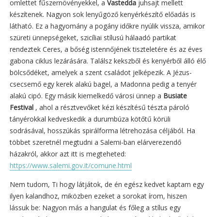
omlettet fűszernövényekkel, a
Vastedda
juhsajt mellett
készítenek. Nagyon sok lenyűgöző kenyérkészítő előadás is
látható. Ez a hagyomány a pogány időkre nyúlik vissza, amikor
szüreti ünnepségeket, szicíliai stílusú hálaadó partikat
rendeztek Ceres, a bőség istennőjének tiszteletére és az éves
gabona ciklus lezárására. Találsz kekszből és kenyérből álló élő
bölcsődéket, amelyek a szent családot jelképezik. A Jézus-
csecsemő egy kerek alakú bagel, a Madonna pedig a tenyér
alakú cipó. Egy másik kiemelkedő városi ünnep a
Busiate
Festival
, ahol a résztvevőket kézi készítésű tészta pároló
tányérokkal kedveskedik a durumbúza kötőtű körüli
sodrásával, hosszúkás spirálforma létrehozása céljából. Ha
többet szeretnél megtudni a Salemi-ban elárverezendő
házakról, akkor azt itt is megteheted:
https://www.salemi.gov.it/comune.html
Nem tudom, Ti hogy látjátok, de én egész kedvet kaptam egy
ilyen kalandhoz, miközben ezeket a sorokat írom, hiszen
lássuk be: Nagyon más a hangulat és főleg a stílus egy