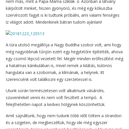
nem más, mint a Papa-Mama sziklák ☺ Azonban a látvány
kárpótolt minket, hiszen gyönyörű, és még egy kókuszba
szervírozott fagyit is ki tudtunk próbálni, ami valami fenséges
íz világot adott. Mindenkinek bátran tudom ajánlani!
A túra utolsó megállója a Nagy Buddha szobor volt, ami hogy
még nagyobbnak tűnjön ezért egy hegytetőre építették, ahova
egy csomó lépcső vezetett fel. Megér minden erőfeszítést még
a hatalmas kánikulában is, mivel remek a kilátás, különös
hangulata van a szobornak, a klímának, a helynek. Itt
szerencsénk volt találkozni egy szerzetessel is.
Utunk során természetesen volt alkalmunk vásárolni,
szuveníreket venni és nem volt feszített a tempó. A
felejthetetlen napot a kedves hölgynek köszönhettük.
Amit sajnáltunk, hogy nem tudunk több időt tölteni a strandon
és a szigeten, de megbeszéltük, hogy ide még egyszer