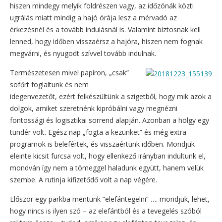
hiszen mindegy melyik földrészen vagy, az időzónák közti
ugrálás miatt mindig a hajó órája lesz a mérvadó az
érkezésnél és a tovább indulásnál is. Valamint biztosnak kell
lenned, hogy időben visszaérsz a hajóra, hiszen nem fognak
megvárni, és nyugodt szívvel tovább indulnak.
Természetesen mivel papíron, „csak”
sofőrt foglaltunk és nem
idegenvezetőt, ezért felkészültünk a szigetből, hogy mik azok a
dolgok, amiket szeretnénk kipróbálni vagy megnézni
fontossági és logisztikai sorrend alapján. Azonban a hölgy egy
tündér volt. Egész nap „fogta a kezünket” és még extra
programok is belefértek, és visszaértünk időben. Mondjuk
eleinte kicsit furcsa volt, hogy ellenkező irányban indultunk el,
mondván így nem a tömeggel haladunk együtt, hanem velük
szembe. A rutinja kifizetődő volt a nap végére.
Először egy parkba mentünk “elefántegelni” …. mondjuk, lehet,
hogy nincs is ilyen szó – az elefántból és a tevegelés szóból