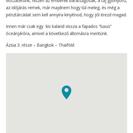
visszatérünk, hiszen az emberek barátságosak, a táj gyönyörű,
az időjárás remek, már majdnem hogy túl meleg, és még a
pénztárcádat sem kell annyira kinyitnod, hogy jól érezd magad.
Innen már csak egy kis kaland vissza a fapados “luxus”
óceánjáróra, amivel a következő állomásra mentünk.
Ázsia 3. része – Bangkok – Thaiföld