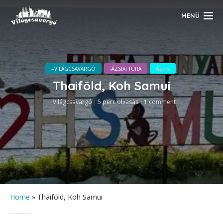
MENÜ
--VILÁGCSAVARGÓ
-ÁZSIAI TÚRA
ÁZSIA
Thaiföld, Koh Samui
Világcsavargó
5 perc olvasás
1 comment
Home
»
Thaiföld, Koh Samui