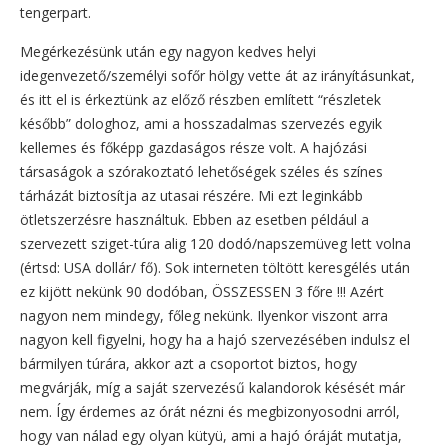
tengerpart.
Megérkezésünk után egy nagyon kedves helyi
idegenvezető/személyi sofőr hölgy vette át az irányításunkat,
és itt el is érkeztünk az előző részben említett “részletek
később” dologhoz, ami a hosszadalmas szervezés egyik
kellemes és főképp gazdaságos része volt. A hajózási
társaságok a szórakoztató lehetőségek széles és színes
tárházát biztosítja az utasai részére. Mi ezt leginkább
ötletszerzésre használtuk. Ebben az esetben például a
szervezett sziget-túra alig 120 dodó/napszemüveg lett volna
(értsd: USA dollár/ fő). Sok interneten töltött keresgélés után
ez kijött nekünk 90 dodóban, ÖSSZESSEN 3 főre !!! Azért
nagyon nem mindegy, főleg nekünk. Ilyenkor viszont arra
nagyon kell figyelni, hogy ha a hajó szervezésében indulsz el
bármilyen túrára, akkor azt a csoportot biztos, hogy
megvárják, míg a saját szervezésű kalandorok késését már
nem. Így érdemes az órát nézni és megbizonyosodni arról,
hogy van nálad egy olyan kütyü, ami a hajó óráját mutatja,