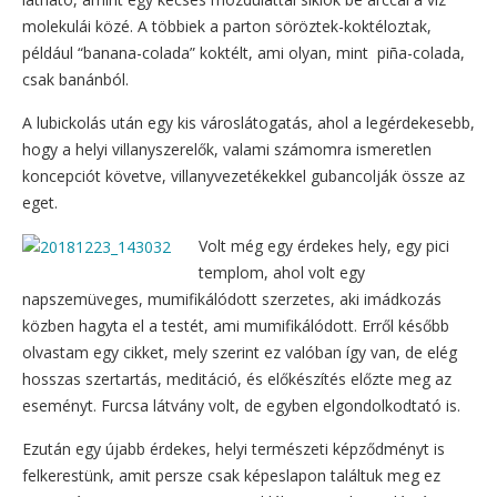
molekulái közé. A többiek a parton söröztek-koktéloztak,
például “banana-colada” koktélt, ami olyan, mint piña-colada,
csak banánból.
A lubickolás után egy kis városlátogatás, ahol a legérdekesebb,
hogy a helyi villanyszerelők, valami számomra ismeretlen
koncepciót követve, villanyvezetékekkel gubancolják össze az
eget.
Volt még egy érdekes hely, egy pici
templom, ahol volt egy
napszemüveges, mumifikálódott szerzetes, aki imádkozás
közben hagyta el a testét, ami mumifikálódott. Erről később
olvastam egy cikket, mely szerint ez valóban így van, de elég
hosszas szertartás, meditáció, és előkészítés előzte meg az
eseményt. Furcsa látvány volt, de egyben elgondolkodtató is.
Ezután egy újabb érdekes, helyi természeti képződményt is
felkerestünk, amit persze csak képeslapon találtuk meg ez