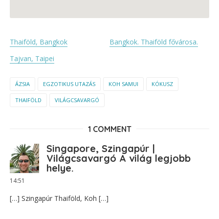
Thaiföld, Bangkok
Bangkok. Thaiföld fővárosa.
Tajvan, Taipei
ÁZSIA
EGZOTIKUS UTAZÁS
KOH SAMUI
KÓKUSZ
THAIFÖLD
VILÁGCSAVARGÓ
1 COMMENT
Singapore, Szingapúr |
Világcsavargó A világ legjobb
helye.
14:51
[…] Szingapúr Thaiföld, Koh […]