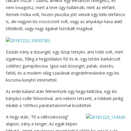
raktam össze – tudod, amikor egy elefánton tevegelsz, és
nem lovagolsz, mert a teve úgy hullámzik, mint az elefánt.
Remek móka volt, hiszen pluszba jött velünk egy bébi elefáncsi
is, aki nagyon kis rosszcsont volt, vagy az anyukája hasa alatt
téblábolt, vagy nagy ágakat húrcibált magával.
Ezután irány a dzsungel, egy dzsip tetején, ami több volt, mint
izgalmas, főleg a hegyoldalon föl és le, egy tetőre barkácsolt
székhez gumipókozva. Igazi vad dzsungel, patak, vízesés,
fahíd, és a modern világ szavának engedelmeskedve egy kis
kocsma-kunyhó internettel.
Az erdei kaland után felmentünk egy hegyi kilátóba, egy kis
bányász-csille felvonóval, ami nekem tetszett, a többiek pedig
inkább a 100%os páratartalommal küzdöttek.
A hegy után, “fő a változatosság”
alapon, irány a tenger. Az egyik képen
látható, amint egy kecses mozdulattal siklók be arccal a víz