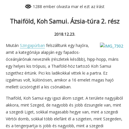
1288 ember olvasta mar el ezt az írást
Thaiföld, Koh Samui. Ázsia-túra 2. rész
2018.12.23.
Miután
Szingapúrban
felszálltunk egy hajóra,
amit a kategóriája alapján egy fapados-
óceánjárónak neveznék (részletek később), hipp-hopp, máris
egy helyes kis trópusi, a Thaiföld-höz tartozó Koh Samui
szigethez értünk. Pici kis ladikokkal vittek ki a partra. Ez
izgalmas volt, különösen, amikor a 16 emelet magas hajó
mellett ücsörögtél a kis csónakban.
Thaiföld, Koh Samui egy igazi álom sziget. A területe nagyjából
akkora, mint Szeged, de nagyobb és jobb dzsungele van, mint
a szegedi Liget, sokkal magasabb hegye van, mint a szegedi
Vértói domb, sokkal több elefánt él a szigeten, mint Szegeden,
és a tengerpartja is jobb és nagyobb, mint a szegedi