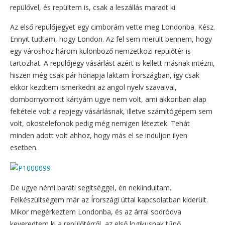
repülővel, és repültem is, csak a leszállás maradt ki.
Az első repülőjegyet egy cimborám vette meg Londonba. Kész.
Ennyit tudtam, hogy London. Az fel sem merült bennem, hogy
egy városhoz három különböző nemzetközi repülőtér is
tartozhat. A repülőjegy vásárlást azért is kellett másnak intézni,
hiszen még csak pár hónapja laktam Írországban, így csak
ekkor kezdtem ismerkedni az angol nyelv szavaival,
dombornyomott kártyám ugye nem volt, ami akkoriban alap
feltétele volt a repjegy vásárlásnak, illetve számítógépem sem
volt, okostelefonok pedig még nemigen léteztek. Tehát
minden adott volt ahhoz, hogy más el se induljon ilyen
esetben.
De ugye némi baráti segítséggel, én nekiindultam.
Felkészültségem már az Írországi úttal kapcsolatban kiderült.
Mikor megérkeztem Londonba, és az árral sodródva
keveredtem ki a repülőtérről, az első logikusnak tűnő