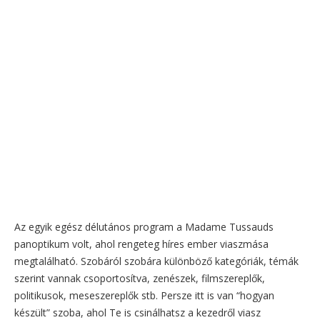
Az egyik egész délutános program a Madame Tussauds
panoptikum volt, ahol rengeteg híres ember viaszmása
megtalálható. Szobáról szobára különböző kategóriák, témák
szerint vannak csoportosítva, zenészek, filmszereplők,
politikusok, meseszereplők stb. Persze itt is van “hogyan
készült” szoba, ahol Te is csinálhatsz a kezedről viasz