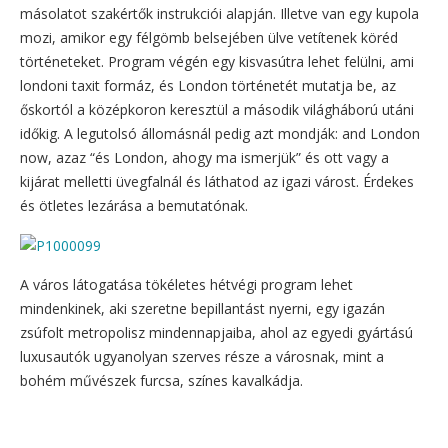
másolatot szakértők instrukciói alapján. Illetve van egy kupola
mozi, amikor egy félgömb belsejében ülve vetítenek köréd
történeteket. Program végén egy kisvasútra lehet felülni, ami
londoni taxit formáz, és London történetét mutatja be, az
őskortól a középkoron keresztül a második világháború utáni
időkig. A legutolsó állomásnál pedig azt mondják: and London
now, azaz “és London, ahogy ma ismerjük” és ott vagy a
kijárat melletti üvegfalnál és láthatod az igazi várost. Érdekes
és ötletes lezárása a bemutatónak.
A város látogatása tökéletes hétvégi program lehet
mindenkinek, aki szeretne bepillantást nyerni, egy igazán
zsúfolt metropolisz mindennapjaiba, ahol az egyedi gyártású
luxusautók ugyanolyan szerves része a városnak, mint a
bohém művészek furcsa, színes kavalkádja.