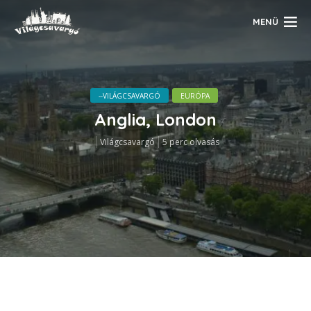
MENÜ
--VILÁGCSAVARGÓ
EURÓPA
Anglia, London
Világcsavargó
5 perc olvasás