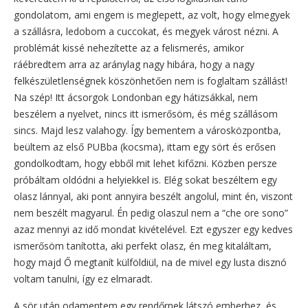
gondolatom, ami engem is meglepett, az volt, hogy elmegyek
a szállásra, ledobom a cuccokat, és megyek várost nézni. A
problémát kissé nehezítette az a felismerés, amikor
ráébredtem arra az aránylag nagy hibára, hogy a nagy
felkészületlenségnek köszönhetően nem is foglaltam szállást!
Na szép! Itt ácsorgok Londonban egy hátizsákkal, nem
beszélem a nyelvet, nincs itt ismerősöm, és még szállásom
sincs. Majd lesz valahogy. Így bementem a városközpontba,
beültem az első PUBba (kocsma), ittam egy sört és erősen
gondolkodtam, hogy ebből mit lehet kifőzni. Közben persze
próbáltam oldódni a helyiekkel is. Elég sokat beszéltem egy
olasz lánnyal, aki pont annyira beszélt angolul, mint én, viszont
nem beszélt magyarul. Én pedig olaszul nem a “che ore sono”
azaz mennyi az idő mondat kivételével. Ezt egyszer egy kedves
ismerősöm tanította, aki perfekt olasz, én meg kitaláltam,
hogy majd Ő megtanít külföldiül, na de mivel egy lusta disznó
voltam tanulni, így ez elmaradt.
A sör után odamentem egy rendőrnek látszó emberhez, és