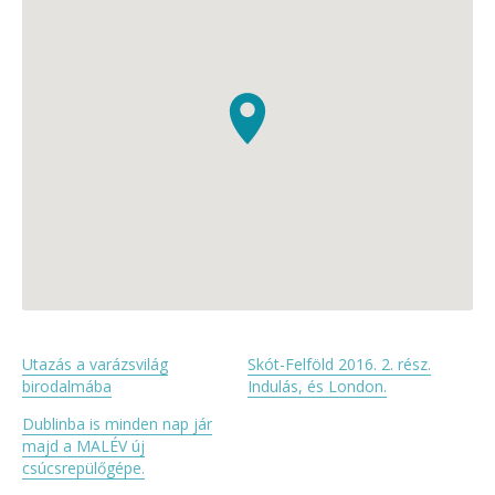
Utazás a varázsvilág
Skót-Felföld 2016. 2. rész.
birodalmába
Indulás, és London.
Dublinba is minden nap jár
majd a MALÉV új
csúcsrepülőgépe.