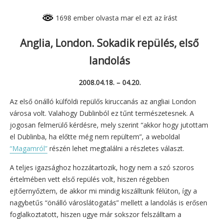
1698 ember olvasta mar el ezt az írást
Anglia, London. Sokadik repülés, első
landolás
2008.04.18. – 04.20.
Az első önálló külföldi repülős kiruccanás az angliai London
városa volt. Valahogy Dublinból ez tűnt természetesnek. A
jogosan felmerülő kérdésre, mely szerint “akkor hogy jutottam
el Dublinba, ha előtte még nem repültem”, a weboldal
“Magamról”
részén lehet megtalálni a részletes választ.
A teljes igazsághoz hozzátartozik, hogy nem a szó szoros
értelmében vett első repülés volt, hiszen régebben
ejtőernyőztem, de akkor mi mindig kiszálltunk félúton, így a
nagybetűs “önálló városlátogatás” mellett a landolás is erősen
foglalkoztatott, hiszen ugye már sokszor felszálltam a