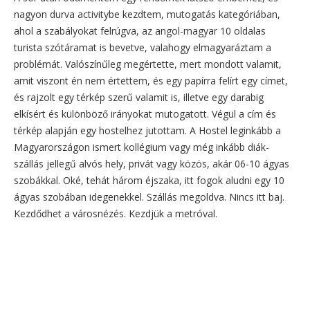
nagyon durva activitybe kezdtem, mutogatás kategóriában,
ahol a szabályokat felrúgva, az angol-magyar 10 oldalas
turista szótáramat is bevetve, valahogy elmagyaráztam a
problémát. Valószínűleg megértette, mert mondott valamit,
amit viszont én nem értettem, és egy papírra felírt egy címet,
és rajzolt egy térkép szerű valamit is, illetve egy darabig
elkísért és különböző irányokat mutogatott. Végül a cím és
térkép alapján egy hostelhez jutottam. A Hostel leginkább a
Magyarországon ismert kollégium vagy még inkább diák-
szállás jellegű alvós hely, privát vagy közös, akár 06-10 ágyas
szobákkal. Oké, tehát három éjszaka, itt fogok aludni egy 10
ágyas szobában idegenekkel. Szállás megoldva. Nincs itt baj.
Kezdődhet a városnézés. Kezdjük a metróval.