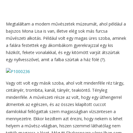
Megtaláltam a modern művészetek múzeumát, ahol például a
bajszos Mona Lisa is van, illetve elég sok más furcsa
művészeti alkotás. Például volt egy magas üres szoba, aminek
a falára festettek egy ákombákom gyerekrajzzal egy kis
házikót, fekete vonalakkal, és egy kitömött varjút átszúrtak
egy nyílvesszővel, amit a falba szúrtak a ház fölé (?).
Vagy ott volt egy másik szoba, ahol volt mindenféle réz tárgy,
cintányér, trombita, kanál, tányér, teakiöntő. Tényleg
mindenféle. A művészeti része az volt, hogy egy úthengerrel
átmentek az egészen, és az összes kilapított cuccot
damilokkal fellógattak szem magasságban vízszintesen a
mennyezetre. Ekkor kezdtem azt érezni, hogy nekem is lehet
helyem a művész-világban, hiszen szemmel láthatólag nem
tették magasra a lécet. Még itt Shakespeare városában sem,