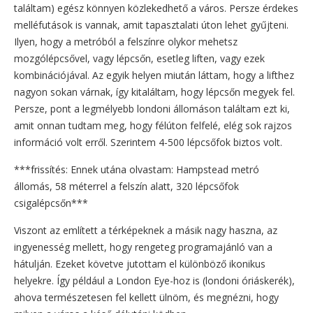
találtam) egész könnyen közlekedhető a város. Persze érdekes
melléfutások is vannak, amit tapasztalati úton lehet gyűjteni.
Ilyen, hogy a metróból a felszínre olykor mehetsz
mozgólépcsővel, vagy lépcsőn, esetleg liften, vagy ezek
kombinációjával. Az egyik helyen miután láttam, hogy a lifthez
nagyon sokan várnak, így kitaláltam, hogy lépcsőn megyek fel.
Persze, pont a legmélyebb londoni állomáson találtam ezt ki,
amit onnan tudtam meg, hogy félúton felfelé, elég sok rajzos
információ volt erről. Szerintem 4-500 lépcsőfok biztos volt.
***frissítés: Ennek utána olvastam: Hampstead metró
állomás, 58 méterrel a felszín alatt, 320 lépcsőfok
csigalépcsőn***
Viszont az említett a térképeknek a másik nagy haszna, az
ingyenesség mellett, hogy rengeteg programajánló van a
hátulján. Ezeket követve jutottam el különböző ikonikus
helyekre. Így például a London Eye-hoz is (londoni óriáskerék),
ahova természetesen fel kellett ülnöm, és megnézni, hogy