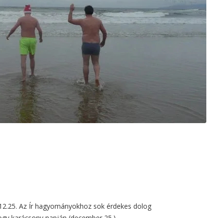
7.12.25. Az Ír hagyományokhoz sok érdekes dolog
 hogy karácsony napján (december 25.)