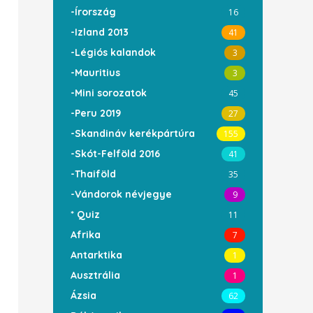
-Írország
16
-Izland 2013
41
-Légiós kalandok
3
-Mauritius
3
-Mini sorozatok
45
-Peru 2019
27
-Skandináv kerékpártúra
155
-Skót-Felföld 2016
41
-Thaiföld
35
-Vándorok névjegye
9
* Quiz
11
Afrika
7
Antarktika
1
Ausztrália
1
Ázsia
62