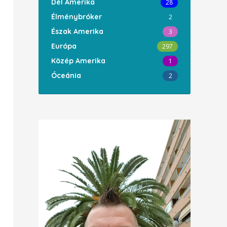
Dél Amerika
28
Élménybróker
2
Észak Amerika
3
Európa
297
Közép Amerika
1
Óceánia
2