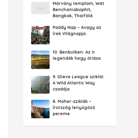
Márvány templom, Wat
Benchamabophit,
Bangkok, Thaiföld.
Paddy Nap – Avagy az
Írek Világnapja.
10. Benbulben: Az ír
legendák hegy óriása
9. Slieve League sziklái:
A Wild Atlantic Way
csodája
8. Moher-sziklák –
Írország lenyűgöző
pereme