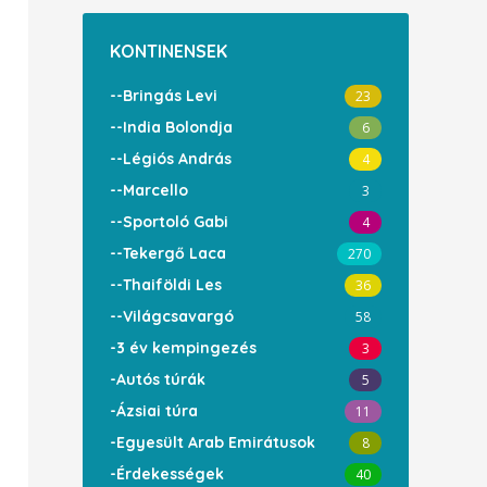
KONTINENSEK
--Bringás Levi
23
--India Bolondja
6
--Légiós András
4
--Marcello
3
--Sportoló Gabi
4
--Tekergő Laca
270
--Thaiföldi Les
36
--Világcsavargó
58
-3 év kempingezés
3
-Autós túrák
5
-Ázsiai túra
11
-Egyesült Arab Emirátusok
8
-Érdekességek
40