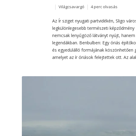
Világcsavargó
4 perc olvasás
Az Ír sziget nyugati partvidékén, Sligo vár
legkülönlegesebb természeti képződmény a
nemcsak lenyűgöző látványt nyújt, hanem 
legendákban. Benbulben: Egy óriás építőko
és egyedülálló formájának köszönhetően gy
amelyet az ír óriások felejtettek ott. Az a