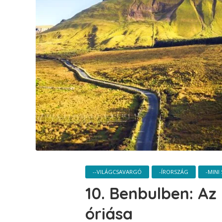
--VILÁGCSAVARGÓ
-ÍRORSZÁG
-MINI
10. Benbulben: Az
óriása