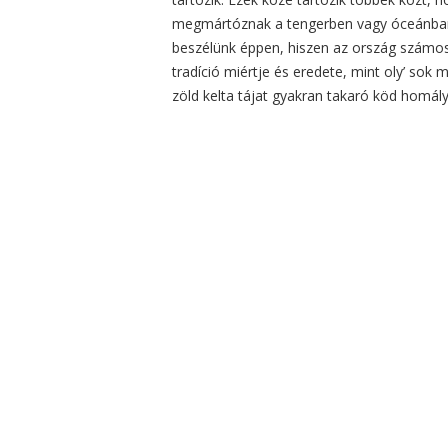
megmártóznak a tengerben vagy óceánban. 
beszélünk éppen, hiszen az ország számo
tradíció miértje és eredete, mint oly’ so
zöld kelta tájat gyakran takaró köd homály