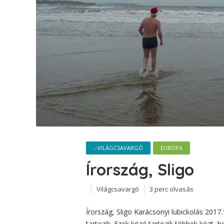
--VILÁGCSAVARGÓ
EURÓPA
Írország, Sligo
Világcsavargó
3 perc olvasás
Írország, Sligo Karácsonyi lubickolás 201
tartozik. Ezek közé tartozik többek közt,