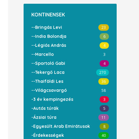
KONTINENSEK
--Bringás Levi
23
--India Bolondja
6
--Légiós András
4
--Marcello
3
--Sportoló Gabi
4
--Tekergő Laca
270
--Thaiföldi Les
36
--Világcsavargó
58
-3 év kempingezés
3
-Autós túrák
5
-Ázsiai túra
11
-Egyesült Arab Emirátusok
8
-Érdekességek
40