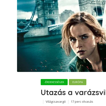
-ÉRDEKESSÉGEK
EURÓPA
Utazás a varázsv
Világcsavargó
17 perc olvasás