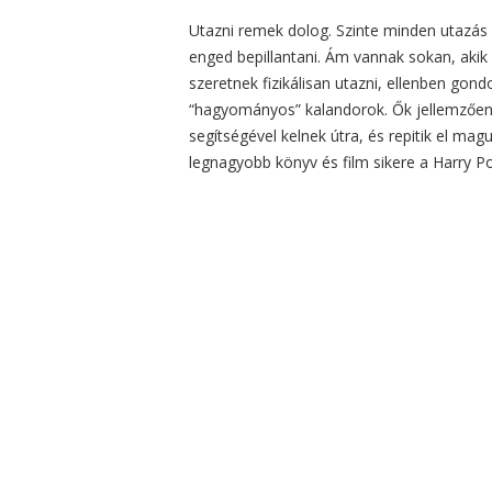
Utazni remek dolog. Szinte minden utazás e
enged bepillantani. Ám vannak sokan, akik
szeretnek fizikálisan utazni, ellenben gon
“hagyományos” kalandorok. Ők jellemzően
segítségével kelnek útra, és repitik el ma
legnagyobb könyv és film sikere a Harry Po