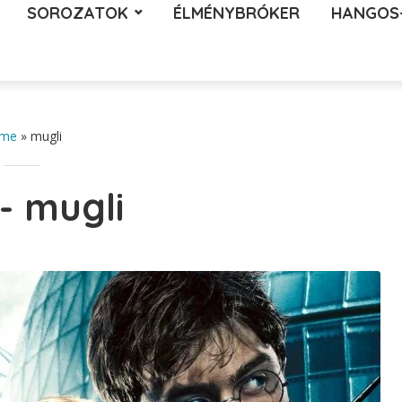
SOROZATOK
ÉLMÉNYBRÓKER
HANGOS
me
»
mugli
- mugli