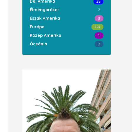
Dél Amerika
28
Élménybróker
2
Észak Amerika
3
Európa
297
Közép Amerika
1
Óceánia
2