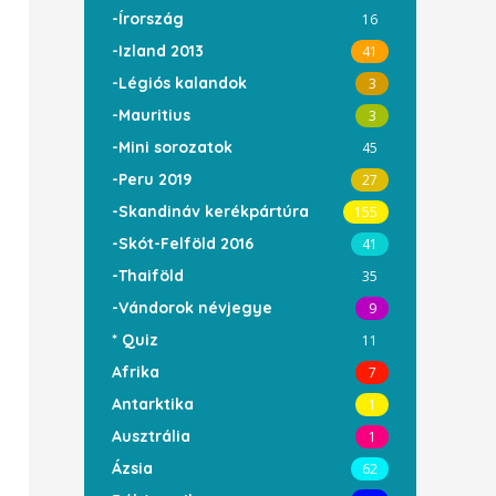
-Írország
16
-Izland 2013
41
-Légiós kalandok
3
-Mauritius
3
-Mini sorozatok
45
-Peru 2019
27
-Skandináv kerékpártúra
155
-Skót-Felföld 2016
41
-Thaiföld
35
-Vándorok névjegye
9
* Quiz
11
Afrika
7
Antarktika
1
Ausztrália
1
Ázsia
62