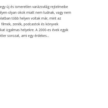
gy új és ismeretlen varázsvilág rejtelmeibe
 ilyen-olyan okok miatt nem tudnak, vagy nem
dolatban több helyen voltak már, mint az
 filmek, zenék, podcastok és könyvek
gukat izgalmas helyekre. A 2000-es évek egyik
tter sorozat, ami egy érdekes...