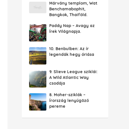
Márvány templom, Wat
Benchamabophit,
Bangkok, Thaiföld.
Paddy Nap – Avagy az
Írek Világnapja.
10. Benbulben: Az ír
legendák hegy óriása
9. Slieve League sziklái:
A Wild Atlantic Way
csodája
8. Moher-sziklák –
Írország lenyűgöző
pereme