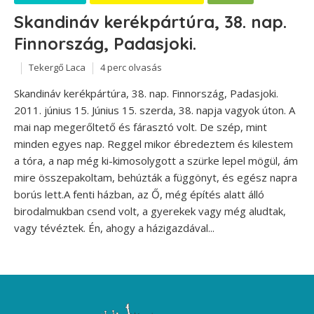
Skandináv kerékpártúra, 38. nap.
Finnország, Padasjoki.
Tekergő Laca
4 perc olvasás
Skandináv kerékpártúra, 38. nap. Finnország, Padasjoki.
2011. június 15. Június 15. szerda, 38. napja vagyok úton. A
mai nap megerőltető és fárasztó volt. De szép, mint
minden egyes nap. Reggel mikor ébredeztem és kilestem
a tóra, a nap még ki-kimosolygott a szürke lepel mögül, ám
mire összepakoltam, behúzták a függönyt, és egész napra
borús lett.A fenti házban, az Ő, még építés alatt álló
birodalmukban csend volt, a gyerekek vagy még aludtak,
vagy tévéztek. Én, ahogy a házigazdával...