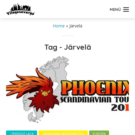
MENÜ
Home
»
Järvelä
Tag - Järvelä
--TEKERGŐ LACA
-SKANDINÁV KERÉKPÁRTÚRA
EURÓPA