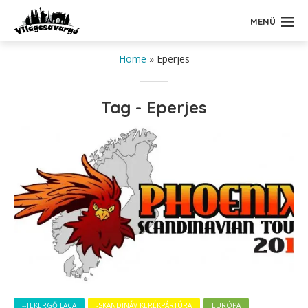
MENÜ
Home
»
Eperjes
Tag - Eperjes
--TEKERGŐ LACA
-SKANDINÁV KERÉKPÁRTÚRA
EURÓPA