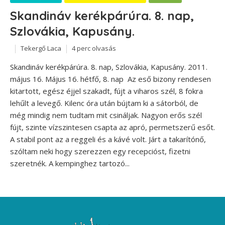
Skandináv kerékpárúra. 8. nap,
Szlovákia, Kapusány.
Tekergő Laca
4 perc olvasás
Skandináv kerékpárúra. 8. nap, Szlovákia, Kapusány. 2011.
május 16. Május 16. hétfő, 8. nap Az eső bizony rendesen
kitartott, egész éjjel szakadt, fújt a viharos szél, 8 fokra
lehűlt a levegő. Kilenc óra után bújtam ki a sátorból, de
még mindig nem tudtam mit csináljak. Nagyon erős szél
fújt, szinte vízszintesen csapta az apró, permetszerű esőt.
A stabil pont az a reggeli és a kávé volt. Járt a takarítónő,
szóltam neki hogy szerezzen egy recepcióst, fizetni
szeretnék. A kempinghez tartozó...