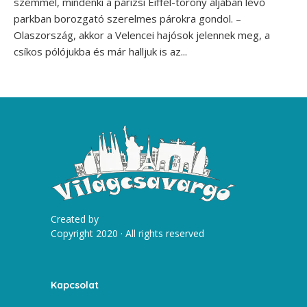
szemmel, mindenki a párizsi Eiffel-torony aljában lévő
parkban borozgató szerelmes párokra gondol. –
Olaszország, akkor a Velencei hajósok jelennek meg, a
csíkos pólójukba és már halljuk is az...
Created by
Copyright 2020 · All rights reserved
Kapcsolat