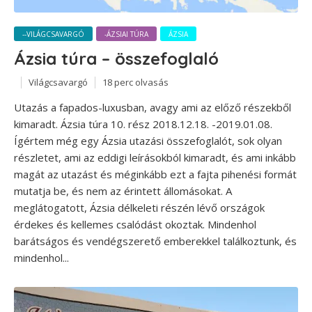
--VILÁGCSAVARGÓ
-ÁZSIAI TÚRA
ÁZSIA
Ázsia túra – összefoglaló
Világcsavargó
18 perc olvasás
Utazás a fapados-luxusban, avagy ami az előző részekből
kimaradt. Ázsia túra 10. rész 2018.12.18. -2019.01.08.
Ígértem még egy Ázsia utazási összefoglalót, sok olyan
részletet, ami az eddigi leírásokból kimaradt, és ami inkább
magát az utazást és méginkább ezt a fajta pihenési formát
mutatja be, és nem az érintett állomásokat. A
meglátogatott, Ázsia délkeleti részén lévő országok
érdekes és kellemes csalódást okoztak. Mindenhol
barátságos és vendégszerető emberekkel találkoztunk, és
mindenhol...