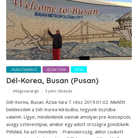
--VILÁGCSAVARGÓ
-ÁZSIAI TÚRA
ÁZSIA
Dél-Korea, Busan (Pusan)
Világcsavargó
5 perc olvasás
Dél-Korea, Busan. Ázsia-túra 7. rész 2019.01.02. Mielőtt
belekezdek a Dél-Korea leírásába, tegyünk tisztába
valamit. Ugye, mindenkinek vannak amolyan pre-koncepciói,
avagy sztereotipiai, amikor egy adott országra gondolunk.
Például, ha azt mondom: –Franciaország, akkor csukott