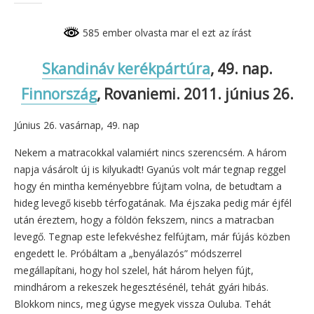
585 ember olvasta mar el ezt az írást
Skandináv kerékpártúra
, 49. nap.
Finnország
, Rovaniemi. 2011. június 26.
Június 26. vasárnap, 49. nap
Nekem a matracokkal valamiért nincs szerencsém. A három
napja vásárolt új is kilyukadt! Gyanús volt már tegnap reggel
hogy én mintha keményebbre fújtam volna, de betudtam a
hideg levegő kisebb térfogatának. Ma éjszaka pedig már éjfél
után éreztem, hogy a földön fekszem, nincs a matracban
levegő. Tegnap este lefekvéshez felfújtam, már fújás közben
engedett le. Próbáltam a „benyálazós” módszerrel
megállapítani, hogy hol szelel, hát három helyen fújt,
mindhárom a rekeszek hegesztésénél, tehát gyári hibás.
Blokkom nincs, meg úgyse megyek vissza Ouluba. Tehát