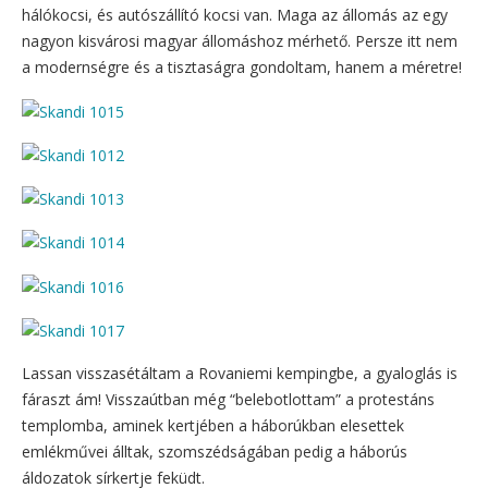
hálókocsi, és autószállító kocsi van. Maga az állomás az egy
nagyon kisvárosi magyar állomáshoz mérhető. Persze itt nem
a modernségre és a tisztaságra gondoltam, hanem a méretre!
Lassan visszasétáltam a Rovaniemi kempingbe, a gyaloglás is
fáraszt ám! Visszaútban még “belebotlottam” a protestáns
templomba, aminek kertjében a háborúkban elesettek
emlékművei álltak, szomszédságában pedig a háborús
áldozatok sírkertje feküdt.