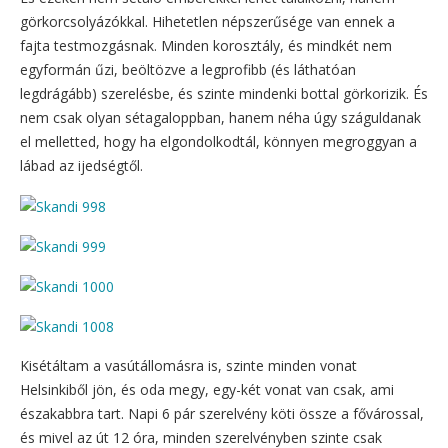
görkorcsolyázókkal. Hihetetlen népszerűsége van ennek a
fajta testmozgásnak. Minden korosztály, és mindkét nem
egyformán űzi, beöltözve a legprofibb (és láthatóan
legdrágább) szerelésbe, és szinte mindenki bottal görkorizik. És
nem csak olyan sétagaloppban, hanem néha úgy száguldanak
el melletted, hogy ha elgondolkodtál, könnyen megroggyan a
lábad az ijedségtől.
Kisétáltam a vasútállomásra is, szinte minden vonat
Helsinkiből jön, és oda megy, egy-két vonat van csak, ami
északabbra tart. Napi 6 pár szerelvény köti össze a fővárossal,
és mivel az út 12 óra, minden szerelvényben szinte csak