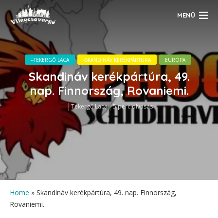
MENÜ
--TEKERGŐ LACA
-SKANDINÁV KERÉKPÁRTÚRA
EURÓPA
Skandináv kerékpártúra, 49.
nap. Finnország, Rovaniemi.
Tekergő Laca
5 perc olvasás
Home
»
Skandináv kerékpártúra, 49. nap. Finnország,
Rovaniemi.