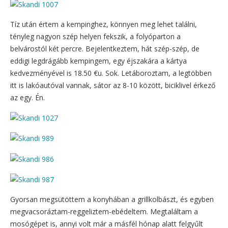
Tíz után értem a kempinghez, könnyen meg lehet találni,
tényleg nagyon szép helyen fekszik, a folyóparton a
belvárostól két percre. Bejelentkeztem, hát szép-szép, de
eddigi legdrágább kempingem, egy éjszakára a kártya
kedvezményével is 18.50 €u. Sok. Letáboroztam, a legtöbben
itt is lakóautóval vannak, sátor az 8-10 között, biciklivel érkező
az egy. Én.
Gyorsan megsütöttem a konyhában a grillkolbászt, és egyben
megvacsoráztam-reggeliztem-ebédeltem. Megtaláltam a
mosógépet is, annyi volt már a másfél hónap alatt felgyűlt