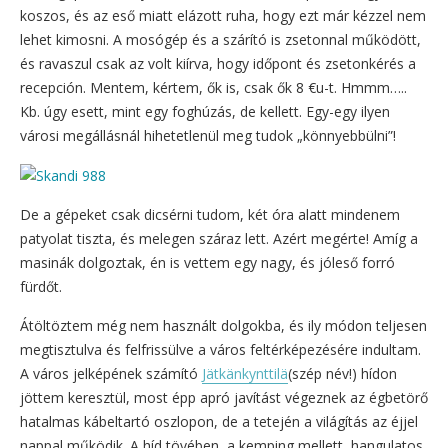
koszos, és az eső miatt elázott ruha, hogy ezt már kézzel nem
lehet kimosni. A mosógép és a szárító is zsetonnal működött,
és ravaszul csak az volt kiírva, hogy időpont és zsetonkérés a
recepción. Mentem, kértem, ők is, csak ők 8 €u-t. Hmmm…..
Kb. úgy esett, mint egy foghúzás, de kellett. Egy-egy ilyen
városi megállásnál hihetetlenül meg tudok „könnyebbülni”!
De a gépeket csak dicsérni tudom, két óra alatt mindenem
patyolat tiszta, és melegen száraz lett. Azért megérte! Amíg a
masinák dolgoztak, én is vettem egy nagy, és jóleső forró
fürdőt.
Átöltöztem még nem használt dolgokba, és ily módon teljesen
megtisztulva és felfrissülve a város feltérképezésére indultam.
A város jelképének számító
Jätkänkynttilä
(szép név!) hídon
jöttem keresztül, most épp apró javítást végeznek az égbetörő
hatalmas kábeltartó oszlopon, de a tetején a világítás az éjjel
nappal működik. A híd tövében, a kemping mellett, hangulatos