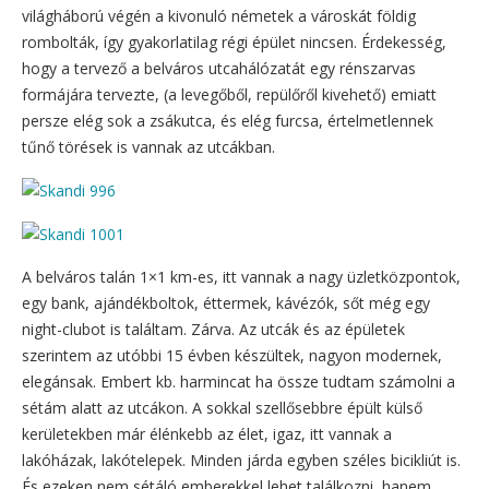
világháború végén a kivonuló németek a városkát földig
rombolták, így gyakorlatilag régi épület nincsen. Érdekesség,
hogy a tervező a belváros utcahálózatát egy rénszarvas
formájára tervezte, (a levegőből, repülőről kivehető) emiatt
persze elég sok a zsákutca, és elég furcsa, értelmetlennek
tűnő törések is vannak az utcákban.
A belváros talán 1×1 km-es, itt vannak a nagy üzletközpontok,
egy bank, ajándékboltok, éttermek, kávézók, sőt még egy
night-clubot is találtam. Zárva. Az utcák és az épületek
szerintem az utóbbi 15 évben készültek, nagyon modernek,
elegánsak. Embert kb. harmincat ha össze tudtam számolni a
sétám alatt az utcákon. A sokkal szellősebbre épült külső
kerületekben már élénkebb az élet, igaz, itt vannak a
lakóházak, lakótelepek. Minden járda egyben széles bicikliút is.
És ezeken nem sétáló emberekkel lehet találkozni, hanem