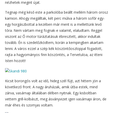
nézhetek megint újat.
Tegnap még késő este a parkolóba beállt mellém három orosz
kamion. Ahogy megálltak, két perc múlva a három sofőr egy-
egy horgászbottal a kezében már ment is a mellettünk levő
tóra. Nem vártam meg fognak-e valamit, elaludtam. Reggel
viszont az Ő motor túráztatásuk ébresztett, akkor indultak
tovább. Én is szedelőzködtem, korán a kempingben akartam
lenni. A város ezzel a szép kék köszöntőoszloppal fogadott,
rajta a hagyományos finn köszöntés, a Tervetuloa, az itteni
Isten hozott!
Kicsit borongós volt az idő, hideg szél fújt, azt hittem jön a
következő front. A nagy áruházak, amik útba estek, mind
zárva, vasárnap általában délben nyitnak. Egy kisboltban
vettem grill-kolbászt, meg ásványvizet igen vasárnapi áron, de
már éhes és szomjas voltam.