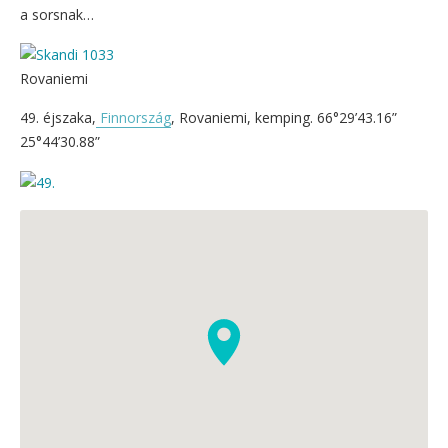
a sorsnak…
Rovaniemi
49. éjszaka,
Finnország
, Rovaniemi, kemping. 66°29’43.16”
25°44’30.88”