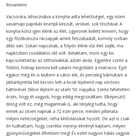
Rovaniemi
Vacsorára, kihasználva a konyha adta lehetőséget, egy isteni
vasárnapi paprikás krumpli készült, virslivel, sok tésztával. A
konyha körül igen élénk az élet, ügyesnek kellett lennem, hogy
egy főzőbokszra rácsapjak amint felszabadult, komoly sorban
állás van. Sokan napoznak, a folyón élénk vízi élet zajlik, ma
napközben csodálatos idő volt. Belaktam, most egy kis
kapcsolattartás az otthoniakkal, aztán alvás. Egyelőre szinte a
földön, holnap keresni kell valami megoldást a matracra. Éjjel
egykor még én is kiültem a sátor elé, és percekig bámultam a
Jätkänkynttilä híd kecses ívét a kicsit lepihenő nap vöröses
hátterével. Ekkor léptem az utam 50. napjába. Szinte hihetetlen
érzés, hogy itt vagyok, hogy eddig megcsináltam. Elképesztő
dolog volt ez, még magamnak is, aki tényleg tudta, hogy
ennek az ötven napnak a 72 ezer perce, minden pillanata
milyen nehézségeket, néha kínlódásokat hozott. De azt is csak
én tudhattam, hogy cserébe mennyi élményt kaptam, milyen
gyönyörűségeket élhettem meg! És ezért nagyon hálás vagyok