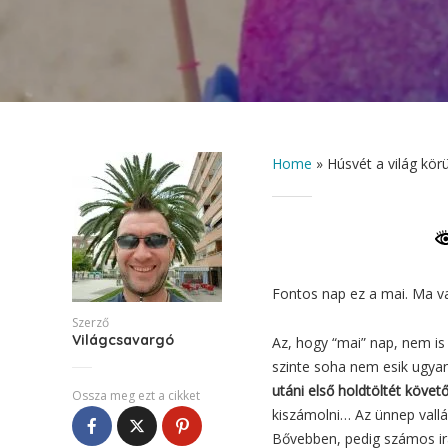
Home
»
Húsvét a világ körü
Fontos nap ez a mai. Ma van
Szerző
Világcsavargó
Az, hogy “mai” nap, nem i
szinte soha nem esik ugyan
utáni első holdtöltét követ
Ossza meg ezt a cikket
kiszámolni… Az ünnep vallá
Bővebben, pedig számos irás