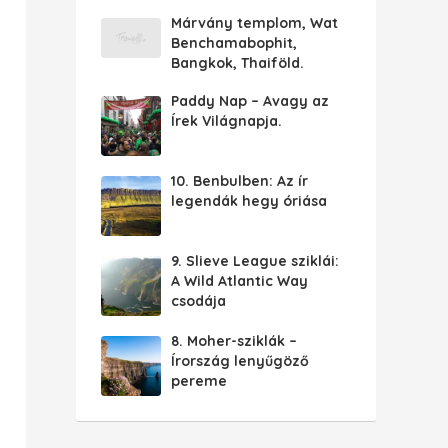
Márvány templom, Wat
Benchamabophit,
Bangkok, Thaiföld.
Paddy Nap – Avagy az
Írek Világnapja.
10. Benbulben: Az ír
legendák hegy óriása
9. Slieve League sziklái:
A Wild Atlantic Way
csodája
8. Moher-sziklák –
Írország lenyűgöző
pereme