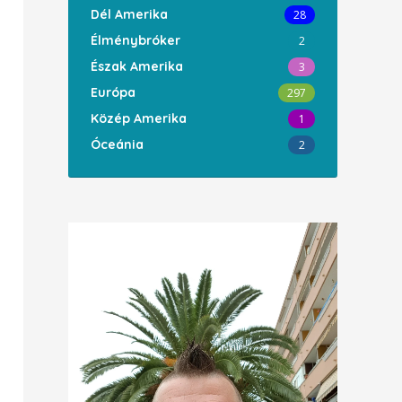
Dél Amerika
28
Élménybróker
2
Észak Amerika
3
Európa
297
Közép Amerika
1
Óceánia
2