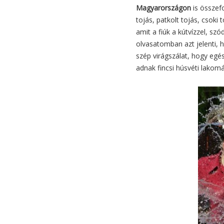
Magyarországon
is összefo
tojás, patkolt tojás, csoki 
amit a fiúk a kútvízzel, sz
olvasatomban azt jelenti, 
szép virágszálat, hogy eg
adnak fincsi húsvéti lakomá