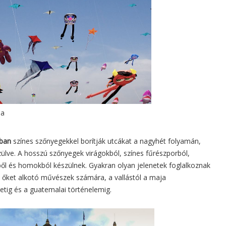
a
ban
színes szőnyegekkel borítják utcákat a nagyhét folyamán,
lve. A hosszú szőnyegek virágokból, színes fűrészporból,
ől és homokból készülnek. Gyakran olyan jelenetek foglalkoznak
 őket alkotó művészek számára, a vallástól a maja
tig és a guatemalai történelemig.