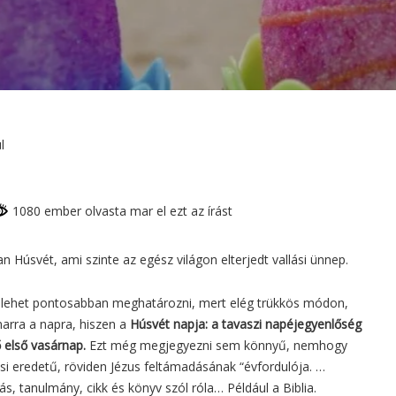
l
1080 ember olvasta mar el ezt az írást
 Húsvét, ami szinte az egész világon elterjedt vallási ünnep.
s lehet pontosabban meghatározni, mert elég trükkös módon,
arra a napra, hiszen a
Húsvét napja: a tavaszi napéjegyenlőség
ő első vasárnap.
Ezt még megjegyezni sem könnyű, nemhogy
si eredetű, röviden Jézus feltámadásának “évfordulója. …
, tanulmány, cikk és könyv szól róla… Például a Biblia.