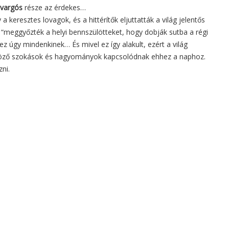
avargós
része az érdekes…
a keresztes lovagok, és a hittérítők eljuttatták a világ jelentős
 “meggyőzték a helyi bennszülötteket, hogy dobják sutba a régi
z úgy mindenkinek… És mivel ez így alakult, ezért a világ
böző szokások és hagyományok kapcsolódnak ehhez a naphoz.
ni.