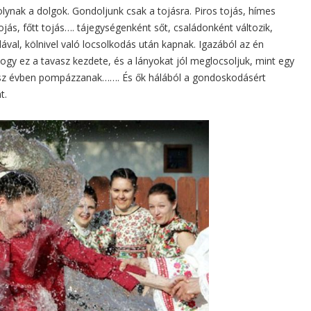
lynak a dolgok. Gondoljunk csak a tojásra. Piros tojás, hímes
tojás, főtt tojás…. tájegységenként sőt, családonként változik,
ódával, kölnivel való locsolkodás után kapnak. Igazából az én
hogy ez a tavasz kezdete, és a lányokat jól meglocsoljuk, mint egy
ész évben pompázzanak……. És ők hálából a gondoskodásért
t.