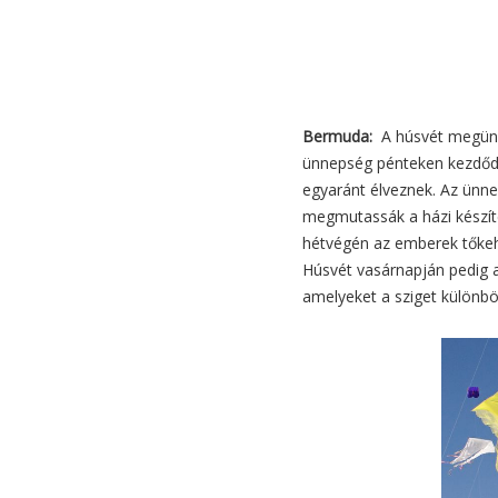
Bermuda:
A húsvét megünne
ünnepség pénteken kezdődik
egyaránt élveznek. Az ünn
megmutassák a házi készíté
hétvégén az emberek tőkeh
Húsvét vasárnapján pedig a
amelyeket a sziget különbö