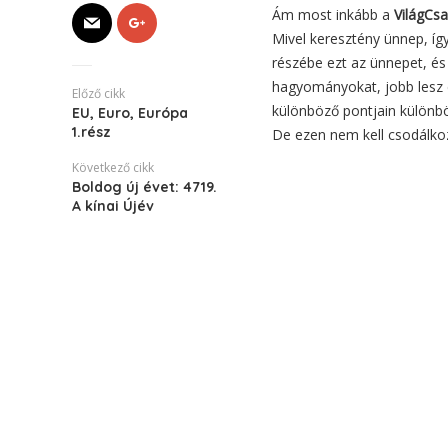
Ám most inkább a
VilágCs
Mivel keresztény ünnep, így 
részébe ezt az ünnepet, és
hagyományokat, jobb lesz e
Előző cikk
különböző pontjain külön
EU, Euro, Európa
1.rész
De ezen nem kell csodálkoz
Következő cikk
Boldog új évet: 4719.
A kínai Újév