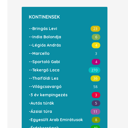
KONTINENSEK
--Bringás Levi
23
--India Bolondja
6
--Légiós András
4
--Marcello
3
--Sportoló Gabi
4
--Tekergő Laca
270
--Thaiföldi Les
36
--Világcsavargó
58
-3 év kempingezés
3
-Autós túrák
5
-Ázsiai túra
11
-Egyesült Arab Emirátusok
8