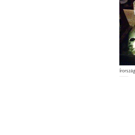
Írorszá