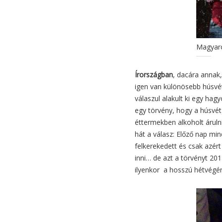
Magyar
Írországban
, dacára annak
igen van különösebb húsvét
válaszul alakult ki egy ha
egy törvény, hogy a húsvét 
éttermekben alkoholt áruln
hát a válasz: Előző nap min
felkerekedett és csak azért
inni… de azt a törvényt 20
ilyenkor a hosszú hétvégén