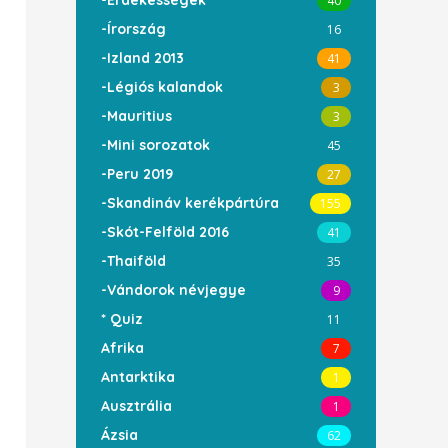
-Érdekességek
40
-Írország
16
-Izland 2013
41
-Légiós kalandok
3
-Mauritius
3
-Mini sorozatok
45
-Peru 2019
27
-Skandináv kerékpártúra
155
-Skót-Felföld 2016
41
-Thaiföld
35
-Vándorok névjegye
9
* Quiz
11
Afrika
7
Antarktika
1
Ausztrália
1
Ázsia
62