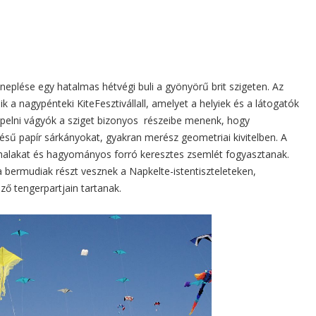
plése egy hatalmas hétvégi buli a gyönyörű brit szigeten. Az
 a nagypénteki KiteFesztivállall, amelyet a helyiek és a látogatók
epelni vágyók a sziget bizonyos részeibe menenk, hogy
sű papír sárkányokat, gyakran merész geometriai kivitelben. A
alakat és hagyományos forró keresztes zsemlét fogyasztanak.
 bermudiak részt vesznek a Napkelte-istentiszteleteken,
ző tengerpartjain tartanak.