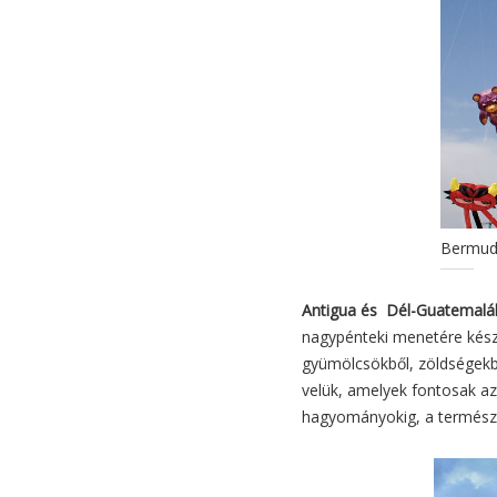
Bermud
Antigua és Dél-Guatemalá
nagypénteki menetére készü
gyümölcsökből, zöldségekb
velük, amelyek fontosak az
hagyományokig, a természe