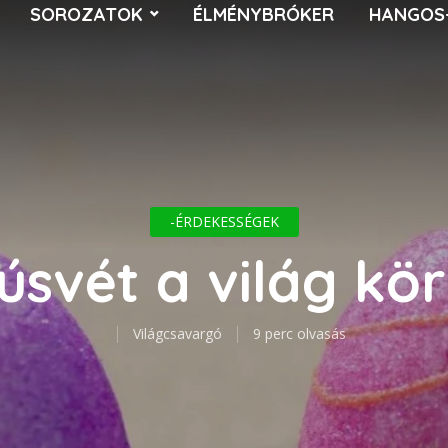
SOROZATOK
ÉLMÉNYBRÓKER
HANGOS
-ÉRDEKESSÉGEK
úsvét a világ kör
Világcsavargó
9 perc olvasás