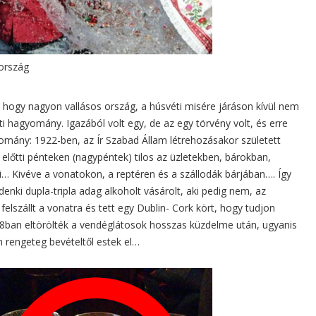
ország
, hogy nagyon vallásos ország, a húsvéti misére járáson kívül nem
i hagyomány. Igazából volt egy, de az egy törvény volt, és erre
gyomány: 1922-ben, az Ír Szabad Állam létrehozásakor született
előtti pénteken (nagypéntek) tilos az üzletekben, bárokban,
i… Kivéve a vonatokon, a reptéren és a szállodák bárjában…. Így
denki dupla-tripla adag alkoholt vásárolt, aki pedig nem, az
 felszállt a vonatra és tett egy Dublin- Cork kört, hogy tudjon
18ban eltörölték a vendéglátosok hosszas küzdelme után, ugyanis
 rengeteg bevételtől estek el…