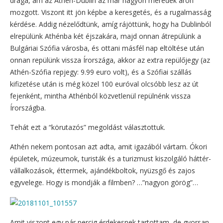
drága, ám az Athén-Dublin az már nagyon meredek áron
mozgott. Viszont itt jön képbe a keresgetés, és a rugalmasság
kérdése. Addig nézelődtünk, amíg rájöttünk, hogy ha Dublinból
elrepülünk Athénba két éjszakára, majd onnan átrepülünk a
Bulgáriai Szófia városba, és ottani másfél nap eltöltése után
onnan repülünk vissza Írországa, akkor az extra repülőjegy (az
Athén-Szófia repjegy: 9.99 euro volt), és a Szófiai szállás
kifizetése után is még közel 100 euróval olcsóbb lesz az út
fejenként, mintha Athénból közvetlenül repülnénk vissza
Írországba.
Tehát ezt a “körutazós” megoldást választottuk.
Athén nekem pontosan azt adta, amit igazából vártam. Ókori
épületek, múzeumok, turisták és a turizmust kiszolgáló háttér-
vállalkozások, éttermek, ajándékboltok, nyüzsgő és zajos
egyvelege. Hogy is mondják a filmben? …”nagyon görög”…
Amit viszont egy pár percig érdekesnek tartottam, de gyorsan