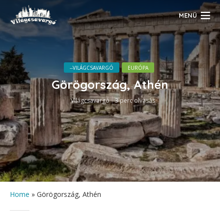
MENÜ
--VILÁGCSAVARGÓ
EURÓPA
Görögország, Athén
Világcsavargó
3 perc olvasás
Home
»
Görögország, Athén