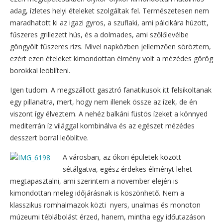
adag, ízletes helyi ételeket szolgáltak fel. Természetesen nem
maradhatott ki az igazi gyros, a szuflaki, ami pálcikára húzott,
fűszeres grillezett hús, és a dolmades, ami szőlőlevélbe
göngyölt fűszeres rizs. Mivel napközben jellemzően söröztem,
ezért ezen ételeket kimondottan élmény volt a mézédes görög
borokkal leöblíteni.
Igen tudom. A megszállott gasztró fanatikusok itt felsikoltanak
egy pillanatra, mert, hogy nem illenek össze az ízek, de én
viszont így élveztem. A nehéz balkáni füstös ízeket a könnyed
mediterrán íz világgal kombinálva és az egészet mézédes
desszert borral leöblítve.
A városban, az ókori épületek között
sétálgatva, egész érdekes élményt lehet
megtapasztalni, ami szerintem a november elején is
kimondottan meleg időjárásnak is köszönhető. Nem a
klasszikus romhalmazok közti nyers, unalmas és monoton
múzeumi téblábolást érzed, hanem, mintha egy időutazáson