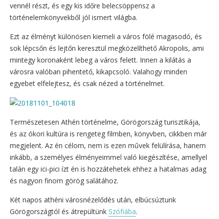
vennél részt, és egy kis időre belecsöppensz a
történelemkönyvekből jól ismert világba.
Ezt az élményt különösen kiemeli a város fölé magasodó, és
sok lépcsőn és lejtőn keresztül megközelíthető Akropolis, ami
mintegy koronaként lebeg a város felett. Innen a kilátás a
városra valóban pihentető, kikapcsoló. Valahogy minden
egyebet elfelejtesz, és csak nézed a történelmet.
Természetesen Athén történelme, Görögország turisztikája,
és az ókori kultúra is rengeteg filmben, könyvben, cikkben már
megjelent. Az én célom, nem is ezen művek felülírása, hanem
inkább, a személyes élményeimmel való kiegészítése, amellyel
talán egy ici-pici ízt én is hozzátehetek ehhez a hatalmas adag
és nagyon finom görög salátához.
Két napos athéni városnézelődés után, elbúcsúztunk
Görögországtól és átrepültünk
Szófiába
.