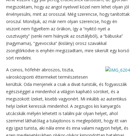
megszoktam, hogy az angol nyelvvel közel nem lehet olyan jól
érvényesülni, mint az orosszal. Még szerencse, hogy tanítottak
oroszul. Mondjuk, az már nem olyan szerencse, hogy én
viszont nem figyeltem az órákon, így a “nyiktó nyet a
cusztvujety” (senki nem hiányzik az osztályból), a “bábuska”
(nagymama), “gyevocska” (kislány) orosz szavakkal
zsonglőrködve is enyhén megizzadtam, mire sikerült egy korsó
sört rendelni.
A csinos, hófehér abroszos, tiszta,
városközponti éttermeket természetesen
kerültük. Oda menjenek a csak a divat-turisták, és fogyasszák
egészséggel a mindenhol a világon kapható söröket, és a
megszokott ízeket, kisebb vagyonért. Mi inkább az autentikus
helyi ízeket keressük mindenhol. A zegzugos kis kanyargós
utcácskák mélyén lehetett is találni pár olyan helyet, ahol
szemmel láthatólag a tulajdonos is meglepődött, hogy itt van
egy igazi turista, aki nála enne és inna valami nagyon helyit, és
ezen meglepetésükben olykor-olykor kimondottan hatalmas