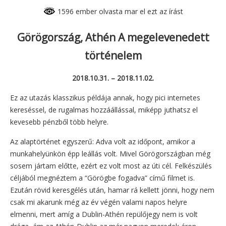
1596 ember olvasta mar el ezt az írást
Görögország, Athén A megelevenedett
történelem
2018.10.31. – 2018.11.02.
Ez az utazás klasszikus példája annak, hogy pici internetes
kereséssel, de rugalmas hozzáállással, miképp juthatsz el
kevesebb pénzből több helyre.
Az alaptörténet egyszerű: Adva volt az időpont, amikor a
munkahelyünkön épp leállás volt. Mivel Görögországban még
sosem jártam előtte, ezért ez volt most az úti cél. Felkészülés
céljából megnéztem a “Görögbe fogadva” című filmet is.
Ezután rövid keresgélés után, hamar rá kellett jönni, hogy nem
csak mi akarunk még az év végén valami napos helyre
elmenni, mert amíg a Dublin-Athén repülőjegy nem is volt