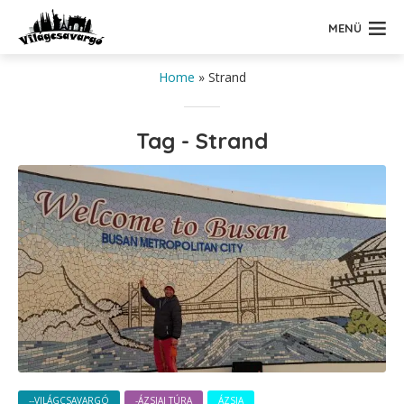
MENÜ
Home
»
Strand
Tag - Strand
--VILÁGCSAVARGÓ
-ÁZSIAI TÚRA
ÁZSIA