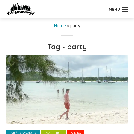
MENÜ
Home
»
party
Tag - party
--VILÁGCSAVARGÓ
-MAURITIUS
AFRIKA