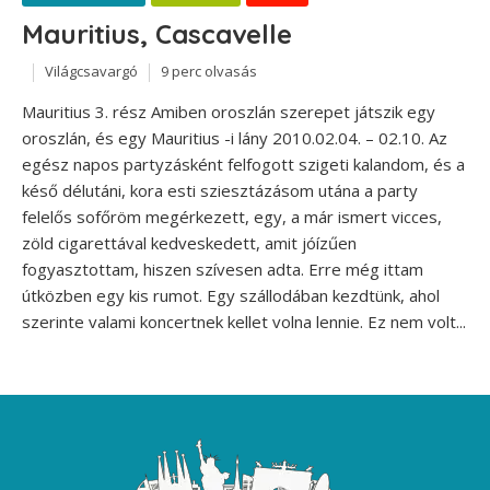
Mauritius, Cascavelle
Világcsavargó
9 perc olvasás
Mauritius 3. rész Amiben oroszlán szerepet játszik egy
oroszlán, és egy Mauritius -i lány 2010.02.04. – 02.10. Az
egész napos partyzásként felfogott szigeti kalandom, és a
késő délutáni, kora esti sziesztázásom utána a party
felelős sofőröm megérkezett, egy, a már ismert vicces,
zöld cigarettával kedveskedett, amit jóízűen
fogyasztottam, hiszen szívesen adta. Erre még ittam
útközben egy kis rumot. Egy szállodában kezdtünk, ahol
szerinte valami koncertnek kellet volna lennie. Ez nem volt...