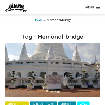
MENÜ
Home
»
Memorial-bridge
Tag - Memorial-bridge
--THAIFÖLDI LES
-MINI SOROZATOK
-THAIFÖLD
ÁZSIA