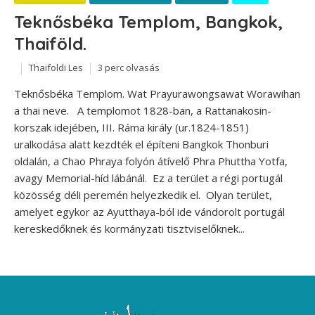
Teknősbéka Templom, Bangkok,
Thaiföld.
Thaifoldi Les
3 perc olvasás
Teknősbéka Templom. Wat Prayurawongsawat Worawihan
a thai neve. A templomot 1828-ban, a Rattanakosin-
korszak idejében, III. Ráma király (ur.1824-1851)
uralkodása alatt kezdték el építeni Bangkok Thonburi
oldalán, a Chao Phraya folyón átívelő Phra Phuttha Yotfa,
avagy Memorial-híd lábánál. Ez a terület a régi portugál
közösség déli peremén helyezkedik el. Olyan terület,
amelyet egykor az Ayutthaya-ból ide vándorolt portugál
kereskedőknek és kormányzati tisztviselőknek...