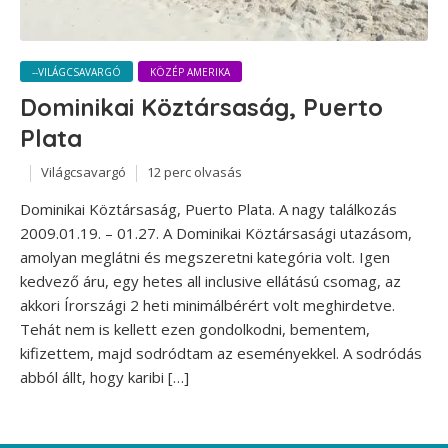
--VILÁGCSAVARGÓ
KÖZÉP AMERIKA
Dominikai Köztársaság, Puerto
Plata
Világcsavargó
12 perc olvasás
Dominikai Köztársaság, Puerto Plata. A nagy találkozás
2009.01.19. – 01.27. A Dominikai Köztársasági utazásom,
amolyan meglátni és megszeretni kategória volt. Igen
kedvező áru, egy hetes all inclusive ellátású csomag, az
akkori Írországi 2 heti minimálbérért volt meghirdetve.
Tehát nem is kellett ezen gondolkodni, bementem,
kifizettem, majd sodródtam az eseményekkel. A sodródás
abból állt, hogy karibi […]